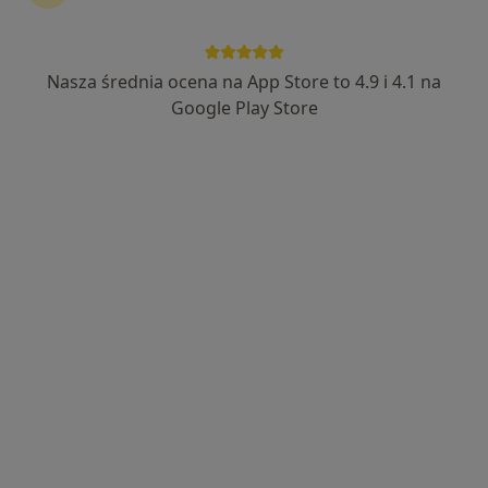
Bezpieczne płatności
lek. Monika Susz-Kołodyńska
Nasza średnia ocena na App Store to 4.9 i 4.1 na
·
Więcej
Neurolog
Google Play Store
468 opinii
Świętej Jadwigi 33/7, Trzebnica
•
Mapa
Neuroclinic - Centrum Medycyny Specjalistycznej
Konsultacja neurologiczna
300 zł
Specjalista nie oferuje umawiania online pod tym adresem.
Poproś o wizytę