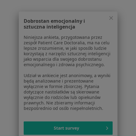
Powiązane wyszukiwania
|
Oferty pracy - Neurolog
Dobrostan emocjonalny i
W pobliżu Trzebnicy
sztuczna inteligencja
Neurolodzy w Wrocławiu
Niniejsza ankieta, przygotowana przez
zespół Patient Care Doctoralia, ma na celu
Neurolodzy w Oleśnicy
lepsze zrozumienie, w jaki sposób ludzie
korzystają z narzędzi sztucznej inteligencji
Neurolodzy w Oławie
jako wsparcia dla swojego dobrostanu
emocjonalnego i zdrowia psychicznego.
Neurolodzy w Wołowie
Udział w ankiecie jest anonimowy, a wyniki
Neurolodzy w Sycowie
będą analizowane i prezentowane
wyłącznie w formie zbiorczej. Pytania
Więcej (11)
dotyczące nastolatków są skierowane
Więcej w kategorii: W pobliżu Trzebnicy
wyłącznie do rodziców lub opiekunów
prawnych. Nie zbieramy informacji
Najczęstsze schorzenia
bezpośrednio od osób niepełnoletnich.
Migrena Trzebnica
Padaczka Trzebnica
Start survey