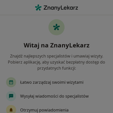
Me
Neurolog • Trzebnica, dolnośląskie
Filtry
Ubezpieczenie
Mapa
Polecani neurolodzy w Trzebnicy
Witaj na ZnanyLekarz
Jak działają wyniki wyszukiwania
Znajdź najlepszych specjalistów i umawiaj wizyty.
Pobierz aplikację, aby uzyskać bezpłatny dostęp do
Wybierz swoje ubezpieczenie
przydatnych funkcji:
Łatwo zarządzaj swoimi wizytami
Wysyłaj wiadomości do specjalistów
Otrzymuj powiadomienia