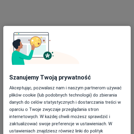
Legnicka 56, Wrocław
•
Mapa
OMNI Clinic Centrum Medyczne Wrocław
Konsultacja neurologiczna
280 zł
Specjalista nie oferuje umawiania online pod tym adresem.
Poproś o wizytę
Szanujemy Twoją prywatność
Akceptując, pozwalasz nam i naszym partnerom używać
plików cookie (lub podobnych technologii) do zbierania
danych do celów statystycznych i dostarczania treści w
oparciu o Twoje zwyczaje przeglądania stron
Tomasz Ziemba
internetowych. W każdej chwili możesz sprawdzić i
·
Więcej
Neurolog
zaktualizować swoje preferencje w ustawieniach. W
189 opinii
ustawieniach znajdziesz również linki do polityk