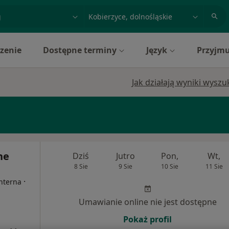
acja, badanie lub nazwisko
miasto lub dzielnica
zenie
Dostępne terminy
Język
Przyjmu
Jak działają wyniki wysz
ne
Dziś
Jutro
Pon,
Wt,
8 Sie
9 Sie
10 Sie
11 Sie
·
Interna
Umawianie online nie jest dostępne
Pokaż profil