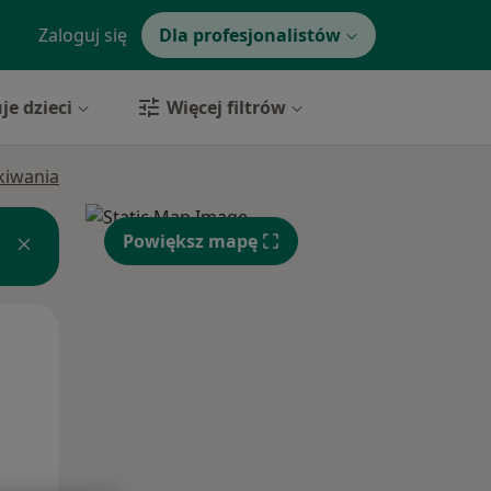
Zaloguj się
Dla profesjonalistów
je dzieci
Więcej filtrów
ukiwania
Powiększ mapę
Śr,
Czw,
Pt,
12 Sie
13 Sie
14 Sie