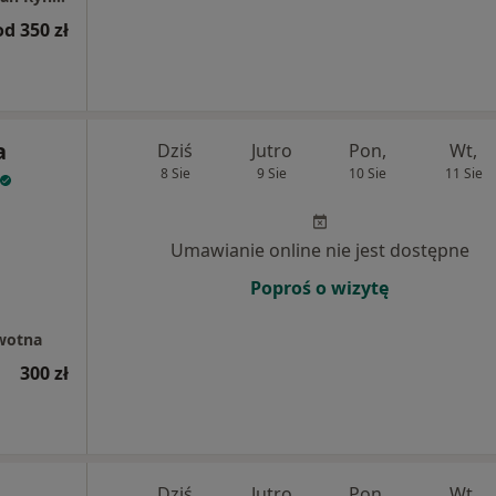
od 350 zł
a
Dziś
Jutro
Pon,
Wt,
8 Sie
9 Sie
10 Sie
11 Sie
Umawianie online nie jest dostępne
Poproś o wizytę
wotna
300 zł
Dziś
Jutro
Pon,
Wt,