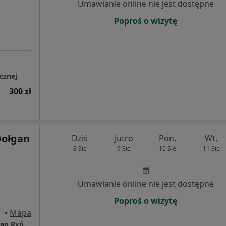
Umawianie online nie jest dostępne
Poproś o wizytę
cznej
300 zł
Dołgan
Dziś
Jutro
Pon,
Wt,
8 Sie
9 Sie
10 Sie
11 Sie
Umawianie online nie jest dostępne
Poproś o wizytę
rocław
•
Mapa
Prywatny Gabinet Neurologiczny Anna Dołgan Ryńska