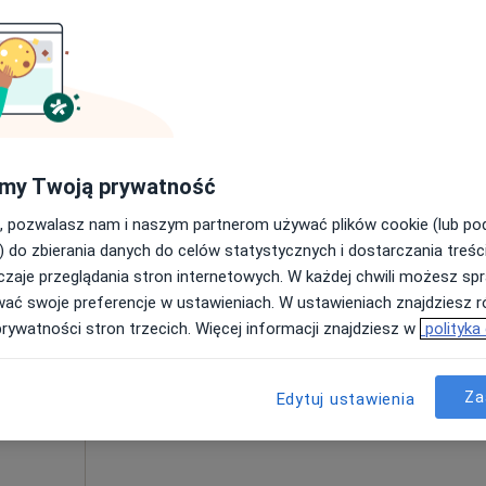
•
Mapa
180 zł
rz”
Dziś
Jutro
Pon,
Wt,
my Twoją prywatność
8 Sie
9 Sie
10 Sie
11 Sie
zinna,
, pozwalasz nam i naszym partnerom używać plików cookie (lub p
) do zbierania danych do celów statystycznych i dostarczania treśc
zaje przeglądania stron internetowych. W każdej chwili możesz spr
Umawianie online nie jest dostępne
wać swoje preferencje w ustawieniach. W ustawieniach znajdziesz ró
Pokaż profil
prywatności stron trzecich. Więcej informacji znajdziesz w
polityka
 4
Adres 5
Adres 6
Za
Edytuj ustawienia