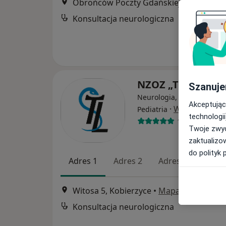
Obrońców Poczty Gdańskiej 15b/1, Wrocław
Konsultacja neurologiczna
NZOZ „Twój Leka
Szanuje
Neurologia, Medycyna rod
Akceptując
·
Więcej
Pediatria
technologii
1055 opinii
Twoje zwyc
zaktualizo
do polityk 
Adres 1
Adres 2
Adres 3
Adres
Witosa 5, Kobierzyce
•
Mapa
Konsultacja neurologiczna