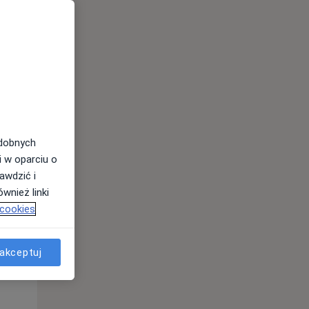
Śr,
Czw,
Pt,
12 Sie
13 Sie
14 Sie
odobnych
i w oparciu o
awdzić i
wnież linki
 cookies
akceptuj