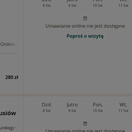
8 Sie
9 Sie
10 Sie
11 Sie
Umawianie online nie jest dostępne
Poproś o wizytę
Online 2
280 zł
Dziś
Jutro
Pon,
Wt,
8 Sie
9 Sie
10 Sie
11 Sie
usiów
·
eurolog)
Umawianie online nie jest dostępne