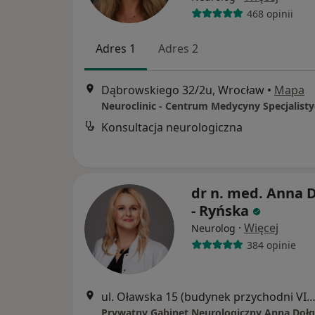
468 opinii
Adres 1
Adres 2
Dąbrowskiego 32/2u, Wrocław
•
Mapa
Neuroclinic - Centrum Medycyny Specjalisty
Konsultacja neurologiczna
dr n. med. Anna 
- Ryńska
·
Więcej
Neurolog
384 opinie
ul. Oławska 15 (budynek przychodni VITA) gab. 310 - 3 piętro, W