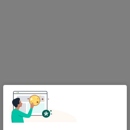
Specjalista nie oferuje umawiania online pod tym adresem.
Poproś o wizytę
Bezpieczne płatności
lek. Agnieszka Tucholska
·
Więcej
Neurolog
63 opinie
Dąbrowskiego 32/2u, Wrocław
•
Mapa
Neuroclinic - Centrum Medycyny Specjalistycznej
Konsultacja neurologiczna
300 zł