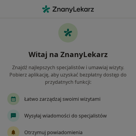
Me
Neurolog • Dzierżoniów, dolnośląskie
Filtry
Ubezpieczenie
Mapa
Polecani neurolodzy w Dzierżoniowie
Witaj na ZnanyLekarz
Jak działają wyniki wyszukiwania
Znajdź najlepszych specjalistów i umawiaj wizyty.
Pobierz aplikację, aby uzyskać bezpłatny dostęp do
Wybierz swoje ubezpieczenie
przydatnych funkcji:
Łatwo zarządzaj swoimi wizytami
Wysyłaj wiadomości do specjalistów
Otrzymuj powiadomienia