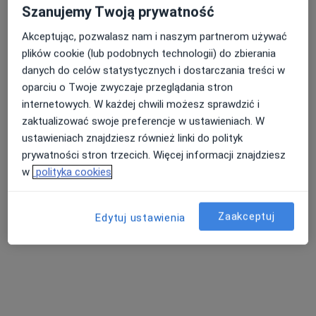
Szanujemy Twoją prywatność
Specjalista nie oferuje umawiania online pod tym adresem.
Akceptując, pozwalasz nam i naszym partnerom używać
Poproś o wizytę
plików cookie (lub podobnych technologii) do zbierania
danych do celów statystycznych i dostarczania treści w
oparciu o Twoje zwyczaje przeglądania stron
internetowych. W każdej chwili możesz sprawdzić i
zaktualizować swoje preferencje w ustawieniach. W
ustawieniach znajdziesz również linki do polityk
prywatności stron trzecich. Więcej informacji znajdziesz
w
polityka cookies
Bezpieczne płatności
Zaakceptuj
Edytuj ustawienia
lek. Anna Pieniaka
Neurolog
23 opinie
Adres 1
Adres 2
Online