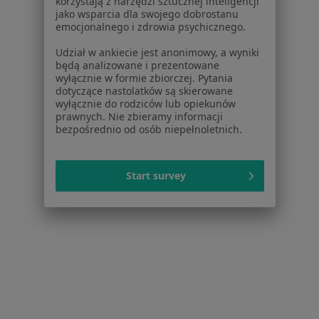
korzystają z narzędzi sztucznej inteligencji
jako wsparcia dla swojego dobrostanu
emocjonalnego i zdrowia psychicznego.
Udział w ankiecie jest anonimowy, a wyniki
będą analizowane i prezentowane
wyłącznie w formie zbiorczej. Pytania
dotyczące nastolatków są skierowane
wyłącznie do rodziców lub opiekunów
prawnych. Nie zbieramy informacji
Centrum Medyczne ESKULAP
bezpośrednio od osób niepełnoletnich.
Neurologia, Pediatria
61 opinii
Start survey
Adres 1
Adres 2
Sobieskiego 19A, Bielawa
•
Mapa
Brak dostępnych specjalistów z wolnymi terminami w tym centrum medycznym.
Pokaż profil