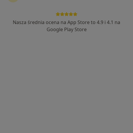
lek. Szymon Andrusiów
·
Więcej
W trakcie specjalizacji (Neurolog)
Nasza średnia ocena na App Store to 4.9 i 4.1 na
38 opinii
Google Play Store
Adres
Online
Miodowa 6, Dzierżoniów
•
Mapa
Centrum Medyczne Ortho Sport
Konsultacja neurologiczna
Brak ceny
Specjalista nie oferuje umawiania online pod tym adresem.
Poproś o wizytę
Dostępni specjaliści
Specjaliści znajdują się poza Dzierżoniów,