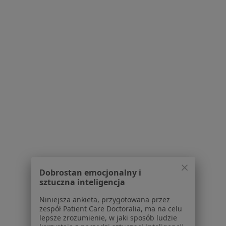
Mirosława Okowińska
Neurolog
8 opinii
Sobieskiego 19A, Bielawa
•
Mapa
Centrum Medyczne ESKULAP
Dobrostan emocjonalny i
Specjalista nie oferuje umawiania online pod tym adresem.
sztuczna inteligencja
Poproś o wizytę
Niniejsza ankieta, przygotowana przez
zespół Patient Care Doctoralia, ma na celu
lepsze zrozumienie, w jaki sposób ludzie