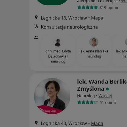
·
Wi
Alergologia dziecięca
319 opinii
Legnicka 16, Wrocław
•
Mapa
Konsultacja neurologiczna
dr n. med. Edyta
lek. Anna Pieniaka
lek. Mi
Dziadkowiak
neurolog
ne
neurolog
lek. Wanda Berlik
Zmyślona
·
Więcej
Neurolog
51 opinii
Legnicka 40, Wrocław
•
Mapa