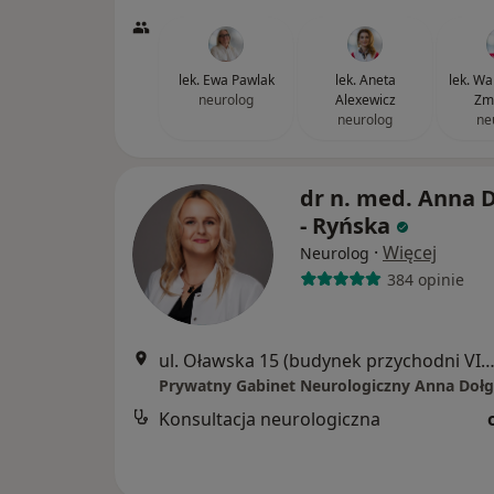
lek. Ewa Pawlak
lek. Aneta
lek. Wa
neurolog
Alexewicz
Zm
neurolog
ne
dr n. med. Anna 
- Ryńska
·
Więcej
Neurolog
384 opinie
ul. Oławska 15 (budynek przychodni VITA) gab. 310 - 3 piętro, W
Konsultacja neurologiczna