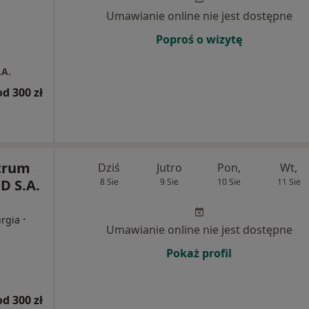
Umawianie online nie jest dostępne
Poproś o wizytę
.A.
od 300 zł
trum
Dziś
Jutro
Pon,
Wt,
 S.A.
8 Sie
9 Sie
10 Sie
11 Sie
·
urgia
Umawianie online nie jest dostępne
Pokaż profil
od 300 zł