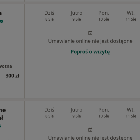
a
Dziś
Jutro
Pon,
Wt,
8 Sie
9 Sie
10 Sie
11 Sie
Umawianie online nie jest dostępne
Poproś o wizytę
wotna
300 zł
ne
Dziś
Jutro
Pon,
Wt,
ł
8 Sie
9 Sie
10 Sie
11 Sie
Umawianie online nie jest dostępne