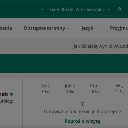
acja, badanie lub nazwisko
miasto lub dzielnica
zenie
Dostępne terminy
Język
Przyjmu
Jak działają wyniki wysz
Dziś
Jutro
Pon,
Wt,
8 Sie
9 Sie
10 Sie
11 Sie
zek
·
eurolog)
Umawianie online nie jest dostępne
Poproś o wizytę