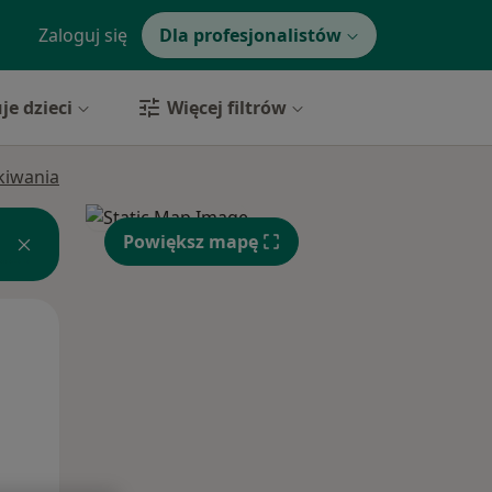
Zaloguj się
Dla profesjonalistów
je dzieci
Więcej filtrów
ukiwania
Powiększ mapę
Śr,
Czw,
Pt,
12 Sie
13 Sie
14 Sie