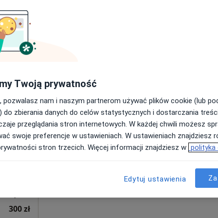
•
Mapa
250 zł
my Twoją prywatność
, pozwalasz nam i naszym partnerom używać plików cookie (lub p
Dziś
Jutro
Pon,
Wt,
8 Sie
9 Sie
10 Sie
11 Sie
) do zbierania danych do celów statystycznych i dostarczania treśc
zaje przeglądania stron internetowych. W każdej chwili możesz spr
wać swoje preferencje w ustawieniach. W ustawieniach znajdziesz ró
Umawianie online nie jest dostępne
prywatności stron trzecich. Więcej informacji znajdziesz w
polityka
Poproś o wizytę
Za
Edytuj ustawienia
cznej
300 zł