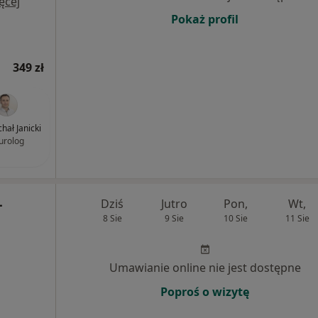
ęcej
Pokaż profil
349 zł
chał Janicki
urolog
-
Dziś
Jutro
Pon,
Wt,
8 Sie
9 Sie
10 Sie
11 Sie
Umawianie online nie jest dostępne
Poproś o wizytę