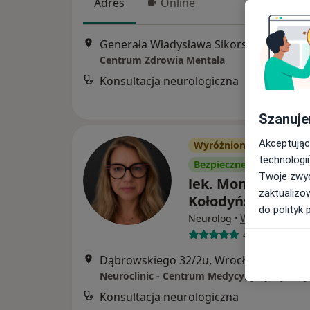
Adres
Online
Generała Władysława Sikorskiego 26, Wrocław
Centrum Zdrowia Mentala
Konsultacja neurologiczna
Szanuje
Akceptując
Wyróżniony
technologii
Bezpieczne płatności
Twoje zwyc
lek. Monika Susz-
zaktualizo
Kołodyńska
do polityk 
·
Więcej
Neurolog
468 opinii
Dąbrowskiego 32/2u, Wrocław
•
Mapa
Neuroclinic - Centrum Medycyny Specjalisty
Konsultacja neurologiczna