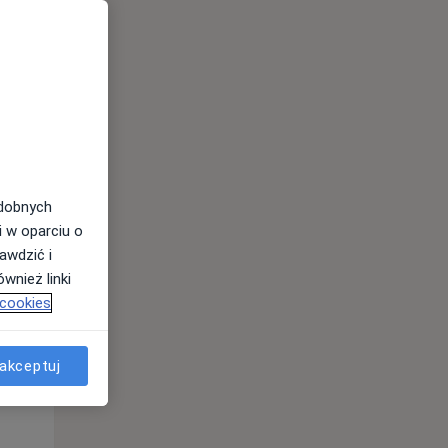
odobnych
Śr,
Czw,
Pt,
12 Sie
13 Sie
14 Sie
i w oparciu o
awdzić i
wnież linki
 cookies
akceptuj