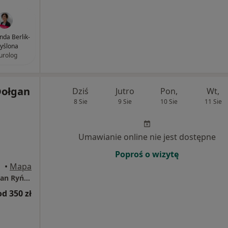
nda Berlik-
yślona
urolog
Dołgan
Dziś
Jutro
Pon,
Wt,
8 Sie
9 Sie
10 Sie
11 Sie
Umawianie online nie jest dostępne
Poproś o wizytę
rocław
•
Mapa
Prywatny Gabinet Neurologiczny Anna Dołgan Ryńska
od 350 zł