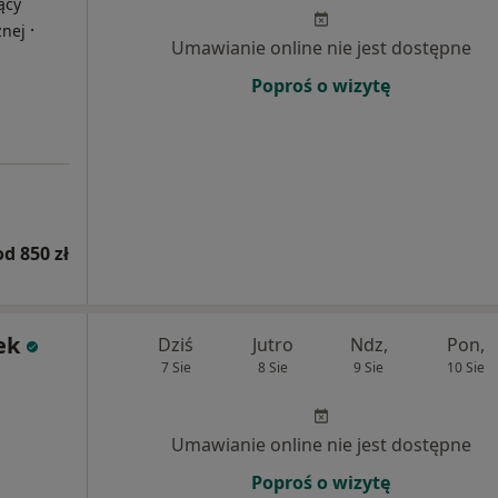
ący
·
znej
Umawianie online nie jest dostępne
Poproś o wizytę
od 850 zł
ek
Dziś
Jutro
Ndz,
Pon,
7 Sie
8 Sie
9 Sie
10 Sie
Umawianie online nie jest dostępne
Poproś o wizytę