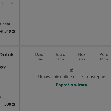
 4
Adres 5
Centrum Medyczne Grupa LUX MED Opole - Chabrów 117
od 319 zł
Dubik-
Dziś
Jutro
Ndz,
Pon,
7 Sie
8 Sie
9 Sie
10 Sie
·
ięcy
Umawianie online nie jest dostępne
Poproś o wizytę
e
330 zł