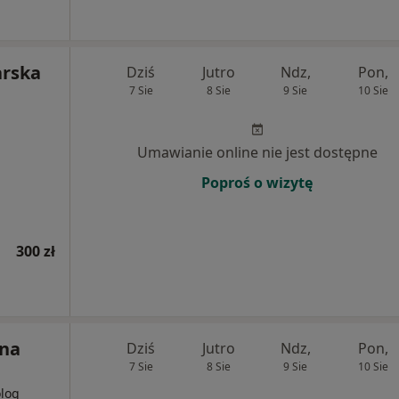
arska
Dziś
Jutro
Ndz,
Pon,
7 Sie
8 Sie
9 Sie
10 Sie
Umawianie online nie jest dostępne
Poproś o wizytę
300 zł
nna
Dziś
Jutro
Ndz,
Pon,
7 Sie
8 Sie
9 Sie
10 Sie
olog