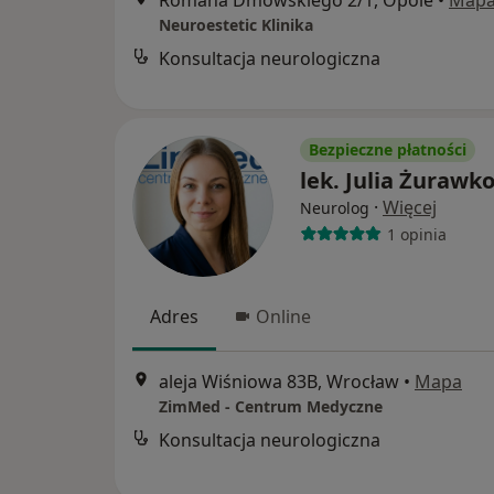
Romana Dmowskiego 2/1, Opole
•
Map
Neuroestetic Klinika
Konsultacja neurologiczna
Bezpieczne płatności
lek. Julia Żurawk
·
Więcej
Neurolog
1 opinia
Adres
Online
aleja Wiśniowa 83B, Wrocław
•
Mapa
ZimMed - Centrum Medyczne
Konsultacja neurologiczna