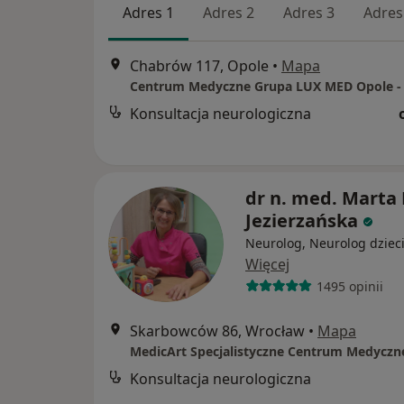
Adres 1
Adres 2
Adres 3
Adres
Chabrów 117, Opole
•
Mapa
Konsultacja neurologiczna
dr n. med. Marta 
Jezierzańska
Neurolog, Neurolog dziec
Więcej
1495 opinii
Skarbowców 86, Wrocław
•
Mapa
MedicArt Specjalistyczne Centrum Medyczn
Konsultacja neurologiczna