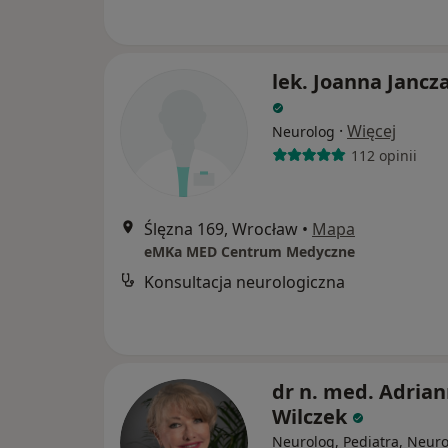
lek. Joanna Jancz
·
Więcej
Neurolog
112 opinii
Ślęzna 169, Wrocław
•
Mapa
eMKa MED Centrum Medyczne
Konsultacja neurologiczna
dr n. med. Adria
Wilczek
Neurolog, Pediatra, Neur