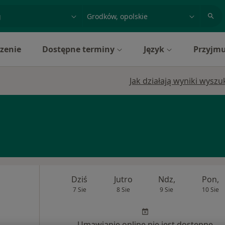
acja, badanie lub nazwisko
miasto lub dzielnica
zenie
Dostępne terminy
Język
Przyjmu
Jak działają wyniki wysz
Dziś
Jutro
Ndz,
Pon,
7 Sie
8 Sie
9 Sie
10 Sie
Umawianie online nie jest dostępne