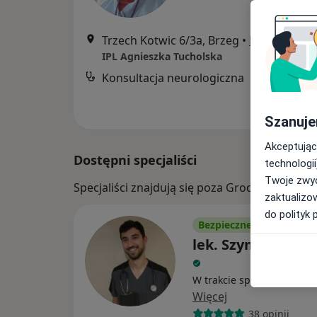
Trzech Kotwic 6/3a, Brzeg
•
Mapa
IPL Agnieszka Tucholska
Konsultacja neurologiczna
Szanuje
Akceptując
Dostępni specjaliści
technologii
Twoje zwyc
Specjaliści znajdują się poza Grodków, opols
zaktualizo
do polityk 
Bezpieczne płatności
lek. Szymon Andr
W trakcie specjalizacji (N
Więcej
38 opinii