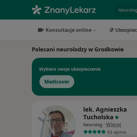
specjaliz
Konsultacje online
Ubezpiec
Polecani neurolodzy w Grodkowie
Wybierz swoje ubezpieczenie
Medicover
lek. Agnieszka
Tucholska
·
Więcej
Neurolog
63 opinie