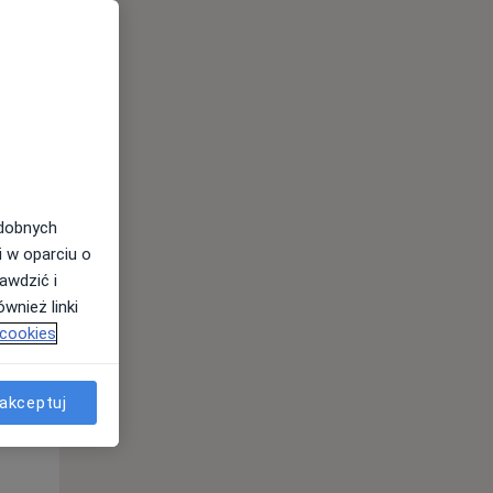
odobnych
i w oparciu o
awdzić i
wnież linki
 cookies
Wt,
Śr,
Czw,
11 Sie
12 Sie
13 Sie
akceptuj