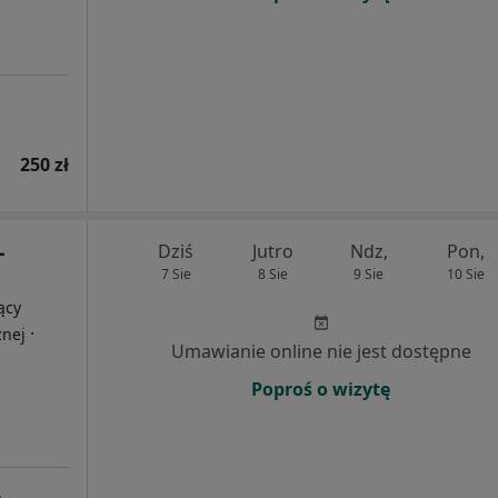
250 zł
-
Dziś
Jutro
Ndz,
Pon,
7 Sie
8 Sie
9 Sie
10 Sie
ący
·
znej
Umawianie online nie jest dostępne
Poproś o wizytę