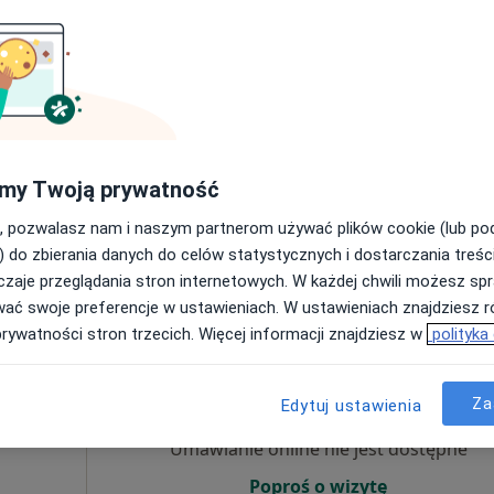
Poproś o wizytę
od 200 zł
my Twoją prywatność
, pozwalasz nam i naszym partnerom używać plików cookie (lub p
) do zbierania danych do celów statystycznych i dostarczania treśc
zaje przeglądania stron internetowych. W każdej chwili możesz spr
kie, w obszarach bliskich Twojemu wyszukiwaniu.
wać swoje preferencje w ustawieniach. W ustawieniach znajdziesz ró
prywatności stron trzecich. Więcej informacji znajdziesz w
polityka
Dziś
Jutro
Ndz,
Pon,
7 Sie
8 Sie
9 Sie
10 Sie
usiów
Za
Edytuj ustawienia
·
eurolog)
Umawianie online nie jest dostępne
Poproś o wizytę