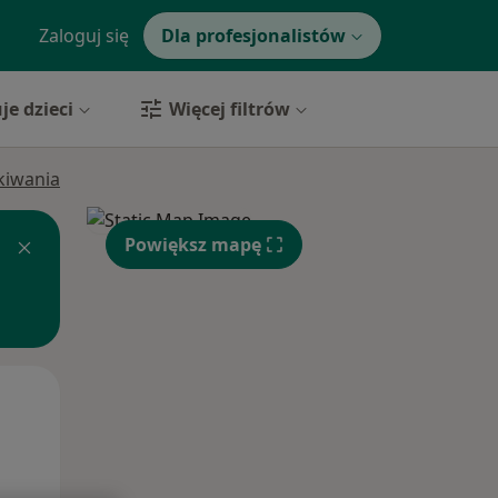
Zaloguj się
Dla profesjonalistów
je dzieci
Więcej filtrów
ukiwania
Powiększ mapę
Wt,
Śr,
Czw,
11 Sie
12 Sie
13 Sie