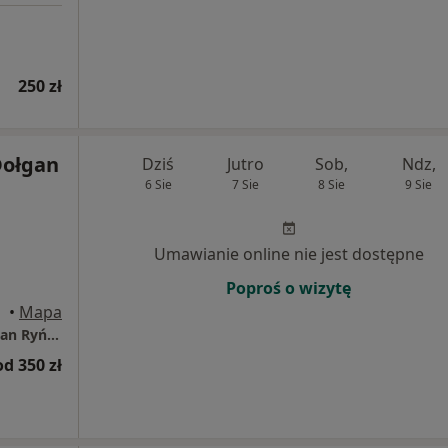
250 zł
Dołgan
Dziś
Jutro
Sob,
Ndz,
6 Sie
7 Sie
8 Sie
9 Sie
Umawianie online nie jest dostępne
Poproś o wizytę
rocław
•
Mapa
Prywatny Gabinet Neurologiczny Anna Dołgan Ryńska
od 350 zł