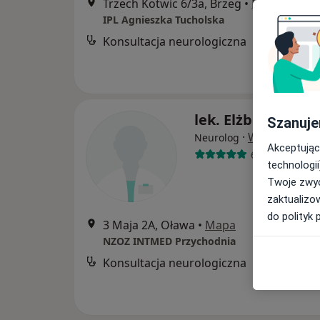
Trzech Kotwic 6/3a, Brzeg
•
Mapa
IPL Agnieszka Tucholska
Konsultacja neurologiczna
lek. Elżbieta Tysi
Szanuje
·
Więcej
Neurolog
Akceptując
60 opinii
technologii
Twoje zwyc
zaktualizo
do polityk 
3 Maja 2A, Oława
•
Mapa
NZOZ INTMED Przychodnia
Konsultacja neurologiczna