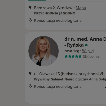
Brzozowa 2, Wrocław
•
Mapa
PRZYCHODNIA JAGODNO
Konsultacja neurologiczna
dr n. med. Anna 
- Ryńska
·
Więcej
Neurolog
384 opinie
ul. Oławska 15 (budynek przychodni VITA) gab. 310 - 3 piętro, W
Konsultacja neurologiczna