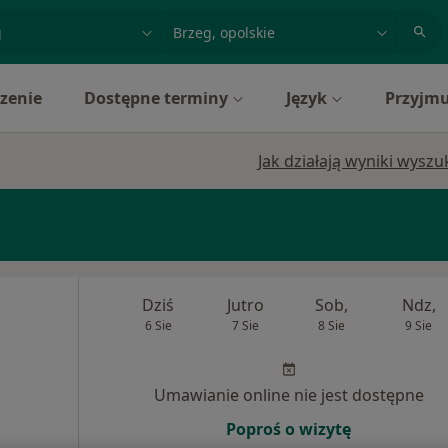
acja, badanie lub nazwisko
miasto lub dzielnica
zenie
Dostępne terminy
Język
Przyjmu
Jak działają wyniki wysz
Dziś
Jutro
Sob,
Ndz,
6 Sie
7 Sie
8 Sie
9 Sie
Umawianie online nie jest dostępne
Poproś o wizytę