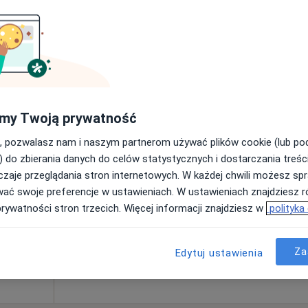
od 200 zł
ąc
Dziś
Jutro
Sob,
Ndz,
my Twoją prywatność
6 Sie
7 Sie
8 Sie
9 Sie
, pozwalasz nam i naszym partnerom używać plików cookie (lub p
) do zbierania danych do celów statystycznych i dostarczania treśc
zaje przeglądania stron internetowych. W każdej chwili możesz spr
Umawianie online nie jest dostępne
wać swoje preferencje w ustawieniach. W ustawieniach znajdziesz ró
Poproś o wizytę
prywatności stron trzecich. Więcej informacji znajdziesz w
polityka
Za
250 zł
Edytuj ustawienia