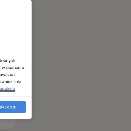
Pon,
Wt,
Śr,
10 Sie
11 Sie
12 Sie
odobnych
i w oparciu o
awdzić i
wnież linki
 cookies
akceptuj