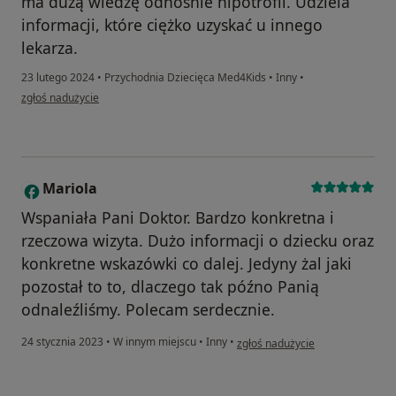
ma dużą wiedzę odnośnie hipotrofii. Udziela
informacji, które ciężko uzyskać u innego
lekarza.
23 lutego 2024
•
Przychodnia Dziecięca Med4Kids
•
Inny
•
w opinii użytkownika Marta
zgłoś nadużycie
Mariola
M
Wspaniała Pani Doktor. Bardzo konkretna i
rzeczowa wizyta. Dużo informacji o dziecku oraz
konkretne wskazówki co dalej. Jedyny żal jaki
pozostał to to, dlaczego tak późno Panią
odnaleźliśmy. Polecam serdecznie.
w opinii użytkownika Mariola
24 stycznia 2023
•
W innym miejscu
•
Inny
•
zgłoś nadużycie