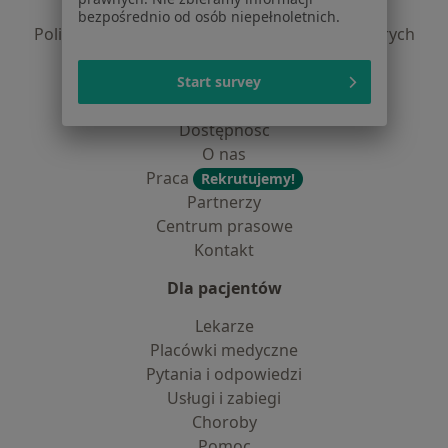
Polityka prywatności profesjonalistów
bezpośrednio od osób niepełnoletnich.
Polityka prywatności dla profesjonalistów, których
dane pozyskaliśmy samodzielnie
Polityka cookies
Start survey
Jak działają wyniki wyszukiwania
Dostępność
O nas
Praca
Rekrutujemy!
Partnerzy
Centrum prasowe
Kontakt
Dla pacjentów
Lekarze
Placówki medyczne
Pytania i odpowiedzi
Usługi i zabiegi
Choroby
Pomoc