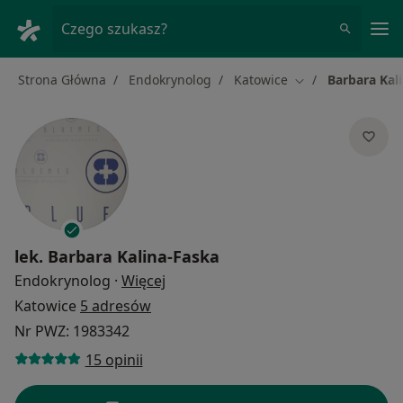
Me
Czego szukasz?
Strona Główna
Endokrynolog
Katowice
Barbara Kal
Zmień miasto
lek.
Barbara Kalina-Faska
O specjalizacjach
Endokrynolog
·
Więcej
Katowice
5 adresów
Nr PWZ: 1983342
15 opinii