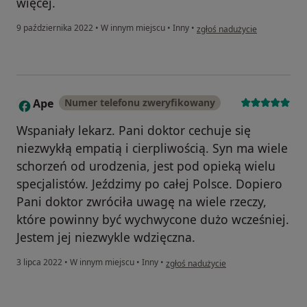
więcej.
w opinii użytkownika J. M
9 października 2022
•
W innym miejscu
•
Inny
•
zgłoś nadużycie
Ape
Numer telefonu zweryfikowany
A
Wspaniały lekarz. Pani doktor cechuje się
niezwykłą empatią i cierpliwością. Syn ma wiele
schorzeń od urodzenia, jest pod opieką wielu
specjalistów. Jeździmy po całej Polsce. Dopiero
Pani doktor zwróciła uwagę na wiele rzeczy,
które powinny być wychwycone dużo wcześniej.
Jestem jej niezwykle wdzięczna.
w opinii użytkownika Ape
3 lipca 2022
•
W innym miejscu
•
Inny
•
zgłoś nadużycie