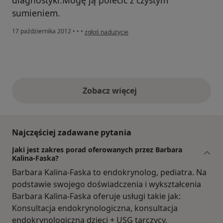
sumieniem.
w opinii użytkownika Konto zostało usunięte
17 października 2012
•
•
•
zgłoś nadużycie
Zobacz więcej
opinie powyżej
Najczęściej zadawane pytania
Jaki jest zakres porad oferowanych przez Barbara
Kalina-Faska?
Barbara Kalina-Faska to endokrynolog, pediatra. Na
podstawie swojego doświadczenia i wykształcenia
Barbara Kalina-Faska oferuje usługi takie jak:
Konsultacja endokrynologiczna, konsultacja
endokrynologiczna dzieci + USG tarczycy,