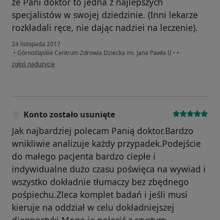
że Pani doktor to jedna z najlepszych
specjalistów w swojej dziedzinie. (Inni lekarze
rozkładali ręce, nie dając nadziei na leczenie).
24 listopada 2017
•
Górnośląskie Centrum Zdrowia Dziecka im. Jana Pawła II
•
•
w opinii użytkownika Konto zostało usunięte
zgłoś nadużycie
Konto zostało usunięte
Jak najbardziej polecam Panią doktor.Bardzo
wnikliwie analizuje każdy przypadek.Podejście
do małego pacjenta bardzo ciepłe i
indywidualne dużo czasu poświęca na wywiad i
wszystko dokładnie tłumaczy bez zbędnego
pośpiechu.Zleca komplet badań i jeśli musi
kieruje na oddział w celu dokładniejszej
diagnostyki.Mogę ją polecić z czystym