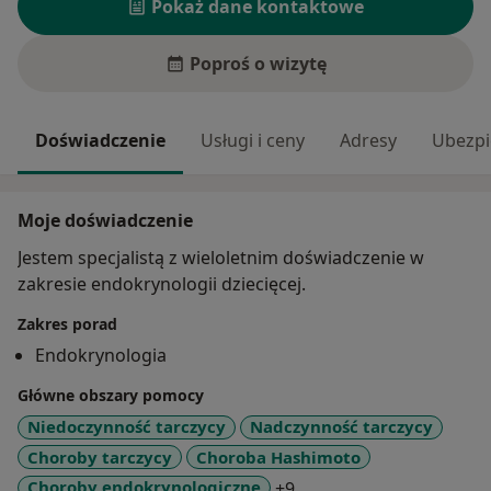
Pokaż dane kontaktowe
Poproś o wizytę
Doświadczenie
Usługi i ceny
Adresy
Ubezpi
Moje doświadczenie
Jestem specjalistą z wieloletnim doświadczenie w
zakresie endokrynologii dziecięcej.
Zakres porad
Endokrynologia
Główne obszary pomocy
Niedoczynność tarczycy
Nadczynność tarczycy
Choroby tarczycy
Choroba Hashimoto
a11y_sr_more_diseases
Choroby endokrynologiczne
+9