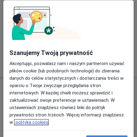
Konsultacja endokrynologiczna dzieci + USG tarczycy
300 zł
Szczegóły
Konsultacja online
Szczegóły
Szanujemy Twoją prywatność
Akceptując, pozwalasz nam i naszym partnerom używać
W jaki sposób ustalane są ceny?
plików cookie (lub podobnych technologii) do zbierania
danych do celów statystycznych i dostarczania treści w
oparciu o Twoje zwyczaje przeglądania stron
Adresy (6)
internetowych. W każdej chwili możesz sprawdzić i
zaktualizować swoje preferencje w ustawieniach. W
Online
Adres 1
Adres 2
Adres 3
Adres 4
ustawieniach znajdziesz również linki do polityk
prywatności stron trzecich. Więcej informacji znajdziesz
w
polityka cookies
Konsultacja online