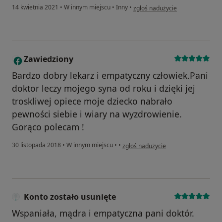
w opinii użytkownika TL
14 kwietnia 2021
•
W innym miejscu
•
Inny
•
zgłoś nadużycie
Zawiedziony
Z
Bardzo dobry lekarz i empatyczny człowiek.Pani
doktor leczy mojego syna od roku i dzięki jej
troskliwej opiece moje dziecko nabrało
pewności siebie i wiary na wyzdrowienie.
Gorąco polecam !
w opinii użytkownika Zawiedziony
30 listopada 2018
•
W innym miejscu
•
•
zgłoś nadużycie
Konto zostało usunięte
Wspaniała, mądra i empatyczna pani doktór.