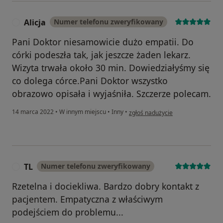
Alicja
Numer telefonu zweryfikowany
A
Pani Doktor niesamowicie dużo empatii. Do
córki podeszła tak, jak jeszcze żaden lekarz.
Wizyta trwała około 30 min. Dowiedziałyśmy się
co dolega córce.Pani Doktor wszystko
obrazowo opisała i wyjaśniła. Szczerze polecam.
w opinii użytkownika Alicja
14 marca 2022
•
W innym miejscu
•
Inny
•
zgłoś nadużycie
TL
Numer telefonu zweryfikowany
T
Rzetelna i dociekliwa. Bardzo dobry kontakt z
pacjentem. Empatyczna z właściwym
podejściem do problemu...