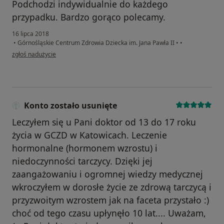
Podchodzi indywidualnie do każdego
przypadku. Bardzo gorąco polecamy.
16 lipca 2018
•
Górnośląskie Centrum Zdrowia Dziecka im. Jana Pawła II
•
•
w opinii użytkownika Konto zostało usunięte
zgłoś nadużycie
Konto zostało usunięte
Leczyłem się u Pani doktor od 13 do 17 roku
życia w GCZD w Katowicach. Leczenie
hormonalne (hormonem wzrostu) i
niedoczynności tarczycy. Dzięki jej
zaangażowaniu i ogromnej wiedzy medycznej
wkroczyłem w dorosłe życie ze zdrową tarczycą i
przyzwoitym wzrostem jak na faceta przystało :)
choć od tego czasu upłynęło 10 lat.... Uważam,