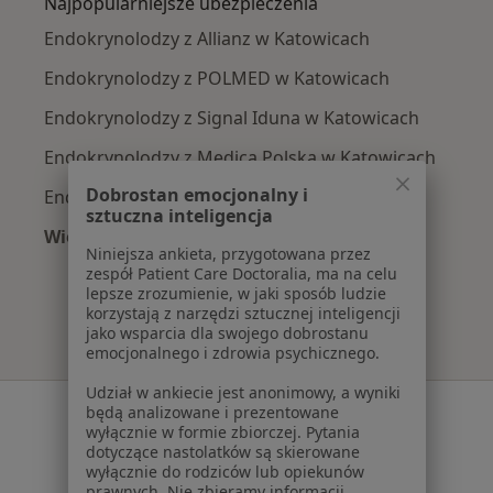
Najpopularniejsze ubezpieczenia
Endokrynolodzy z Allianz w Katowicach
Endokrynolodzy z POLMED w Katowicach
Endokrynolodzy z Signal Iduna w Katowicach
Endokrynolodzy z Medica Polska w Katowicach
Dobrostan emocjonalny i
Endokrynolodzy z Compensa w Katowicach
sztuczna inteligencja
Więcej (8)
Niniejsza ankieta, przygotowana przez
Więcej w kategorii: Najpopularniejsze ubezpie
zespół Patient Care Doctoralia, ma na celu
lepsze zrozumienie, w jaki sposób ludzie
korzystają z narzędzi sztucznej inteligencji
jako wsparcia dla swojego dobrostanu
emocjonalnego i zdrowia psychicznego.
Udział w ankiecie jest anonimowy, a wyniki
Serwis
będą analizowane i prezentowane
wyłącznie w formie zbiorczej. Pytania
Regulamin
dotyczące nastolatków są skierowane
wyłącznie do rodziców lub opiekunów
Polityka prywatności pacjentów
prawnych. Nie zbieramy informacji