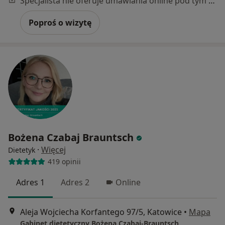
Specjalista nie oferuje umawiania online pod tym adresem.
Poproś o wizytę
Bożena Czabaj Brauntsch
·
Więcej
Dietetyk
419 opinii
Adres 1
Adres 2
Online
Aleja Wojciecha Korfantego 97/5, Katowice
•
Mapa
Gabinet dietetyczny Bożena Czabaj-Brauntsch