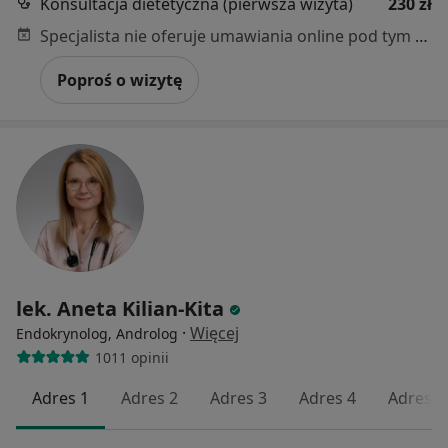
Konsultacja dietetyczna (pierwsza wizyta)
230 zł
Specjalista nie oferuje umawiania online pod tym adresem.
Poproś o wizytę
lek. Aneta Kilian-Kita
·
Więcej
Endokrynolog, Androlog
1011 opinii
Adres 1
Adres 2
Adres 3
Adres 4
Adres 5