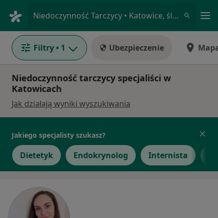
Me
Niedoczynność Tarczycy • Katowice, śląskie
Filtry
• 1
Ubezpieczenie
Map
Niedoczynność tarczycy specjaliści w
Katowicach
Jak działają wyniki wyszukiwania
Jakiego specjalisty szukasz?
Dietetyk
Endokrynolog
Internista
Gi