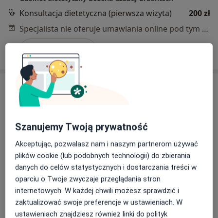
Konsultacja dietetyczna (pierwsza wizyta)
200 zł
Specjalista nie oferuje umawiania online pod tym adresem.
Poproś o wizytę
Szanujemy Twoją prywatność
Akceptując, pozwalasz nam i naszym partnerom używać
plików cookie (lub podobnych technologii) do zbierania
Bezpieczne płatności
danych do celów statystycznych i dostarczania treści w
mgr Małgorzata Zychalska
oparciu o Twoje zwyczaje przeglądania stron
·
Więcej
Dietetyk
internetowych. W każdej chwili możesz sprawdzić i
168 opinii
zaktualizować swoje preferencje w ustawieniach. W
ustawieniach znajdziesz również linki do polityk