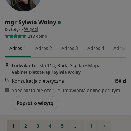
mgr Sylwia Wolny
·
Więcej
Dietetyk
218 opinii
Adres 1
Adres 2
Adres 3
Adres 4
Adres 5
Ludwika Tunkla 114, Ruda Śląska
•
Mapa
Gabinet Dietoterapii Sylwia Wolny
Konsultacja dietetyczna
150 zł
Specjalista nie oferuje umawiania online pod tym adresem.
Poproś o wizytę
1
2
3
4
5
...
11