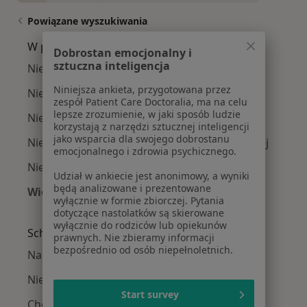
Powiązane wyszukiwania
W pobliżu Katowic
Dobrostan emocjonalny i
sztuczna inteligencja
Niedoczynność tarczycy w Gliwicach
Niniejsza ankieta, przygotowana przez
Niedoczynność tarczycy w Tychach
zespół Patient Care Doctoralia, ma na celu
lepsze zrozumienie, w jaki sposób ludzie
Niedoczynność tarczycy w Zabrzu
korzystają z narzędzi sztucznej inteligencji
jako wsparcia dla swojego dobrostanu
Niedoczynność tarczycy w Dąbrowie Górniczej
emocjonalnego i zdrowia psychicznego.
Niedoczynność tarczycy w Bielsku-Białej
Udział w ankiecie jest anonimowy, a wyniki
będą analizowane i prezentowane
Więcej (14)
wyłącznie w formie zbiorczej. Pytania
Więcej w kategorii: W pobliżu Katowic
dotyczące nastolatków są skierowane
wyłącznie do rodziców lub opiekunów
Schorzenia w Katowicach
prawnych. Nie zbieramy informacji
bezpośrednio od osób niepełnoletnich.
Nadciśnienie tętnicze w Katowicach
Niewydolność serca w Katowicach
Start survey
Choroba wieńcowa w Katowicach