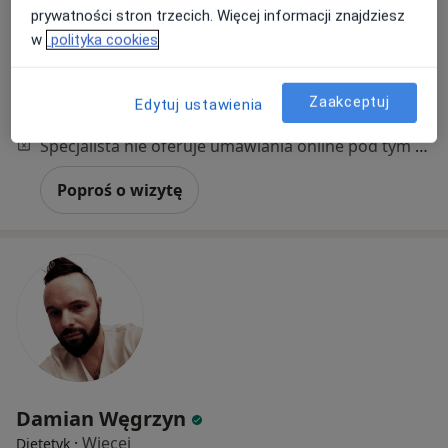
Adres 1
Adres 2
prywatności stron trzecich. Więcej informacji znajdziesz
w
polityka cookies
Dąbrówki 10, Katowice
•
Mapa
Centrum Medyczne POLMED Oddział Katowice
Zaakceptuj
Edytuj ustawienia
Konsultacja dietetyczna (pierwsza wizyta)
300 zł
Specjalista nie oferuje umawiania online pod tym adresem.
Poproś o wizytę
Damian Węgrzyn
·
Więcej
Dietetyk