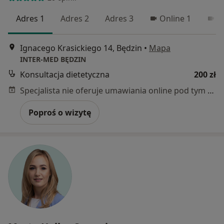
Adres 1
Adres 2
Adres 3
Online 1
O
Ignacego Krasickiego 14, Będzin
•
Mapa
INTER-MED BĘDZIN
Konsultacja dietetyczna
200 zł
Specjalista nie oferuje umawiania online pod tym adresem.
Poproś o wizytę