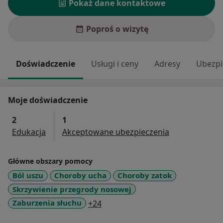
Pokaż dane kontaktowe
Poproś o wizytę
Doświadczenie
Usługi i ceny
Adresy
Ubezpi
Moje doświadczenie
2
1
Edukacja
Akceptowane ubezpieczenia
Główne obszary pomocy
Ból uszu
Choroby ucha
Choroby zatok
Skrzywienie przegrody nosowej
a11y_sr_more_diseases
Zaburzenia słuchu
+24