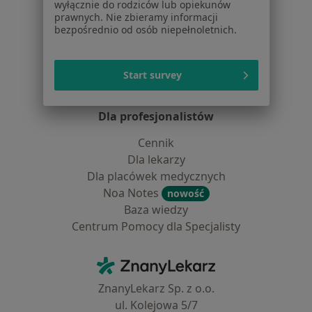
wyłącznie do rodziców lub opiekunów
Pytania i odpowiedzi
prawnych. Nie zbieramy informacji
Usługi i zabiegi
bezpośrednio od osób niepełnoletnich.
Choroby
Pomoc
Aplikacje mobilne
Start survey
Blog dla pacjentów
Dla profesjonalistów
Cennik
Dla lekarzy
Dla placówek medycznych
Noa Notes
nowość
Baza wiedzy
Centrum Pomocy dla Specjalisty
Kontakt
ZnanyLekarz - Strona główna
ZnanyLekarz Sp. z o.o.
ul. Kolejowa 5/7