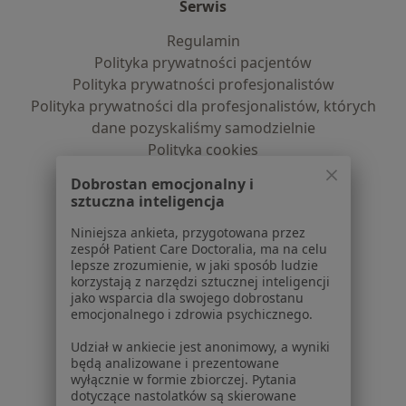
Serwis
Regulamin
Polityka prywatności pacjentów
Polityka prywatności profesjonalistów
Polityka prywatności dla profesjonalistów, których
dane pozyskaliśmy samodzielnie
Polityka cookies
Jak działają wyniki wyszukiwania
Dobrostan emocjonalny i
Dostępność
sztuczna inteligencja
O nas
Niniejsza ankieta, przygotowana przez
Praca
Rekrutujemy!
zespół Patient Care Doctoralia, ma na celu
Partnerzy
lepsze zrozumienie, w jaki sposób ludzie
Centrum prasowe
korzystają z narzędzi sztucznej inteligencji
jako wsparcia dla swojego dobrostanu
Kontakt
emocjonalnego i zdrowia psychicznego.
Dla pacjentów
Udział w ankiecie jest anonimowy, a wyniki
będą analizowane i prezentowane
Lekarze
wyłącznie w formie zbiorczej. Pytania
Placówki medyczne
dotyczące nastolatków są skierowane