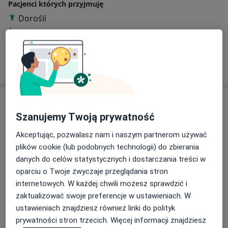
Pacjenci których przyjmuję
Dorośli
Dzieci
Pokaż więcej
o doświadczeniu
Usługi i ceny
Szanujemy Twoją prywatność
Konsultacja lekarska
Darmowa usługa
Szczegóły
Akceptując, pozwalasz nam i naszym partnerom używać
plików cookie (lub podobnych technologii) do zbierania
danych do celów statystycznych i dostarczania treści w
Konsultacja online
oparciu o Twoje zwyczaje przeglądania stron
Darmowa usługa
Szczegóły
internetowych. W każdej chwili możesz sprawdzić i
zaktualizować swoje preferencje w ustawieniach. W
Wizyta domowa
ustawieniach znajdziesz również linki do polityk
Darmowa usługa
Szczegóły
prywatności stron trzecich. Więcej informacji znajdziesz