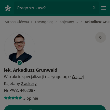
Me
Czego szukasz?
Strona Główna
Laryngolog
Kajetany
Arkadiusz Gru
Zmień miasto
lek.
Arkadiusz Grunwald
O specjalizacj
W trakcie specjalizacji (Laryngolog)
·
Więcej
Kajetany
2 adresy
Nr PWZ: 4402087
3 opinie