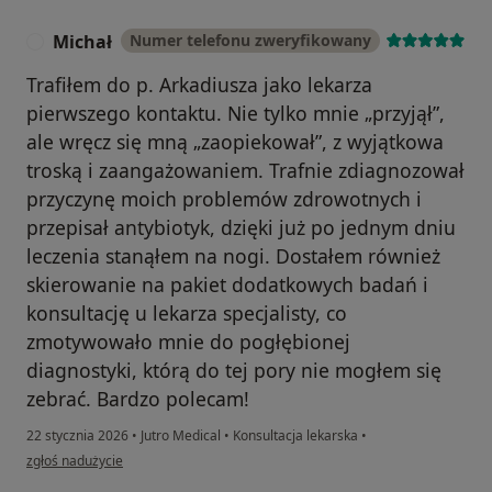
Michał
Numer telefonu zweryfikowany
M
Trafiłem do p. Arkadiusza jako lekarza
pierwszego kontaktu. Nie tylko mnie „przyjął”,
ale wręcz się mną „zaopiekował”, z wyjątkowa
troską i zaangażowaniem. Trafnie zdiagnozował
przyczynę moich problemów zdrowotnych i
przepisał antybiotyk, dzięki już po jednym dniu
leczenia stanąłem na nogi. Dostałem również
skierowanie na pakiet dodatkowych badań i
konsultację u lekarza specjalisty, co
zmotywowało mnie do pogłębionej
diagnostyki, którą do tej pory nie mogłem się
zebrać. Bardzo polecam!
22 stycznia 2026
•
Jutro Medical
•
Konsultacja lekarska
•
w opinii użytkownika Michał
zgłoś nadużycie