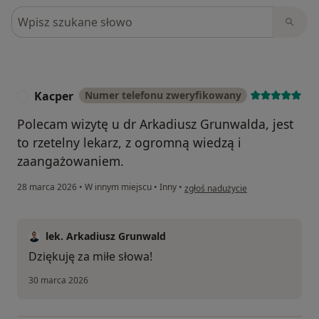
Szukaj w opiniach
Kacper
Numer telefonu zweryfikowany
K
Polecam wizytę u dr Arkadiusz Grunwalda, jest
to rzetelny lekarz, z ogromną wiedzą i
zaangażowaniem.
w opinii użytkownika Kacper
28 marca 2026
•
W innym miejscu
•
Inny
•
zgłoś nadużycie
lek. Arkadiusz Grunwald
Dziękuję za miłe słowa!
30 marca 2026