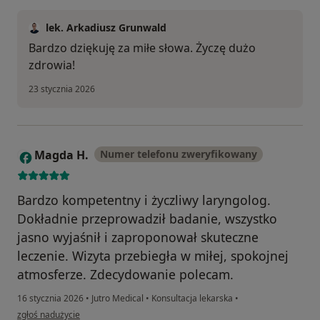
lek. Arkadiusz Grunwald
Bardzo dziękuję za miłe słowa. Życzę dużo
zdrowia!
23 stycznia 2026
Magda H.
Numer telefonu zweryfikowany
M
Bardzo kompetentny i życzliwy laryngolog.
Dokładnie przeprowadził badanie, wszystko
jasno wyjaśnił i zaproponował skuteczne
leczenie. Wizyta przebiegła w miłej, spokojnej
atmosferze. Zdecydowanie polecam.
16 stycznia 2026
•
Jutro Medical
•
Konsultacja lekarska
•
w opinii użytkownika Magda H.
zgłoś nadużycie