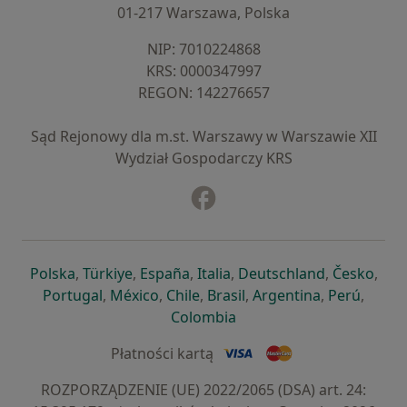
01-217 Warszawa, Polska
NIP: ⁠7010224868
KRS: ⁠0000347997
REGON: ⁠142276657
Sąd Rejonowy dla m.st. Warszawy w Warszawie XII
Wydział Gospodarczy KRS
Facebook
otwiera się w nowej karcie
otwiera się w nowej karcie
otwiera się w nowej karcie
otwiera się w nowej karcie
otwiera się w nowej karci
otwiera się
otwi
Polska
,
Türkiye
,
España
,
Italia
,
Deutschland
,
Česko
,
otwiera się w nowej karcie
otwiera się w nowej karcie
otwiera się w nowej karcie
otwiera się w nowej kar
otwiera się 
otwier
Portugal
,
México
,
Chile
,
Brasil
,
Argentina
,
Perú
,
otwiera się w nowej karc
Colombia
Płatności kartą
ROZPORZĄDZENIE (UE) 2022/2065 (DSA) art. 24: