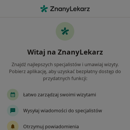
Me
Choroby Błon Śluzowych • Lublin, lubelskie
Filtry
• 1
Ubezpieczenie
Map
Choroby błon śluzowych specjaliści w
Witaj na ZnanyLekarz
Lublinie
Jak działają wyniki wyszukiwania
Znajdź najlepszych specjalistów i umawiaj wizyty.
Pobierz aplikację, aby uzyskać bezpłatny dostęp do
przydatnych funkcji:
Jakiego specjalisty szukasz?
Stomatolog
Dermatolog
Ginekolog
Łatwo zarządzaj swoimi wizytami
Wysyłaj wiadomości do specjalistów
Otrzymuj powiadomienia