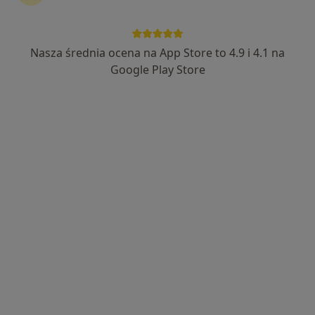
Nasza średnia ocena na App Store to 4.9 i 4.1 na
Google Play Store
Bezpieczne płatności
lek. dent. Patrycja Agata Marynowska
·
Więcej
Stomatolog
111 opinii
Rudnik 68, Lublin
•
Mapa
Medhouse Stomatologia
Konsultacja stomatologiczna
od 150 zł
Specjalista nie oferuje umawiania online pod tym adresem.
Poproś o wizytę