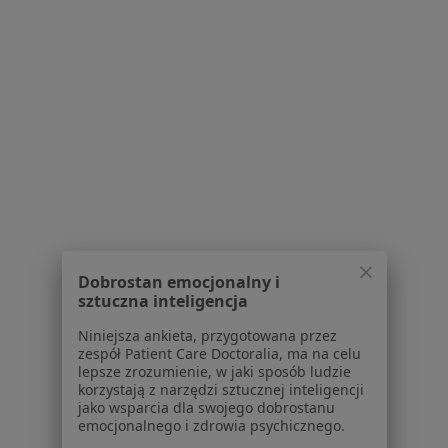
Specjalista nie oferuje umawiania online pod tym adresem.
Poproś o wizytę
1
2
3
4
5
6
Powiązane wyszukiwania
W pobliżu Lublina
Choroby błon śluzowych w Puławach
Dobrostan emocjonalny i
sztuczna inteligencja
Choroby błon śluzowych w Łęcznej
Niniejsza ankieta, przygotowana przez
Choroby błon śluzowych w Poniatowej
zespół Patient Care Doctoralia, ma na celu
lepsze zrozumienie, w jaki sposób ludzie
Choroby błon śluzowych w
korzystają z narzędzi sztucznej inteligencji
jako wsparcia dla swojego dobrostanu
Schorzenia w Lublinie
emocjonalnego i zdrowia psychicznego.