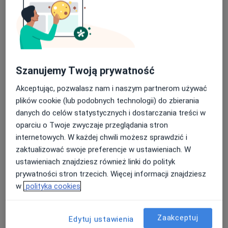
Szanujemy Twoją prywatność
Akceptując, pozwalasz nam i naszym partnerom używać
plików cookie (lub podobnych technologii) do zbierania
lek. dent. Jolanta Matusewicz
danych do celów statystycznych i dostarczania treści w
·
Więcej
Stomatolog
oparciu o Twoje zwyczaje przeglądania stron
10 opinii
internetowych. W każdej chwili możesz sprawdzić i
Adres 1
Adres 2
Adres 3
zaktualizować swoje preferencje w ustawieniach. W
ustawieniach znajdziesz również linki do polityk
prywatności stron trzecich. Więcej informacji znajdziesz
aleja Kraśnicka 132, Lublin
•
Mapa
w
polityka cookies
Aldent – Centrum Stomatologii i Implantologii
Konsultacja stomatologiczna
200 zł
Zaakceptuj
Edytuj ustawienia
Specjalista nie oferuje umawiania online pod tym adresem.