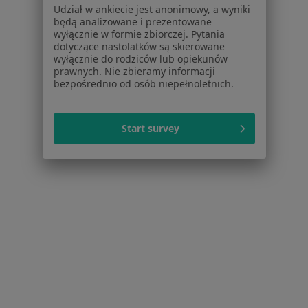
Ból zęba w Lublinie
Udział w ankiecie jest anonimowy, a wyniki
będą analizowane i prezentowane
Próchnica w Lublinie
wyłącznie w formie zbiorczej. Pytania
dotyczące nastolatków są skierowane
Nadwrażliwość zębów w Lublinie
wyłącznie do rodziców lub opiekunów
prawnych. Nie zbieramy informacji
Kamień nazębny w Lublinie
bezpośrednio od osób niepełnoletnich.
Przebarwienia zębów w Lublinie
Więcej (15)
Start survey
Więcej w kategorii: Schorzenia w Lublinie
Strona Główna
Choroby
Choroby Błon Śluzowych
Zmień m
Lublin
Zmień miasto
Serwis