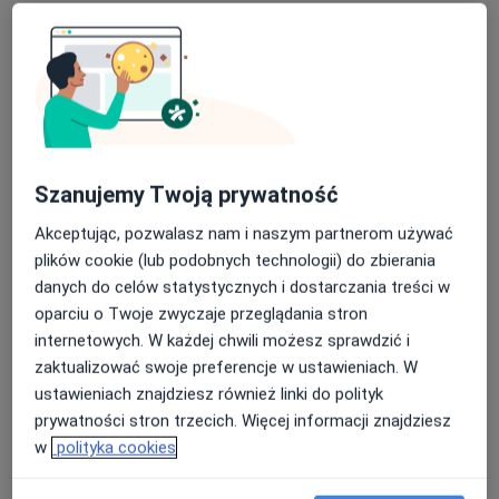
Specjalista nie oferuje umawiania online pod tym adresem.
Poproś o wizytę
Szanujemy Twoją prywatność
Akceptując, pozwalasz nam i naszym partnerom używać
plików cookie (lub podobnych technologii) do zbierania
danych do celów statystycznych i dostarczania treści w
oparciu o Twoje zwyczaje przeglądania stron
Bezpieczne płatności
internetowych. W każdej chwili możesz sprawdzić i
lek. Rafał Krakowiak
zaktualizować swoje preferencje w ustawieniach. W
·
Więcej
Laryngolog
ustawieniach znajdziesz również linki do polityk
68 opinii
prywatności stron trzecich. Więcej informacji znajdziesz
w
polityka cookies
Adres 1
Adres 2