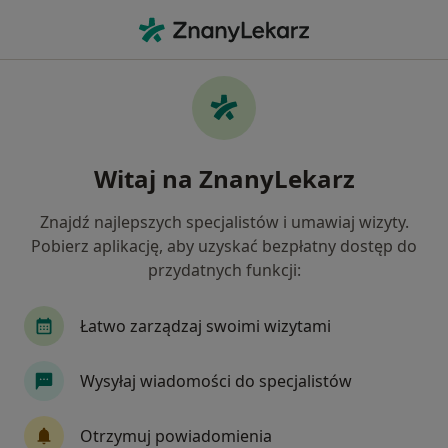
Me
Choroby Zatok • Lublin, lubelskie
Filtry
• 1
Ubezpieczenie
Map
Choroby zatok specjaliści w Lublinie
Witaj na ZnanyLekarz
Jak działają wyniki wyszukiwania
Znajdź najlepszych specjalistów i umawiaj wizyty.
Pobierz aplikację, aby uzyskać bezpłatny dostęp do
Jakiego specjalisty szukasz?
przydatnych funkcji:
Laryngolog
Pediatra
Neurolog
Inter
Łatwo zarządzaj swoimi wizytami
Wysyłaj wiadomości do specjalistów
Otrzymuj powiadomienia