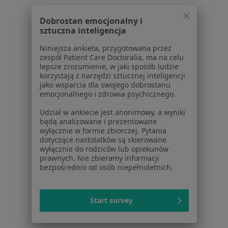
Konsultacja laryngologiczna
od 250 zł
Specjalista nie oferuje umawiania online pod tym adresem.
Dobrostan emocjonalny i
sztuczna inteligencja
Poproś o wizytę
Niniejsza ankieta, przygotowana przez
zespół Patient Care Doctoralia, ma na celu
lepsze zrozumienie, w jaki sposób ludzie
korzystają z narzędzi sztucznej inteligencji
1
2
3
jako wsparcia dla swojego dobrostanu
emocjonalnego i zdrowia psychicznego.
Powiązane wyszukiwania
Udział w ankiecie jest anonimowy, a wyniki
będą analizowane i prezentowane
Schorzenia w Lublinie
wyłącznie w formie zbiorczej. Pytania
Choroby wieku dziecięcego w Lublinie
dotyczące nastolatków są skierowane
wyłącznie do rodziców lub opiekunów
Infekcje dróg oddechowych w Lublinie
prawnych. Nie zbieramy informacji
bezpośrednio od osób niepełnoletnich.
Zapalenie oskrzeli w Lublinie
Zapalenie płuc w Lublinie
Start survey
Alergia w Lublinie