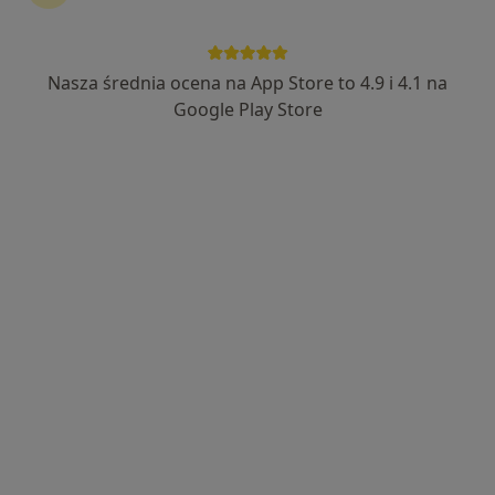
Nasza średnia ocena na App Store to 4.9 i 4.1 na
Rezonans Magnetyczny LUXMED Lublin
Google Play Store
Orkana
Diagnostyka
4 opinie
Orkana 7, Lublin
•
Mapa
Diagnostyka Obrazowa LUXMED Lublin- Orkana
Rezonans Angiografia głowy
653 zł
Specjalista nie oferuje umawiania online pod tym adresem.
Poproś o wizytę