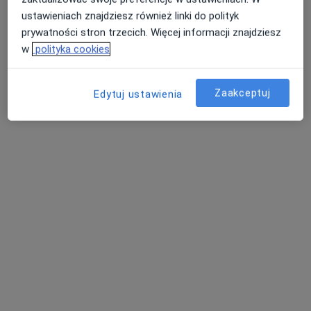
ustawieniach znajdziesz również linki do polityk
Kapucyńska 1A, Lublin
•
Mapa
prywatności stron trzecich. Więcej informacji znajdziesz
Medical Centrum
w
polityka cookies
Konsultacja pediatryczna
250 zł
Specjalista nie oferuje umawiania online pod tym adresem.
Zaakceptuj
Edytuj ustawienia
Poproś o wizytę
Bezpieczne płatności
Klinika N Medic
·
Więcej
Alergologia, Dermatologia, Diabetologia