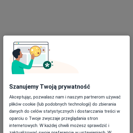
Konsultacja audiologiczna
330 zł
Specjalista nie oferuje umawiania online pod tym adresem.
Poproś o wizytę
Szanujemy Twoją prywatność
Akceptując, pozwalasz nam i naszym partnerom używać
lek. Aleksandra Orzeł-Majek
plików cookie (lub podobnych technologii) do zbierania
·
Więcej
Pediatra
danych do celów statystycznych i dostarczania treści w
3 opinie
oparciu o Twoje zwyczaje przeglądania stron
Adres 1
Adres 2
internetowych. W każdej chwili możesz sprawdzić i
zaktualizować swoje preferencje w ustawieniach. W