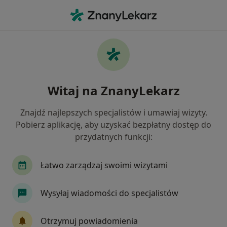
Me
Zapalenie Ślinianek • Lublin, lubelskie
Filtry
• 1
Ubezpieczenie
Map
Zapalenie ślinianek specjaliści w Lublinie
Witaj na ZnanyLekarz
Jak działają wyniki wyszukiwania
Znajdź najlepszych specjalistów i umawiaj wizyty.
Pobierz aplikację, aby uzyskać bezpłatny dostęp do
Jakiego specjalisty szukasz?
przydatnych funkcji:
Laryngolog
Pediatra
Neurolog
Laryn
Łatwo zarządzaj swoimi wizytami
Wysyłaj wiadomości do specjalistów
Otrzymuj powiadomienia