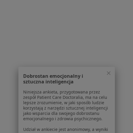
NZOZ Centrum Alergologii w Lublinie.
Specjalistyczna przychodnia
alergologiczna.
·
Więcej
Alergologia, Pediatria, Dermatologia
12 opinii
Kawaleryjska 10, Lublin
•
Mapa
Dobrostan emocjonalny i
sztuczna inteligencja
Konsultacja alergologiczna (kolejna wizyta)
Niniejsza ankieta, przygotowana przez
Pokaż więcej usług
zespół Patient Care Doctoralia, ma na celu
Brak dostępnych specjalistów z wolnymi terminami w tym centrum medycznym.
lepsze zrozumienie, w jaki sposób ludzie
korzystają z narzędzi sztucznej inteligencji
jako wsparcia dla swojego dobrostanu
Pokaż profil
emocjonalnego i zdrowia psychicznego.
Udział w ankiecie jest anonimowy, a wyniki