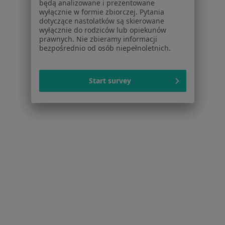
będą analizowane i prezentowane
1
2
wyłącznie w formie zbiorczej. Pytania
dotyczące nastolatków są skierowane
wyłącznie do rodziców lub opiekunów
Powiązane wyszukiwania
prawnych. Nie zbieramy informacji
bezpośrednio od osób niepełnoletnich.
Schorzenia w Lublinie
Nadciśnienie tętnicze w Lublinie
Start survey
Cukrzyca w Lublinie
Cukrzyca ciążowa w Lublinie
Niewydolność serca w Lublinie
Zaburzenia rytmu serca w Lublinie
Więcej (15)
Więcej w kategorii: Schorzenia w Lublinie
Strona Główna
Choroby
Zapalenie Ślinianek
Zmień miasto
Lublin