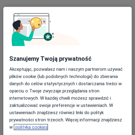
Konsultacja laryngologiczna
250 zł
Specjalista nie oferuje umawiania online pod tym adresem.
Poproś o wizytę
Szanujemy Twoją prywatność
Akceptując, pozwalasz nam i naszym partnerom używać
plików cookie (lub podobnych technologii) do zbierania
danych do celów statystycznych i dostarczania treści w
oparciu o Twoje zwyczaje przeglądania stron
internetowych. W każdej chwili możesz sprawdzić i
lek. Maria Kowalczyk-Czapczyńska
zaktualizować swoje preferencje w ustawieniach. W
·
Więcej
Laryngolog
ustawieniach znajdziesz również linki do polityk
50 opinii
prywatności stron trzecich. Więcej informacji znajdziesz
Zwycięska 6A, Lublin
•
Mapa
w
polityka cookies
Luxmed Lublin - Zwycięska