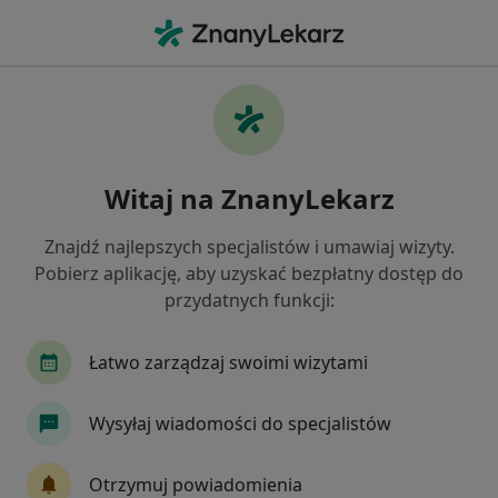
Me
Choroby Ucha • Lublin, lubelskie
Filtry
• 1
Ubezpieczenie
Map
Choroby ucha specjaliści w Lublinie
Witaj na ZnanyLekarz
Jak działają wyniki wyszukiwania
Znajdź najlepszych specjalistów i umawiaj wizyty.
Pobierz aplikację, aby uzyskać bezpłatny dostęp do
Jakiego specjalisty szukasz?
przydatnych funkcji:
Laryngolog
Pediatra
Neurolog
Inter
Łatwo zarządzaj swoimi wizytami
Wysyłaj wiadomości do specjalistów
Otrzymuj powiadomienia