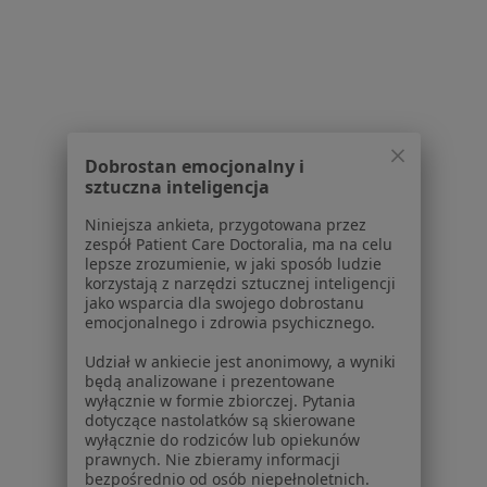
Specjalista nie oferuje umawiania online pod tym adresem.
Poproś o wizytę
1
2
3
Dobrostan emocjonalny i
sztuczna inteligencja
Powiązane wyszukiwania
Niniejsza ankieta, przygotowana przez
W pobliżu Lublina
zespół Patient Care Doctoralia, ma na celu
lepsze zrozumienie, w jaki sposób ludzie
Choroby ucha w Kraśniku
korzystają z narzędzi sztucznej inteligencji
jako wsparcia dla swojego dobrostanu
Choroby ucha w Łęcznej
emocjonalnego i zdrowia psychicznego.
Choroby ucha w Świdniku
Udział w ankiecie jest anonimowy, a wyniki
będą analizowane i prezentowane
wyłącznie w formie zbiorczej. Pytania
Schorzenia w Lublinie
dotyczące nastolatków są skierowane
Nadciśnienie tętnicze w Lublinie
wyłącznie do rodziców lub opiekunów
prawnych. Nie zbieramy informacji
Cukrzyca w Lublinie
bezpośrednio od osób niepełnoletnich.