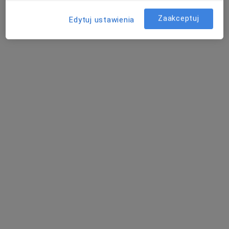
Konsultacja laryngologiczna
220 zł
Zaakceptuj
Edytuj ustawienia
Specjalista nie oferuje umawiania online pod tym adresem.
Poproś o wizytę
Bezpieczne płatności
dr n. med. Ryszard Sekrecki
·
Więcej
Laryngolog
8 opinii
Adres 1
Adres 2
Adres 3