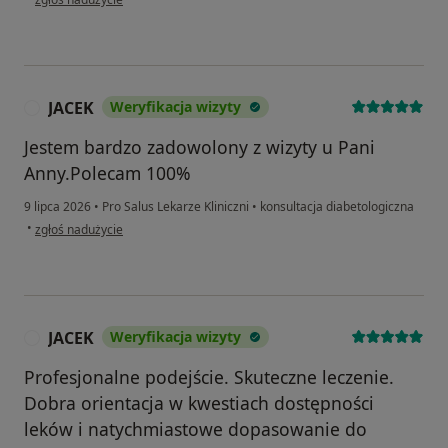
JACEK
Weryfikacja wizyty
J
Jestem bardzo zadowolony z wizyty u Pani
Anny.Polecam 100%
9 lipca 2026
•
Pro Salus Lekarze Kliniczni
•
konsultacja diabetologiczna
w opinii użytkownika JACEK
•
zgłoś nadużycie
JACEK
Weryfikacja wizyty
J
Profesjonalne podejście. Skuteczne leczenie.
Dobra orientacja w kwestiach dostępności
leków i natychmiastowe dopasowanie do