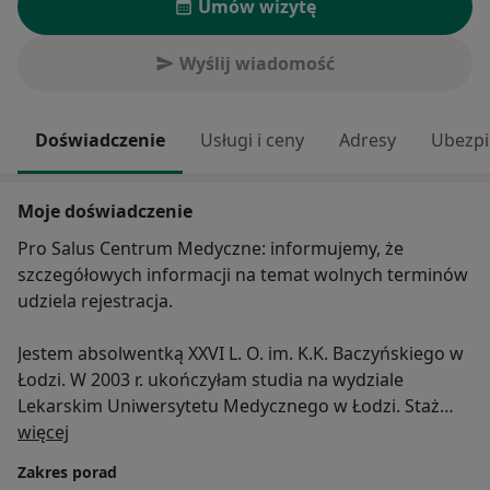
Umów wizytę
Wyślij wiadomość
Doświadczenie
Usługi i ceny
Adresy
Ubezpi
Moje doświadczenie
Pro Salus Centrum Medyczne: informujemy, że
szczegółowych informacji na temat wolnych terminów
udziela rejestracja.
Jestem absolwentką XXVI L. O. im. K.K. Baczyńskiego w
Łodzi. W 2003 r. ukończyłam studia na wydziale
Lekarskim Uniwersytetu Medycznego w Łodzi. Staż
O mnie
podyplomowy odbyłam w Szpitalu im. N. Barlickiego w
więcej
Łodzi, gdzie następnie podjęłam pracę w Klinice
Zakres porad
Chorób Wewnętrznych i Diabetologii na stanowisku