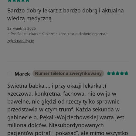
Bardzo dobry lekarz z bardzo dobrą i aktualna
wiedzą medyczną
23 kwietnia 2026
•
Pro Salus Lekarze Kliniczni
•
konsultacja diabetologiczna
•
w opinii użytkownika Janusz Śmigielski
zgłoś nadużycie
Marek
Numer telefonu zweryfikowany
M
Świetna babka.... i przy okazji lekarka ;)
Rzeczowa, konkretna, fachowa, nie owija w
bawełne, nie ględzi od rzeczy tylko sprawnie
przedstawia w czym trumf. Każda sekunda w
gabinecie p. Pękali-Wojciechowskiej warta jest
miliona dolców. Niesubordynowanych
pacjentów potrafi „pokąsać”, ale mimo wszystko