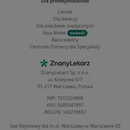
Dla profesjonalistów
Cennik
Dla lekarzy
Dla placówek medycznych
Noa Notes
nowość
Baza wiedzy
Centrum Pomocy dla Specjalisty
Kontakt
ZnanyLekarz - Strona główna
ZnanyLekarz Sp. z o.o.
ul. Kolejowa 5/7
01-217 Warszawa, Polska
NIP: ⁠7010224868
KRS: ⁠0000347997
REGON: ⁠142276657
Sąd Rejonowy dla m.st. Warszawy w Warszawie XII