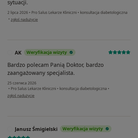
sytuacji.
2 lipca 2026
•
Pro Salus Lekarze Kliniczni
•
konsultacja diabetologiczna
w opinii użytkownika JACEK
•
zgłoś nadużycie
AK
Weryfikacja wizyty
A
Bardzo polecam Panią Doktor, bardzo
zaangażowany specjalista.
25 czerwca 2026
•
Pro Salus Lekarze Kliniczni
•
konsultacja diabetologiczna
•
w opinii użytkownika AK
zgłoś nadużycie
Janusz Śmigielski
Weryfikacja wizyty
J