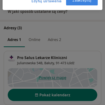
Zaakceptuj
Edytuj ustawienia
W jaki sposób ustalane są ceny?
Adresy (3)
Adres 1
Online
Adres 2
Pro Salus Lekarze Kliniczni
Julianowska 54B,
Bałuty
, 91-473
Łódź
Powiększ mapę
otwiera się w nowej karcie
Dostępność
Pokaż kalendarz