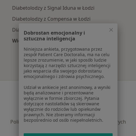
Diabetolodzy z Signal Iduna w Łodzi
Diabetolodzy z Compensa w Łodzi
Diabetolodzy z POLMED w Łodzi
Dobrostan emocjonalny i
sztuczna inteligencja
Więcej (1)
Więcej w kategorii: Najpopularniejsze ubezpie
Niniejsza ankieta, przygotowana przez
zespół Patient Care Doctoralia, ma na celu
lepsze zrozumienie, w jaki sposób ludzie
korzystają z narzędzi sztucznej inteligencji
jako wsparcia dla swojego dobrostanu
emocjonalnego i zdrowia psychicznego.
Udział w ankiecie jest anonimowy, a wyniki
Serwis
będą analizowane i prezentowane
wyłącznie w formie zbiorczej. Pytania
Regulamin
dotyczące nastolatków są skierowane
Polityka prywatności pacjentów
wyłącznie do rodziców lub opiekunów
Polityka prywatności profesjonalistów
prawnych. Nie zbieramy informacji
bezpośrednio od osób niepełnoletnich.
Polityka prywatności dla profesjonalistów, których
dane pozyskaliśmy samodzielnie