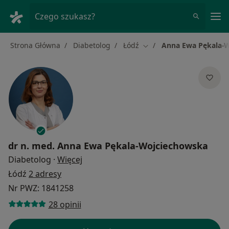
Me
Czego szukasz?
Strona Główna
Diabetolog
Łódź
Anna Ewa Pękala-
Zmień miasto
dr n. med.
Anna Ewa Pękala-Wojciechowska
O specjalizacjach
Diabetolog
·
Więcej
Łódź
2 adresy
Nr PWZ: 1841258
28 opinii