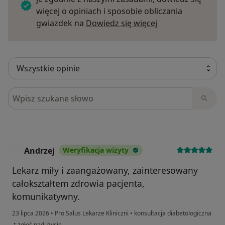
więcej o opiniach i sposobie obliczania
Dowiedz się więce
gwiazdek na
Dowiedz się więcej
Szukaj w opiniach
Andrzej
Weryfikacja wizyty
A
Lekarz miły i zaangażowany, zainteresowany
całokształtem zdrowia pacjenta,
komunikatywny.
23 lipca 2026
•
Pro Salus Lekarze Kliniczni
•
konsultacja diabetologiczna
w opinii użytkownika Andrzej
•
zgłoś nadużycie