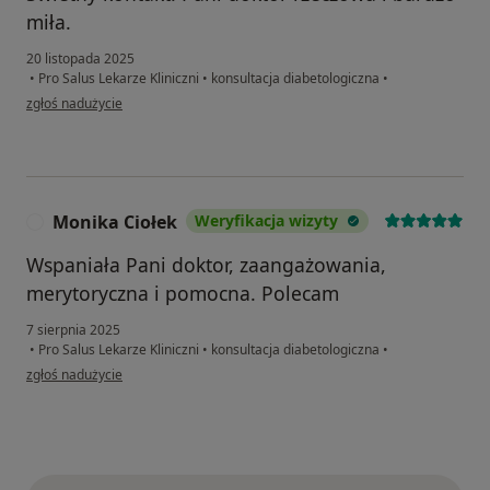
miła.
20 listopada 2025
•
Pro Salus Lekarze Kliniczni
•
konsultacja diabetologiczna
•
w opinii użytkownika Mariusz Mka
zgłoś nadużycie
Monika Ciołek
Weryfikacja wizyty
M
Wspaniała Pani doktor, zaangażowania,
merytoryczna i pomocna. Polecam
7 sierpnia 2025
•
Pro Salus Lekarze Kliniczni
•
konsultacja diabetologiczna
•
w opinii użytkownika Monika Ciołek
zgłoś nadużycie