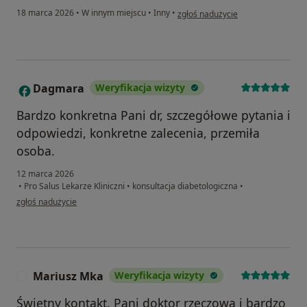
w opinii użytkownika Janusz
18 marca 2026
•
W innym miejscu
•
Inny
•
zgłoś nadużycie
Dagmara
Weryfikacja wizyty
D
Bardzo konkretna Pani dr, szczegółowe pytania i
odpowiedzi, konkretne zalecenia, przemiła
osoba.
12 marca 2026
•
Pro Salus Lekarze Kliniczni
•
konsultacja diabetologiczna
•
w opinii użytkownika Dagmara
zgłoś nadużycie
Mariusz Mka
Weryfikacja wizyty
M
Świetny kontakt. Pani doktor rzeczowa i bardzo