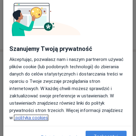
Towarzystwa Diabetologicznego.
W swojej praktyce klinicznej koncentruje się na
diagnostyce zaburzeń tolerancji węglowodanów (stan
Zobacz galerię (10)
przedcukrzycowy) i leczeniu cukrzycy typu 1, cukrzycy
typu 2, innych określonych typów cukrzycy oraz
Pokaż więcej
cukrzycy ciążowej.
o doświadczeniu
Szanujemy Twoją prywatność
Akceptując, pozwalasz nam i naszym partnerom używać
Usługi i ceny
plików cookie (lub podobnych technologii) do zbierania
Konsultacja diabetologiczna
danych do celów statystycznych i dostarczania treści w
Od 300 zł
Szczegóły
oparciu o Twoje zwyczaje przeglądania stron
internetowych. W każdej chwili możesz sprawdzić i
Farmakologiczne leczenie otyłości
zaktualizować swoje preferencje w ustawieniach. W
300 zł
Szczegóły
ustawieniach znajdziesz również linki do polityk
prywatności stron trzecich. Więcej informacji znajdziesz
w
polityka cookies
Konsultacja online
Szczegóły