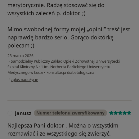
merytorycznie. Radzę stosować się do
wszystkich zaleceń p. doktor. ;)
Mimo swobodnej formy mojej „opinii” treść jest
naprawdę bardzo serio. Gorąco doktórkę
polecam ;)
23 marca 2026
•
Samodzielny Publiczny Zakład Opieki Zdrowotnej Uniwersytecki
Szpital Kliniczny Nr 1 im. Norberta Barlickiego Uniwersytetu
Medycznego w Łodzi
•
konsultacja diabetologiczna
w opinii użytkownika Marek
•
zgłoś nadużycie
Janusz
Numer telefonu zweryfikowany
J
Najlepsza Pani doktor . Można o wszystkim
rozmawiać i ze wszystkiego się zwierzyć.