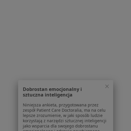
Dla pacjentów
Lekarze
Placówki medyczne
Pytania i odpowiedzi
Usługi i zabiegi
Choroby
Pomoc
Aplikacje mobilne
Blog dla pacjentów
Dla profesjonalistów
Cennik
Dobrostan emocjonalny i
Dla lekarzy
sztuczna inteligencja
Dla placówek medycznych
Niniejsza ankieta, przygotowana przez
Noa Notes
nowość
zespół Patient Care Doctoralia, ma na celu
Baza wiedzy
lepsze zrozumienie, w jaki sposób ludzie
korzystają z narzędzi sztucznej inteligencji
Centrum Pomocy dla Specjalisty
jako wsparcia dla swojego dobrostanu