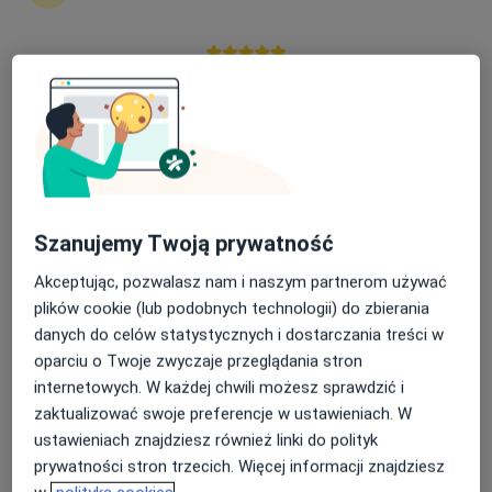
Więcej
1137 opinii
Jana Kochanowskiego 14A, Łódź
•
Mapa
Nasza średnia ocena na App Store to 4.9 i 4.1 na
Brak dostępnych specjalistów z wolnymi terminami w tym centrum medycznym.
Google Play Store
Pokaż profil
Szanujemy Twoją prywatność
Akceptując, pozwalasz nam i naszym partnerom używać
plików cookie (lub podobnych technologii) do zbierania
danych do celów statystycznych i dostarczania treści w
oparciu o Twoje zwyczaje przeglądania stron
internetowych. W każdej chwili możesz sprawdzić i
Emilia Skrobisz-Wikło
zaktualizować swoje preferencje w ustawieniach. W
Diabetolog, Internista
ustawieniach znajdziesz również linki do polityk
56 opinii
prywatności stron trzecich. Więcej informacji znajdziesz