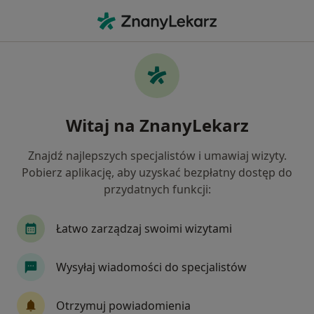
Me
Diabetolog • Łódź, łódzkie
Filtry
Ubezpieczenie:
NFZ
20 polecanych diabetologów w Łodzi z NFZ
Witaj na ZnanyLekarz
Jak działają wyniki wyszukiwania
Znajdź najlepszych specjalistów i umawiaj wizyty.
Pobierz aplikację, aby uzyskać bezpłatny dostęp do
przydatnych funkcji:
Łatwo zarządzaj swoimi wizytami
Wysyłaj wiadomości do specjalistów
Poradnia SpectraMed / Mobilny Lekarz
·
Diabetologia, Rehabilitacja medyczna, Kardiochirurgia
Otrzymuj powiadomienia