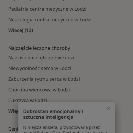
Pediatria centra medyczne w Łodzi
Neurologia centra medyczne w Łodzi
Więcej (12)
Więcej w kategorii: Najpopularniesze centra m
Najczęście leczone choroby
Nadciśnienie tętnicze w Łodzi
Niewydolność serca w Łodzi
Zaburzenia rytmu serca w Łodzi
Choroba wieńcowa w Łodzi
Cukrzyca w Łodzi
Więcej (15)
Dobrostan emocjonalny i
sztuczna inteligencja
Więcej w kategorii: Najczęście leczone choroby
Niniejsza ankieta, przygotowana przez
Centra medyczne Interna w pobliżu
zespół Patient Care Doctoralia, ma na celu