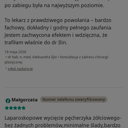
po zabiegu była na najwyższym poziomie.
To lekarz z prawdziwego powołania – bardzo
fachowy, dokładny i godny pełnego zaufania.
Jestem zachwycona efektem i wdzięczna, że
trafiłam właśnie do dr Ilin.
18 maja 2026
•
dr hab. n. med. Aleksandra Iljin
•
Konsultacja z zakresu chirurgii
plastycznej
w opinii użytkownika Paulina
•
zgłoś nadużycie
Małgorzata
Numer telefonu zweryfikowany
M
Laparoskopowe wycięcie pęcherzyka żółciowego-
bez żadnych problemów,minimalne ślady,bardzo