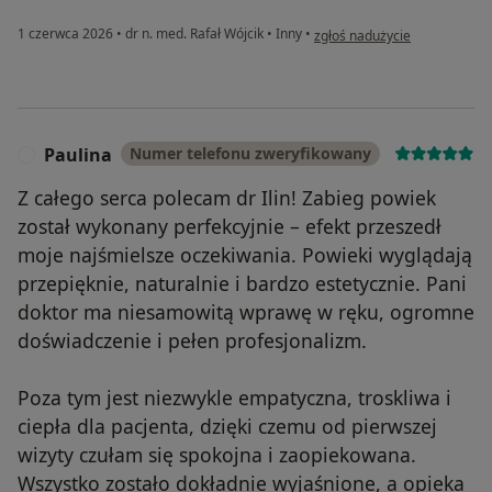
w opinii użytkownika Domini
1 czerwca 2026
•
dr n. med. Rafał Wójcik
•
Inny
•
zgłoś nadużycie
Paulina
Numer telefonu zweryfikowany
P
Z całego serca polecam dr Ilin! Zabieg powiek
został wykonany perfekcyjnie – efekt przeszedł
moje najśmielsze oczekiwania. Powieki wyglądają
przepięknie, naturalnie i bardzo estetycznie. Pani
doktor ma niesamowitą wprawę w ręku, ogromne
doświadczenie i pełen profesjonalizm.
Poza tym jest niezwykle empatyczna, troskliwa i
ciepła dla pacjenta, dzięki czemu od pierwszej
wizyty czułam się spokojna i zaopiekowana.
Wszystko zostało dokładnie wyjaśnione, a opieka