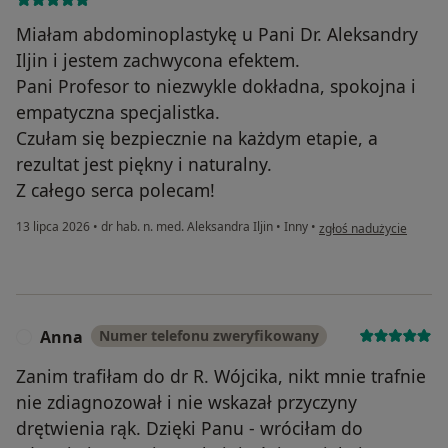
Miałam abdominoplastykę u Pani Dr. Aleksandry
Iljin i jestem zachwycona efektem.
Pani Profesor to niezwykle dokładna, spokojna i
empatyczna specjalistka.
Czułam się bezpiecznie na każdym etapie, a
rezultat jest piękny i naturalny.
Z całego serca polecam!
w opinii użytkownika I
13 lipca 2026
•
dr hab. n. med. Aleksandra Iljin
•
Inny
•
zgłoś nadużycie
Anna
Numer telefonu zweryfikowany
A
Zanim trafiłam do dr R. Wójcika, nikt mnie trafnie
nie zdiagnozował i nie wskazał przyczyny
drętwienia rąk. Dzięki Panu - wróciłam do