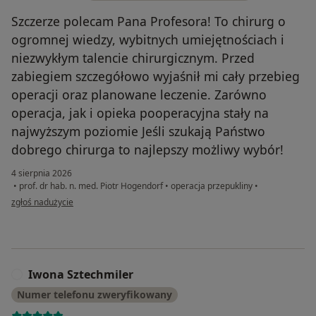
Szczerze polecam Pana Profesora! To chirurg o
ogromnej wiedzy, wybitnych umiejętnościach i
niezwykłym talencie chirurgicznym. Przed
zabiegiem szczegółowo wyjaśnił mi cały przebieg
operacji oraz planowane leczenie. Zarówno
operacja, jak i opieka pooperacyjna stały na
najwyższym poziomie Jeśli szukają Państwo
dobrego chirurga to najlepszy możliwy wybór!
4 sierpnia 2026
•
prof. dr hab. n. med. Piotr Hogendorf
•
operacja przepukliny
•
w opinii użytkownika Michał B.
zgłoś nadużycie
Iwona Sztechmiler
I
Numer telefonu zweryfikowany