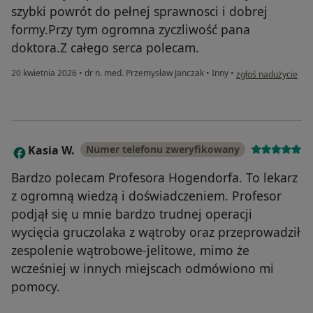
szybki powrót do pełnej sprawnosci i dobrej
formy.Przy tym ogromna zyczliwość pana
doktora.Z całego serca polecam.
w opinii użytkownik
20 kwietnia 2026
•
dr n. med. Przemysław Janczak
•
Inny
•
zgłoś nadużycie
Kasia W.
Numer telefonu zweryfikowany
K
Bardzo polecam Profesora Hogendorfa. To lekarz
z ogromną wiedzą i doświadczeniem. Profesor
podjął się u mnie bardzo trudnej operacji
wycięcia gruczolaka z wątroby oraz przeprowadził
zespolenie wątrobowe-jelitowe, mimo że
wcześniej w innych miejscach odmówiono mi
pomocy.