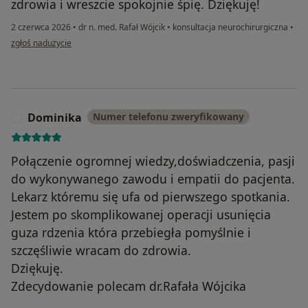
zdrowia i wreszcie spokojnie śpię. Dziękuję!
2 czerwca 2026
•
dr n. med. Rafał Wójcik
•
konsultacja neurochirurgiczna
•
w opinii użytkownika Anna
zgłoś nadużycie
Dominika
Numer telefonu zweryfikowany
D
Połączenie ogromnej wiedzy,doświadczenia, pasji
do wykonywanego zawodu i empatii do pacjenta.
Lekarz któremu się ufa od pierwszego spotkania.
Jestem po skomplikowanej operacji usunięcia
guza rdzenia która przebiegła pomyślnie i
szczęśliwie wracam do zdrowia.
Dziękuję.
Zdecydowanie polecam dr.Rafała Wójcika