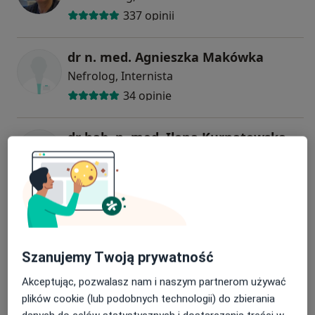
337 opinii
dr n. med. Agnieszka Makówka
Nefrolog, Internista
34 opinie
dr hab. n. med. Ilona Kurnatowska
Internista
10 opinii
Aleksandra Kaczka
Internista, Gastrolog
2 opinie
Szanujemy Twoją prywatność
Akceptując, pozwalasz nam i naszym partnerom używać
prof. dr hab. n. med. Ewa Małecka-Wojciesko
plików cookie (lub podobnych technologii) do zbierania