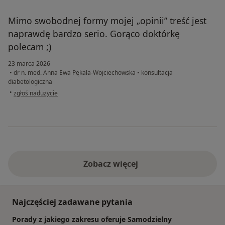
Mimo swobodnej formy mojej „opinii” treść jest
naprawdę bardzo serio. Gorąco doktórkę
polecam ;)
23 marca 2026
•
dr n. med. Anna Ewa Pękala-Wojciechowska
•
konsultacja
diabetologiczna
w opinii użytkownika Marek
•
zgłoś nadużycie
Zobacz więcej
Najczęściej zadawane pytania
Porady z jakiego zakresu oferuje Samodzielny