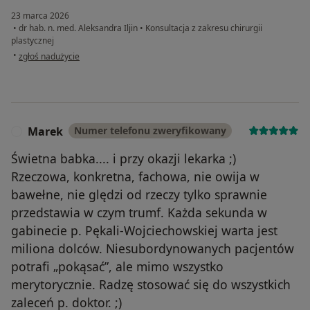
23 marca 2026
•
dr hab. n. med. Aleksandra Iljin
•
Konsultacja z zakresu chirurgii
plastycznej
w opinii użytkownika Klaudia K.
•
zgłoś nadużycie
Marek
Numer telefonu zweryfikowany
M
Świetna babka.... i przy okazji lekarka ;)
Rzeczowa, konkretna, fachowa, nie owija w
bawełne, nie ględzi od rzeczy tylko sprawnie
przedstawia w czym trumf. Każda sekunda w
gabinecie p. Pękali-Wojciechowskiej warta jest
miliona dolców. Niesubordynowanych pacjentów
potrafi „pokąsać”, ale mimo wszystko
merytorycznie. Radzę stosować się do wszystkich
zaleceń p. doktor. ;)