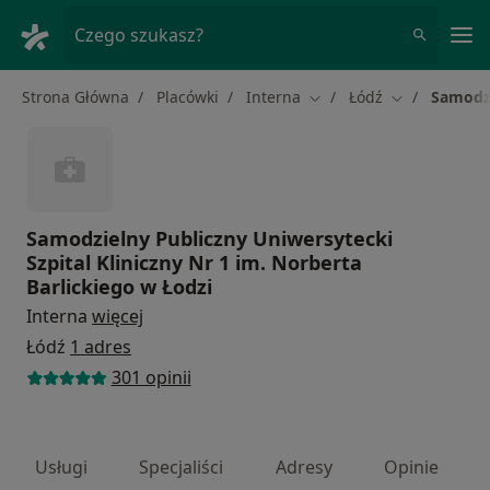
Me
Czego szukasz?
Strona Główna
Placówki
Interna
Łódź
Samodzi
Zmień miasto
Zmień miasto
Samodzielny Publiczny Uniwersytecki
Szpital Kliniczny Nr 1 im. Norberta
Barlickiego w Łodzi
Interna
więcej
Łódź
1 adres
301 opinii
Usługi
Specjaliści
Adresy
Opinie