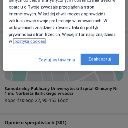
Gastrolog, Internista
danych do celów statystycznych i dostarczania treści w
oparciu o Twoje zwyczaje przeglądania stron
4 opinie
internetowych. W każdej chwili możesz sprawdzić i
zaktualizować swoje preferencje w ustawieniach. W
+ 17 Specjalistów
ustawieniach znajdziesz również linki do polityk
prywatności stron trzecich. Więcej informacji znajdziesz
Adres
w
polityka cookies
Zaakceptuj
Edytuj ustawienia
Powiększ mapę
Samodzielny Publiczny Uniwersytecki Szpital Kliniczny Nr
1 im. Norberta Barlickiego w Łodzi
Kopcińskiego 22, 90-153 Łódź
Opinie o specjalistach (301)