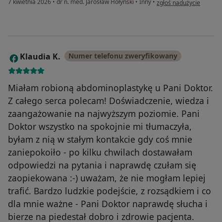
7 kwietnia 2026
•
dr n. med. Jarosław Hołyński
•
Inny
•
zgłoś nadużycie
Klaudia K.
Numer telefonu zweryfikowany
K
Miałam robioną abdominoplastykę u Pani Doktor.
Z całego serca polecam! Doświadczenie, wiedza i
zaangażowanie na najwyższym poziomie. Pani
Doktor wszystko na spokojnie mi tłumaczyła,
byłam z nią w stałym kontakcie gdy coś mnie
zaniepokoiło - po kilku chwilach dostawałam
odpowiedzi na pytania i naprawdę czułam się
zaopiekowana :-) uważam, że nie mogłam lepiej
trafić. Bardzo ludzkie podejście, z rozsądkiem i co
dla mnie ważne - Pani Doktor naprawdę słucha i
bierze na piedestał dobro i zdrowie pacjenta.