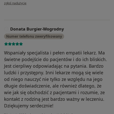
w opinii użytkownika Kasia W.
zgłoś nadużycie
Donata Burgier-Wogrodny
D
Numer telefonu zweryfikowany
Wspaniały specjalista i pełen empatii lekarz. Ma
świetne podejście do pacjentów i do ich bliskich.
Jest cierpliwy odpowiadając na pytania. Bardzo
ludzki i przystępny. Inni lekarze mogą się wiele
od niego nauczyć nie tylko ze względu na jego
długie doświadczenie, ale również dlatego, że
wie jak się obchodzić z pacjentami i rozumie, ze
kontakt z rodziną jest bardzo ważny w leczeniu.
Dziękujemy serdecznie!
w opinii użytkownika D