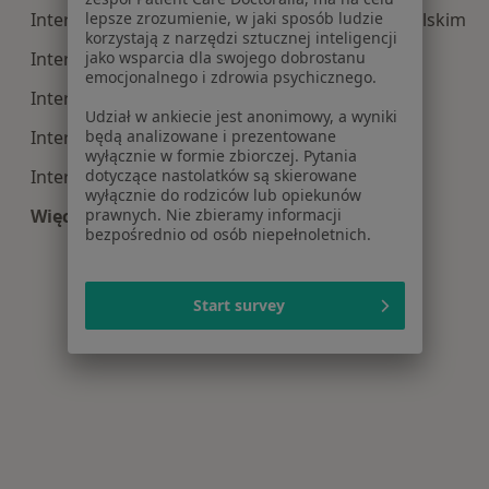
lepsze zrozumienie, w jaki sposób ludzie
Interna centra medyczne w Piotrkowie Trybunalskim
korzystają z narzędzi sztucznej inteligencji
jako wsparcia dla swojego dobrostanu
Interna centra medyczne w Bełchatowie
emocjonalnego i zdrowia psychicznego.
Interna centra medyczne w Pabianicach
Udział w ankiecie jest anonimowy, a wyniki
będą analizowane i prezentowane
Interna centra medyczne w Zgierzu
wyłącznie w formie zbiorczej. Pytania
dotyczące nastolatków są skierowane
Interna centra medyczne w Łowiczu
wyłącznie do rodziców lub opiekunów
prawnych. Nie zbieramy informacji
Więcej (14)
bezpośrednio od osób niepełnoletnich.
Więcej w kategorii: Centra medyczne Interna w
Start survey