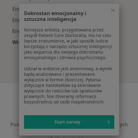
Endokrynolodzy z Signal Iduna w Łodzi
Dobrostan emocjonalny i
sztuczna inteligencja
Endokrynolodzy z TU Zdrowie w Łodzi
Niniejsza ankieta, przygotowana przez
Endokrynolodzy z Compensa w Łodzi
zespół Patient Care Doctoralia, ma na celu
lepsze zrozumienie, w jaki sposób ludzie
Więcej (4)
korzystają z narzędzi sztucznej inteligencji
Więcej w kategorii: Najpopularniejsze ubezpie
jako wsparcia dla swojego dobrostanu
emocjonalnego i zdrowia psychicznego.
Udział w ankiecie jest anonimowy, a wyniki
będą analizowane i prezentowane
wyłącznie w formie zbiorczej. Pytania
dotyczące nastolatków są skierowane
Serwis
wyłącznie do rodziców lub opiekunów
prawnych. Nie zbieramy informacji
Regulamin
bezpośrednio od osób niepełnoletnich.
Polityka prywatności pacjentów
Polityka prywatności profesjonalistów
Start survey
Polityka prywatności dla profesjonalistów, których
dane pozyskaliśmy samodzielnie