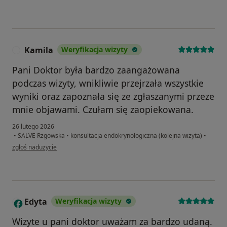
Kamila
Weryfikacja wizyty
K
Pani Doktor była bardzo zaangażowana
podczas wizyty, wnikliwie przejrzała wszystkie
wyniki oraz zapoznała się ze zgłaszanymi przeze
mnie objawami. Czułam się zaopiekowana.
26 lutego 2026
•
SALVE Rzgowska
•
konsultacja endokrynologiczna (kolejna wizyta)
•
w opinii użytkownika Kamila
zgłoś nadużycie
Edyta
Weryfikacja wizyty
E
Wizyte u pani doktor uważam za bardzo udaną.