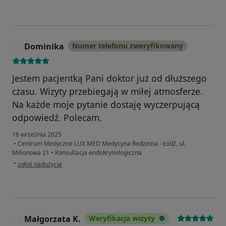
Dominika
Numer telefonu zweryfikowany
D
Jestem pacjentką Pani doktor już od dłuższego
czasu. Wizyty przebiegają w miłej atmosferze.
Na każde moje pytanie dostaję wyczerpującą
odpowiedź. Polecam.
16 września 2025
•
Centrum Medyczne LUX MED Medycyna Rodzinna - Łódź, ul.
Milionowa 21
•
Konsultacja endokrynologiczna
w opinii użytkownika Dominika
•
zgłoś nadużycie
Małgorzata K.
Weryfikacja wizyty
M