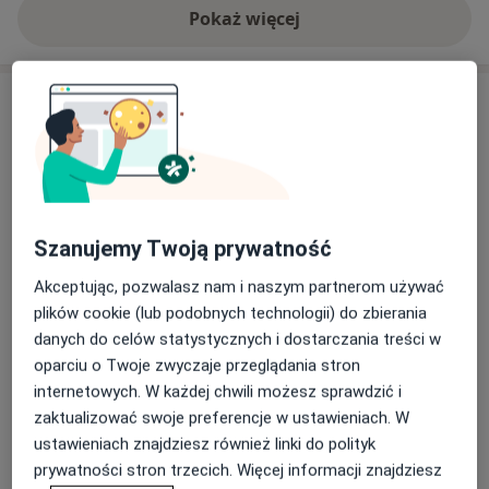
Pokaż więcej
o doświadczeniu
Usługi i ceny
Konsultacja endokrynologiczna
(kolejna wizyta)
Umów wizytę
260 zł
Szczegóły
Szanujemy Twoją prywatność
Konsultacja endokrynologiczna
(pierwsza wizyta)
Umów wizytę
Akceptując, pozwalasz nam i naszym partnerom używać
260 zł
Szczegóły
plików cookie (lub podobnych technologii) do zbierania
danych do celów statystycznych i dostarczania treści w
Konsultacja endokrynologiczna
oparciu o Twoje zwyczaje przeglądania stron
Umów wizytę
Od 120 zł
Szczegóły
internetowych. W każdej chwili możesz sprawdzić i
zaktualizować swoje preferencje w ustawieniach. W
ustawieniach znajdziesz również linki do polityk
USG
Umów wizytę
prywatności stron trzecich. Więcej informacji znajdziesz
180 zł
Szczegóły