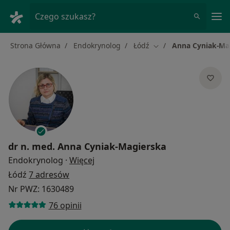
Me
Czego szukasz?
Strona Główna
Endokrynolog
Łódź
Anna Cyniak-Ma
Zmień miasto
dr n. med.
Anna Cyniak-Magierska
O specjalizacjach
Endokrynolog
·
Więcej
Łódź
7 adresów
Nr PWZ: 1630489
76 opinii