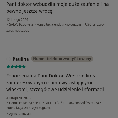
Pani doktor wzbudziła moje duże zaufanie i na
pewno jeszcze wrocę
12 lutego 2026
•
SALVE Rzgowska
•
konsultacja endokrynologiczna + USG tarczycy
•
w opinii użytkownika Edyta
zgłoś nadużycie
Paulina
Numer telefonu zweryfikowany
P
Fenomenalna Pani Doktor. Wreszcie ktoś
zainteresowanym moimi wyrastającymi
włoskami, szczegółowe udzielenie informacji.
4 listopada 2025
•
Centrum Medyczne LUX MED - Łódź, ul. Dowborczyków 30/34
•
Konsultacja endokrynologiczna
w opinii użytkownika Paulina
•
zgłoś nadużycie