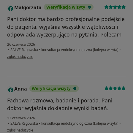
Małgorzata
Weryfikacja wizyty
M
Pani doktor ma bardzo profesjonalne podejście
do pacjenta, wyjaśnia wszystkie wątpliwości i
odpowiada wyczerpująco na pytania. Polecam
26 czerwca 2026
•
SALVE Rzgowska
•
konsultacja endokrynologiczna (kolejna wizyta)
•
w opinii użytkownika Małgorzata
zgłoś nadużycie
Anna
Weryfikacja wizyty
A
Fachowa rozmowa, badanie i porada. Pani
doktor wyjaśnia dokładnie wyniki badań.
12 czerwca 2026
•
SALVE Rzgowska
•
konsultacja endokrynologiczna (kolejna wizyta)
•
w opinii użytkownika Anna
zgłoś nadużycie