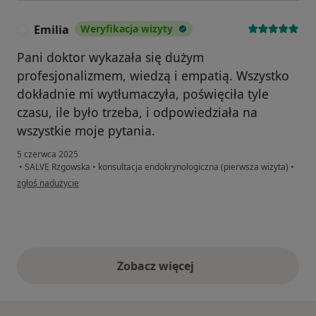
Emilia
Weryfikacja wizyty
E
Pani doktor wykazała się dużym
profesjonalizmem, wiedzą i empatią. Wszystko
dokładnie mi wytłumaczyła, poświęciła tyle
czasu, ile było trzeba, i odpowiedziała na
wszystkie moje pytania.
5 czerwca 2025
•
SALVE Rzgowska
•
konsultacja endokrynologiczna (pierwsza wizyta)
•
w opinii użytkownika Emilia
zgłoś nadużycie
Zobacz więcej
opinie powyżej