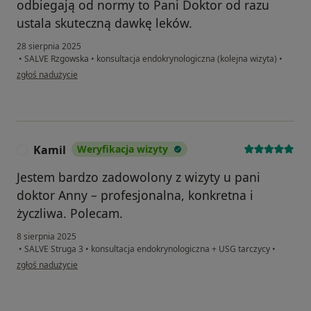
odbiegają od normy to Pani Doktor od razu
ustala skuteczną dawkę leków.
28 sierpnia 2025
•
SALVE Rzgowska
•
konsultacja endokrynologiczna (kolejna wizyta)
•
w opinii użytkownika Marta
zgłoś nadużycie
Kamil
Weryfikacja wizyty
K
Jestem bardzo zadowolony z wizyty u pani
doktor Anny – profesjonalna, konkretna i
życzliwa. Polecam.
8 sierpnia 2025
•
SALVE Struga 3
•
konsultacja endokrynologiczna + USG tarczycy
•
w opinii użytkownika Kamil
zgłoś nadużycie