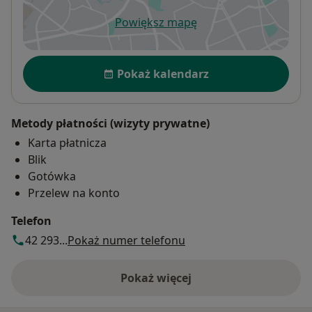
Powiększ mapę
otwiera się w nowej karcie
Dostępność
Pokaż kalendarz
Metody płatności (wizyty prywatne)
Karta płatnicza
Blik
Gotówka
Przelew na konto
Telefon
42 293...
Pokaż numer telefonu
Pokaż więcej
o adresie