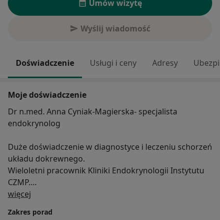
Umów wizytę
Wyślij wiadomość
Doświadczenie
Usługi i ceny
Adresy
Ubezpi
Moje doświadczenie
Dr n.med. Anna Cyniak-Magierska- specjalista
endokrynolog
Duże doświadczenie w diagnostyce i leczeniu schorzeń
układu dokrewnego.
Wieloletni pracownik Kliniki Endokrynologii Instytutu
CZMP.
O mnie
Wykonuje usg tarczycy.
więcej
Zakres porad