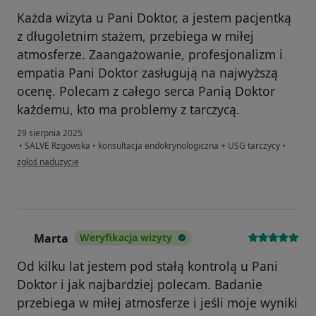
Każda wizyta u Pani Doktor, a jestem pacjentką
z długoletnim stażem, przebiega w miłej
atmosferze. Zaangażowanie, profesjonalizm i
empatia Pani Doktor zasługują na najwyższą
ocenę. Polecam z całego serca Panią Doktor
każdemu, kto ma problemy z tarczycą.
29 sierpnia 2025
•
SALVE Rzgowska
•
konsultacja endokrynologiczna + USG tarczycy
•
w opinii użytkownika Małgorzata K.
zgłoś nadużycie
Marta
Weryfikacja wizyty
M
Od kilku lat jestem pod stałą kontrolą u Pani
Doktor i jak najbardziej polecam. Badanie
przebiega w miłej atmosferze i jeśli moje wyniki