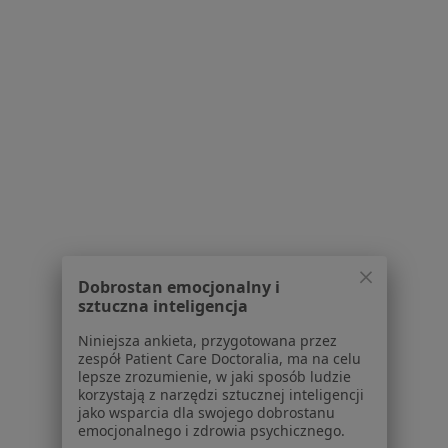
Zaburzenia emocjonalne Brzeziny
Zaburzenia odżywiania Brzeziny
Zmiany skórne Brzeziny
Więcej (15)
Więcej w kategorii: Najczęstsze schorzenia
Strona Główna
Endokrynolog
Brzeziny
Zmień miasto
Dobrostan emocjonalny i
sztuczna inteligencja
Niniejsza ankieta, przygotowana przez
Serwis
zespół Patient Care Doctoralia, ma na celu
lepsze zrozumienie, w jaki sposób ludzie
Regulamin
korzystają z narzędzi sztucznej inteligencji
Polityka prywatności pacjentów
jako wsparcia dla swojego dobrostanu
Polityka prywatności profesjonalistów
emocjonalnego i zdrowia psychicznego.