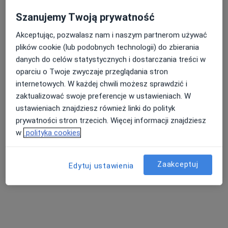
Szanujemy Twoją prywatność
Akceptując, pozwalasz nam i naszym partnerom używać
plików cookie (lub podobnych technologii) do zbierania
danych do celów statystycznych i dostarczania treści w
oparciu o Twoje zwyczaje przeglądania stron
internetowych. W każdej chwili możesz sprawdzić i
zaktualizować swoje preferencje w ustawieniach. W
dr n. med. Maria Wieloch-Torzecka
ustawieniach znajdziesz również linki do polityk
·
Więcej
Endokrynolog, Chirurg, Ultrasonografista
prywatności stron trzecich. Więcej informacji znajdziesz
271 opinii
w
polityka cookies
Wujaka 5, Łódź
•
Mapa
SALVE Wujaka 5
Zaakceptuj
Edytuj ustawienia
Konsultacja endokrynologiczna (kolejna wizyta)
280 zł
Specjalista nie oferuje umawiania online pod tym adresem.
Poproś o wizytę