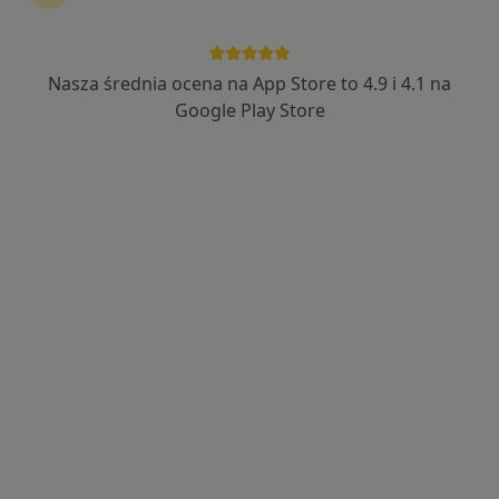
dr n. med. Paweł Nogal
·
Więcej
Endokrynolog
Nasza średnia ocena na App Store to 4.9 i 4.1 na
157 opinii
Google Play Store
ul. Marii Curie – Skłodowskiej 6, Brzeziny
•
Mapa
Szpital Specjalistyczny Brzeziny
Konsultacja endokrynologiczna
Brak ceny
Specjalista nie oferuje umawiania online pod tym adresem.
Poproś o wizytę
Dostępni specjaliści
Specjaliści znajdują się poza Brzeziny, łódzkie, w
obszarach bliskich Twojemu wyszukiwaniu.