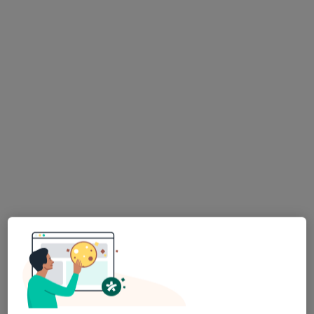
dr n. med. Renata Michalak
·
Więcej
Endokrynolog, Internista
76 opinii
Adres 1
Adres 2
Adres 3
Poli Gojawiczyńskiej 1/3, Łódź
•
Mapa
SALVE Gojawiczyńskiej
Konsultacja endokrynologiczna (kolejna wizyta)
260 zł
Specjalista nie oferuje umawiania online pod tym adresem.
Poproś o wizytę