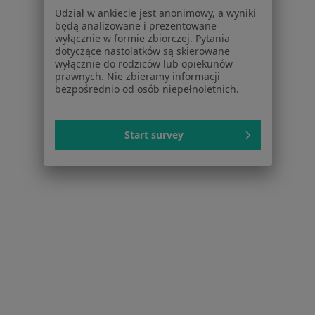
Polityka prywatności dla profesjonalistów, których
Udział w ankiecie jest anonimowy, a wyniki
dane pozyskaliśmy samodzielnie
będą analizowane i prezentowane
Polityka cookies
wyłącznie w formie zbiorczej. Pytania
dotyczące nastolatków są skierowane
Jak działają wyniki wyszukiwania
wyłącznie do rodziców lub opiekunów
Dostępność
prawnych. Nie zbieramy informacji
O nas
bezpośrednio od osób niepełnoletnich.
Praca
Rekrutujemy!
Partnerzy
Start survey
Centrum prasowe
Kontakt
Dla pacjentów
Lekarze
Placówki medyczne
Pytania i odpowiedzi
Usługi i zabiegi
Choroby
Pomoc
Aplikacje mobilne