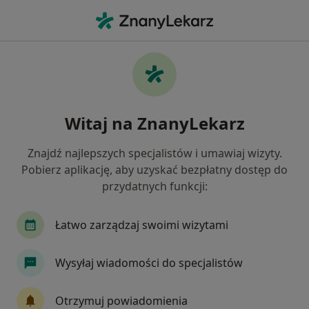
Me
Endokrynolog • Brzeziny, łódzkie
Filtry
Ubezpieczenie
Mapa
Polecani endokrynolodzy w Brzezinach
Witaj na ZnanyLekarz
Jak działają wyniki wyszukiwania
Znajdź najlepszych specjalistów i umawiaj wizyty.
Pobierz aplikację, aby uzyskać bezpłatny dostęp do
Wybierz swoje ubezpieczenie
przydatnych funkcji:
Łatwo zarządzaj swoimi wizytami
Wysyłaj wiadomości do specjalistów
Otrzymuj powiadomienia