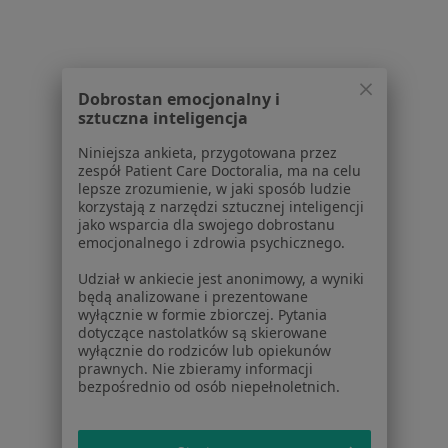
USG tarczycy w Łodzi
Konsultacja ginekologiczna w Łodzi
Konsultacja internistyczna w Łodzi
Dobrostan emocjonalny i
sztuczna inteligencja
Konsultacja chirurgiczna w Łodzi
Niniejsza ankieta, przygotowana przez
Konsultacja endokrynologiczna + USG tarczycy w
zespół Patient Care Doctoralia, ma na celu
lepsze zrozumienie, w jaki sposób ludzie
Łodzi
korzystają z narzędzi sztucznej inteligencji
jako wsparcia dla swojego dobrostanu
Więcej (15)
emocjonalnego i zdrowia psychicznego.
Więcej w kategorii: Usługi w Łodzi
Udział w ankiecie jest anonimowy, a wyniki
Popularne specjalizacje
będą analizowane i prezentowane
wyłącznie w formie zbiorczej. Pytania
Stomatolodzy w Łodzi
dotyczące nastolatków są skierowane
wyłącznie do rodziców lub opiekunów
Interniści w Łodzi
prawnych. Nie zbieramy informacji
bezpośrednio od osób niepełnoletnich.
Psycholodzy w Łodzi
Chirurdzy w Łodzi