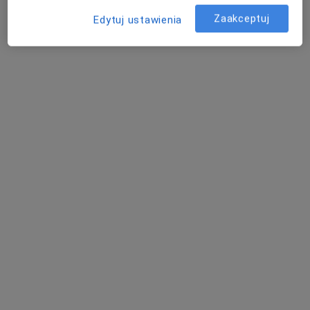
Tuwima 15 lok. U4, Łódź
•
Mapa
Zaakceptuj
Edytuj ustawienia
CODE Centrum Medyczne
Konsultacja endokrynologiczna
230 zł
Specjalista nie oferuje umawiania online pod tym adresem.
Poproś o wizytę
dr n. med. Włodzimierz Cieśla
·
Więcej
Ginekolog, Endokrynolog
90 opinii