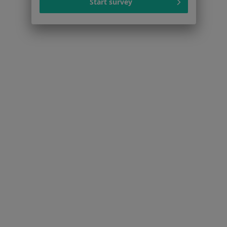
Start survey
Ginekolodzy w Łodzi
Więcej (15)
Więcej w kategorii: Popularne specjalizacje
Strona Główna
Usługi I Zabiegi
Konsultacja Endokrynologiczna
Łódź
Zmień miasto
Zmień miasto
Serwis
Regulamin
Polityka prywatności pacjentów
Polityka prywatności profesjonalistów
Polityka prywatności dla profesjonalistów, których
dane pozyskaliśmy samodzielnie