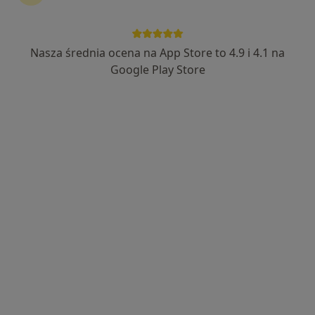
Nasza średnia ocena na App Store to 4.9 i 4.1 na
Google Play Store
Bezpieczne płatności
dr n. med. Małgorzata Jędrzejczyk
Ginekolog, Endokrynolog, Lekarz wykonujący zabiegi
·
Więcej
medycyny estetycznej
747 opinii
Zacisze 16, Łódź
•
Mapa
One-Med Specjalistyczny Gabinet Lekarski Małgorzata Jędrzejczyk
Konsultacja endokrynologiczna
od 200 zł
Specjalista nie oferuje umawiania online pod tym adresem.
Poproś o wizytę