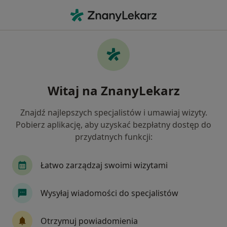
Me
Konsultacja Endokrynologiczna • Łódź, łódzkie
Filtry
• 1
Ubezpieczenie
Map
Konsultacja endokrynologiczna specjaliści w
Witaj na ZnanyLekarz
Łodzi
Jak działają wyniki wyszukiwania
Znajdź najlepszych specjalistów i umawiaj wizyty.
Pobierz aplikację, aby uzyskać bezpłatny dostęp do
przydatnych funkcji:
Jakiego specjalisty szukasz?
Endokrynolog
Internista
Ginekolog
Łatwo zarządzaj swoimi wizytami
Wysyłaj wiadomości do specjalistów
Otrzymuj powiadomienia