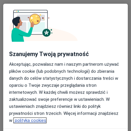
Poproś o wizytę
Szanujemy Twoją prywatność
Akceptując, pozwalasz nam i naszym partnerom używać
plików cookie (lub podobnych technologii) do zbierania
Bezpieczne płatności
danych do celów statystycznych i dostarczania treści w
dr hab. n. med. Joanna Maria Smyczyńska
oparciu o Twoje zwyczaje przeglądania stron
internetowych. W każdej chwili możesz sprawdzić i
·
Więcej
zaktualizować swoje preferencje w ustawieniach. W
Endokrynolog, Endokrynolog dziecięcy
ustawieniach znajdziesz również linki do polityk
263 opinie
prywatności stron trzecich. Więcej informacji znajdziesz
Adres 1
Adres 2
Adres 3
Adres 4
w
polityka cookies