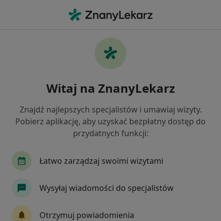
Me
Endokrynolog • Ozorków, łódzkie
Filtry
Ubezpieczenie
Mapa
Polecani endokrynolodzy w Ozorkowie
Witaj na ZnanyLekarz
Jak działają wyniki wyszukiwania
Znajdź najlepszych specjalistów i umawiaj wizyty.
Pobierz aplikację, aby uzyskać bezpłatny dostęp do
Wybierz swoje ubezpieczenie
przydatnych funkcji:
Łatwo zarządzaj swoimi wizytami
Wysyłaj wiadomości do specjalistów
Otrzymuj powiadomienia