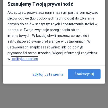
Zacisze 16, Łódź
•
Mapa
Szanujemy Twoją prywatność
One-Med Specjalistyczny Gabinet Lekarski Małgorzata Jędrzejczyk
Konsultacja endokrynologiczna
od 200 zł
Akceptując, pozwalasz nam i naszym partnerom używać
plików cookie (lub podobnych technologii) do zbierania
Specjalista nie oferuje umawiania online pod tym adresem.
danych do celów statystycznych i dostarczania treści w
oparciu o Twoje zwyczaje przeglądania stron
Poproś o wizytę
internetowych. W każdej chwili możesz sprawdzić i
zaktualizować swoje preferencje w ustawieniach. W
ustawieniach znajdziesz również linki do polityk
prywatności stron trzecich. Więcej informacji znajdziesz
w
polityka cookies
Zaakceptuj
Edytuj ustawienia
dr hab. n. med. Joanna Maria Smyczyńska
·
Więcej
Endokrynolog, Endokrynolog dziecięcy
263 opinie