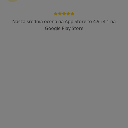
Marta Ludwisiak
·
Więcej
W trakcie specjalizacji (Endokrynolog)
Nasza średnia ocena na App Store to 4.9 i 4.1 na
5 opinii
Google Play Store
Armii Krajowej 10, Zgierz
•
Mapa
Świat Zdrowia Centrum Medyczne Zgierz (Galeria Zgierska)
Konsultacja endokrynologiczna
230 zł
Specjalista nie oferuje umawiania online pod tym adresem.
Poproś o wizytę