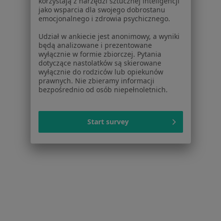
korzystają z narzędzi sztucznej inteligencji
Wojewódzki Szpital Specjalistyczny im. Marii Skłodowskiej-Curie w Zgierzu
jako wsparcia dla swojego dobrostanu
Konsultacja endokrynologiczna
Brak ceny
emocjonalnego i zdrowia psychicznego.
Specjalista nie oferuje umawiania online pod tym adresem.
Udział w ankiecie jest anonimowy, a wyniki
będą analizowane i prezentowane
wyłącznie w formie zbiorczej. Pytania
Poproś o wizytę
dotyczące nastolatków są skierowane
wyłącznie do rodziców lub opiekunów
prawnych. Nie zbieramy informacji
bezpośrednio od osób niepełnoletnich.
Start survey
dr n. med. Irena Bobeff
·
Więcej
Endokrynolog
60 opinii
Dąbrowskiego 19, Zgierz
•
Mapa