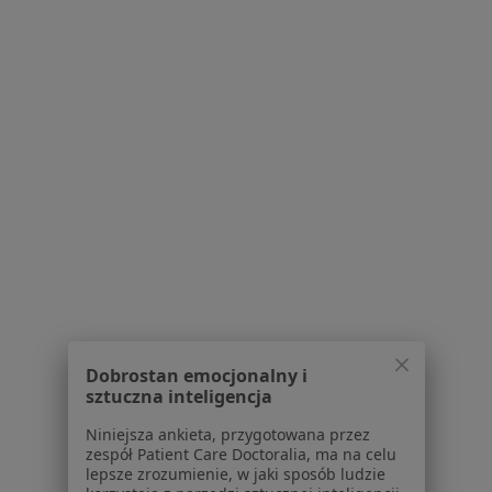
Andrzeja Struga 39, Zgierz
•
Mapa
Clipo Centrum Leczenia i Profilaktyki Otyłości
Specjalista nie oferuje umawiania online pod tym adresem.
Poproś o wizytę
Dobrostan emocjonalny i
lek. Lidia Ratajek - Wasilewska
sztuczna inteligencja
·
Więcej
Endokrynolog, Internista
19 opinii
Niniejsza ankieta, przygotowana przez
zespół Patient Care Doctoralia, ma na celu
Parzęczewska 35, Zgierz
•
Mapa
lepsze zrozumienie, w jaki sposób ludzie