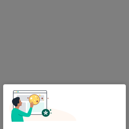
Dostępni specjaliści
Specjaliści znajdują się poza Ozorków, łódzkie, w
obszarach bliskich Twojemu wyszukiwaniu.
Bezpieczne płatności
dr n. med. Małgorzata Jędrzejczyk
Endokrynolog, Ginekolog, Lekarz wykonujący zabiegi
·
Więcej
medycyny estetycznej
747 opinii