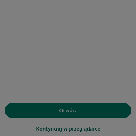
dr n. med. Małgorzata Sławomira
Szałapska
Endokrynolog, Pediatra, Diabetolog
10 opinii
Andrzeja Struga 39, Zgierz
•
Mapa
CLIPO Centrum Leczenia i Profilaktyki Otyłości
Otwórz
Specjalista nie oferuje umawiania online pod tym adresem.
Poproś o wizytę
Kontynuuj w przeglądarce