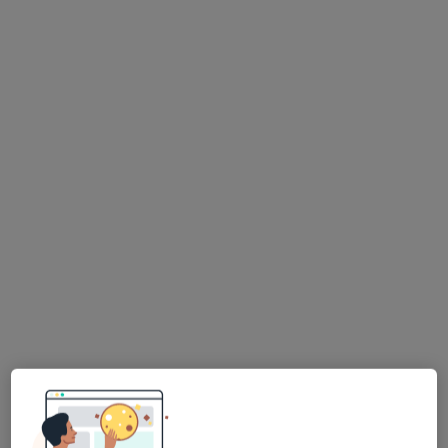
Pokaż profil
Zbigniew Sobczyk
Endokrynolog
Zachodnia 6, Łęczyca
•
Mapa
Zespół Opieki Zdrowotnej w Łęczycy
Specjalista nie oferuje umawiania online pod tym adresem.
Poproś o wizytę