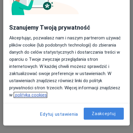
Dostępni specjaliści
Specjaliści znajdują się poza Łęczyca, łódzkie, w
Szanujemy Twoją prywatność
obszarach bliskich Twojemu wyszukiwaniu.
Akceptując, pozwalasz nam i naszym partnerom używać
plików cookie (lub podobnych technologii) do zbierania
danych do celów statystycznych i dostarczania treści w
oparciu o Twoje zwyczaje przeglądania stron
internetowych. W każdej chwili możesz sprawdzić i
zaktualizować swoje preferencje w ustawieniach. W
ustawieniach znajdziesz również linki do polityk
prywatności stron trzecich. Więcej informacji znajdziesz
dr n. med. Witold Kłosiński
w
polityka cookies
·
Więcej
Endokrynolog, Ginekolog
1333 opinie
Zaakceptuj
Edytuj ustawienia
Szparagowa 10, Łódź
•
Mapa
Salve Medica