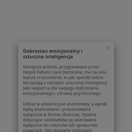
Ospa Łęczyca
Więcej (5)
Więcej w kategorii: Najczęstsze schorzenia
Strona Główna
Endokrynolog
Łęczyca
Zmień miasto
Dobrostan emocjonalny i
sztuczna inteligencja
Niniejsza ankieta, przygotowana przez
zespół Patient Care Doctoralia, ma na celu
lepsze zrozumienie, w jaki sposób ludzie
korzystają z narzędzi sztucznej inteligencji
Serwis
jako wsparcia dla swojego dobrostanu
emocjonalnego i zdrowia psychicznego.
Regulamin
Polityka prywatności pacjentów
Udział w ankiecie jest anonimowy, a wyniki
będą analizowane i prezentowane
Polityka prywatności profesjonalistów
wyłącznie w formie zbiorczej. Pytania
Polityka prywatności dla profesjonalistów, których
dotyczące nastolatków są skierowane
dane pozyskaliśmy samodzielnie
wyłącznie do rodziców lub opiekunów
prawnych. Nie zbieramy informacji
Polityka cookies