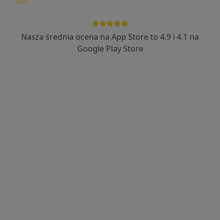
43 opinie
ul. Listopadowa 13, Ozorków
•
Mapa
Brak dostępnych specjalistów z wolnymi terminami w tym centrum medycznym.
Nasza średnia ocena na App Store to 4.9 i 4.1 na
Google Play Store
Pokaż profil
Kromedic
·
Więcej
Endokrynologia, Stomatologia, Fizjoterapia
Praga 19/21, Ozorków
•
Mapa
Brak dostępnych specjalistów z wolnymi terminami w tym centrum medycznym.