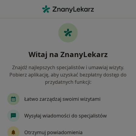
Me
Endokrynolog • Łęczyca, łódzkie
Filtry
Mapa
Polecani endokrynolodzy w Łęczycy
Witaj na ZnanyLekarz
Jak działają wyniki wyszukiwania
Znajdź najlepszych specjalistów i umawiaj wizyty.
Pobierz aplikację, aby uzyskać bezpłatny dostęp do
przydatnych funkcji:
Łatwo zarządzaj swoimi wizytami
Wysyłaj wiadomości do specjalistów
Centrum Lekarzy Specjalistów
·
Więcej
Endokrynologia, Gastrologia, Gastrologia dziecięca
Otrzymuj powiadomienia