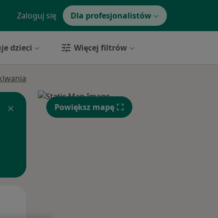
Zaloguj się
Dla profesjonalistów
je dzieci
Więcej filtrów
ukiwania
Powiększ mapę
Śr,
Czw,
Pt,
12 Sie
13 Sie
14 Sie