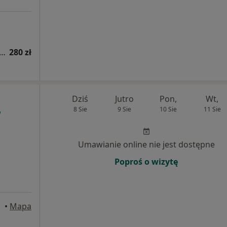
acja endokrynologiczna (kolejna wizyta)
280 zł
Dziś
Jutro
Pon,
Wt,
8 Sie
9 Sie
10 Sie
11 Sie
Umawianie online nie jest dostępne
Poproś o wizytę
•
Mapa