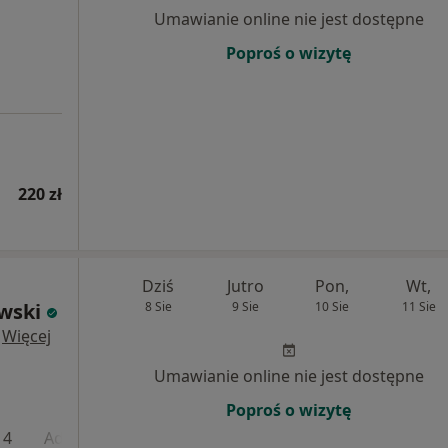
Umawianie online nie jest dostępne
Poproś o wizytę
220 zł
Dziś
Jutro
Pon,
Wt,
wski
8 Sie
9 Sie
10 Sie
11 Sie
·
Więcej
Umawianie online nie jest dostępne
Poproś o wizytę
 4
Adres 5