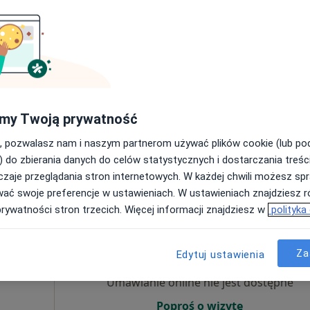
Umawianie online nie jest dostępne
Poproś o wizytę
my Twoją prywatność
, pozwalasz nam i naszym partnerom używać plików cookie (lub p
od 250 zł
) do zbierania danych do celów statystycznych i dostarczania treśc
zaje przeglądania stron internetowych. W każdej chwili możesz spr
wać swoje preferencje w ustawieniach. W ustawieniach znajdziesz ró
prywatności stron trzecich. Więcej informacji znajdziesz w
polityka
oanna
Dziś
Jutro
Pon,
Wt,
a
8 Sie
9 Sie
10 Sie
11 Sie
Za
log
Edytuj ustawienia
Umawianie online nie jest dostępne
Poproś o wizytę