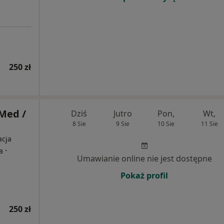
250 zł
Med /
Dziś
Jutro
Pon,
Wt,
8 Sie
9 Sie
10 Sie
11 Sie
acja
·
a
Umawianie online nie jest dostępne
Pokaż profil
250 zł