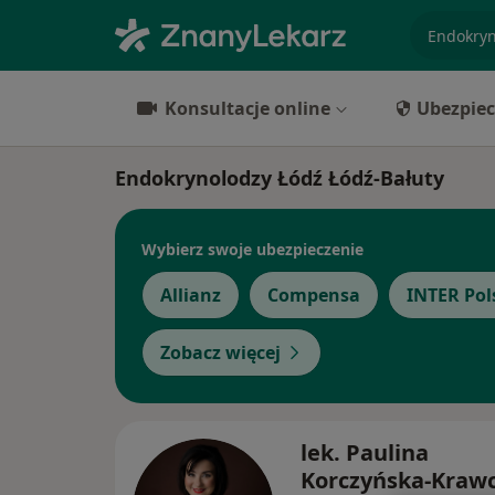
specjaliz
Konsultacje online
Ubezpiec
Endokrynolodzy Łódź Łódź-Bałuty
Wybierz swoje ubezpieczenie
Allianz
Compensa
INTER Pol
Zobacz więcej
lek. Paulina
Korczyńska-Kraw