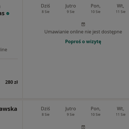
a
Dziś
Jutro
Pon,
Wt,
as
8 Sie
9 Sie
10 Sie
11 Sie
Umawianie online nie jest dostępne
Poproś o wizytę
ine
280 zł
ławska
Dziś
Jutro
Pon,
Wt,
8 Sie
9 Sie
10 Sie
11 Sie