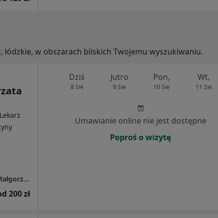
dź, łódzkie, w obszarach bliskich Twojemu wyszukiwaniu.
Dziś
Jutro
Pon,
Wt,
8 Sie
9 Sie
10 Sie
11 Sie
rzata
Lekarz
Umawianie online nie jest dostępne
cyny
Poproś o wizytę
One-Med Specjalistyczny Gabinet Lekarski Małgorzata Jędrzejczyk
od 200 zł