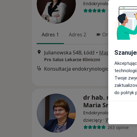
·
Więcej
Endokrynolog
176 opinii
Adres 1
Adres 2
Online
Szanuje
Julianowska 54B, Łódź
•
Mapa
Pro Salus Lekarze Kliniczni
Akceptując
Konsultacja endokrynologiczna
technologii
Twoje zwyc
zaktualizo
do polityk 
dr hab. n. med. J
Maria Smyczyńsk
Endokrynolog, Endokryno
·
Więcej
dziecięcy
263 opinie