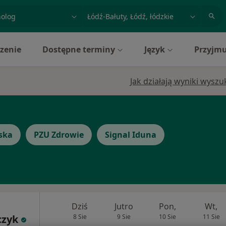
acja, badanie lub nazwisko
miasto lub dzielnica
zenie
Dostępne terminy
Język
Przyjmu
Jak działają wyniki wysz
ska
PZU Zdrowie
Signal Iduna
Dziś
Jutro
Pon,
Wt,
czyk
8 Sie
9 Sie
10 Sie
11 Sie