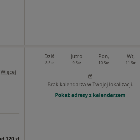
a
Dziś
Jutro
Pon,
Wt,
8 Sie
9 Sie
10 Sie
11 Sie
·
Więcej
Brak kalendarza w Twojej lokalizacji.
Pokaż adresy z kalendarzem
od 120 zł