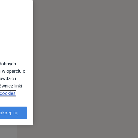
odobnych
i w oparciu o
awdzić i
wnież linki
 cookies
Śr,
Czw,
Pt,
12 Sie
13 Sie
14 Sie
akceptuj