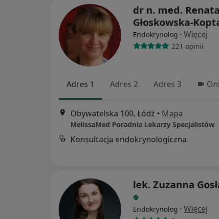
dr n. med. Renat
Głoskowska-Kopt
·
Więcej
Endokrynolog
221 opinii
Adres 1
Adres 2
Adres 3
Onl
Obywatelska 100, Łódź
•
Mapa
MelissaMed Poradnia Lekarzy Specjalistów
Konsultacja endokrynologiczna
lek. Zuzanna Gos
·
Więcej
Endokrynolog