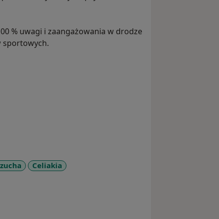
0 % uwagi i zaangażowania w drodze
w sportowych.
rzucha
Celiakia
seases