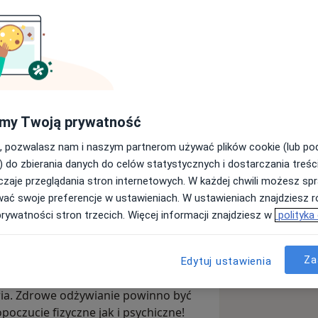
nym, Dietetykiem Sportowym oraz
 Swoją wiedzę zdobywałam w trakcie
nym w Katowicach oraz podczas
 praktyk pod okiem najlepszych
ównież członkiem Polskiego
my Twoją prywatność
pewność, że wszystko
leceniami Polskich Towarzystw
, pozwalasz nam i naszym partnerom używać plików cookie (lub p
 o skuteczną motywację do działania.
em do żywienia oraz spersonalizowanym
) do zbierania danych do celów statystycznych i dostarczania treśc
jąc ze mną współpracę nie musisz
zaje przeglądania stron internetowych. W każdej chwili możesz spr
kami czy jajecznicą w niedzielny
wać swoje preferencje w ustawieniach. W ustawieniach znajdziesz ró
e zmiany nawyków żywieniowych, a co
prywatności stron trzecich. Więcej informacji znajdziesz w
polityka
ek masy ciała, budowanie mięśni,
 wyników sportowych bez wyrzeczeń,
Za
roduktów, tak aby dostarczać
Edytuj ustawienia
a bycia na diecie.
dników mineralnych w zależności od
ia. Zdrowe odżywianie powinno być
oczucie fizyczne jak i psychiczne!