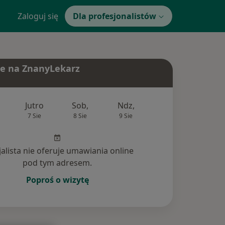
Zaloguj się
Dla profesjonalistów
e na ZnanyLekarz
Jutro
Sob,
Ndz,
Pon,
Wt,
7 Sie
8 Sie
9 Sie
10 Sie
11 Si
jalista nie oferuje umawiania online
pod tym adresem.
Poproś o wizytę