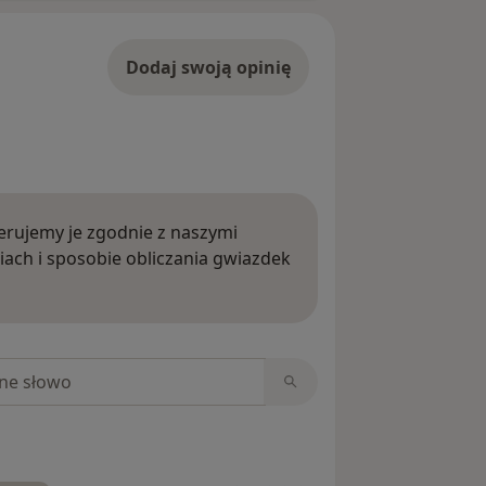
Dodaj swoją opinię
rujemy je zgodnie z naszymi
iach i sposobie obliczania gwiazdek
ięcej o opiniach
niach