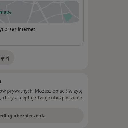
 mapę
wiera się w nowej karcie
t przez internet
ęcej
adresie
h
ntów prywatnych. Możesz opłacić wizytę
ę, który akceptuje Twoje ubezpieczenie.
według ubezpieczenia