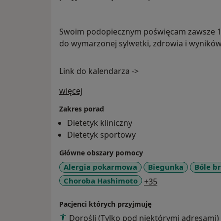
Swoim podopiecznym poświęcam zawsze 10
do wymarzonej sylwetki, zdrowia i wynikó
Link do kalendarza ->
O mnie
więcej
Zakres porad
Dietetyk kliniczny
Dietetyk sportowy
Główne obszary pomocy
Alergia pokarmowa
Biegunka
Bóle b
a11y_sr_more_di
Choroba Hashimoto
+35
Pacjenci których przyjmuję
Dorośli (Tylko pod niektórymi adresami)