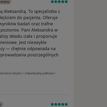
owany
 Aleksandrą. To specjalistka z
ejściem do pacjenta. Oferuje
wyników badań oraz trafne
 poziomie. Pani Aleksandra w
lizy składu ciała i proponuje
ieniowe. Jest niezwykle
acy — chętnie odpowiada na
 wprowadzania poszczególnych
pierwsza wizyta) + indywidualny jadłospis
•
y