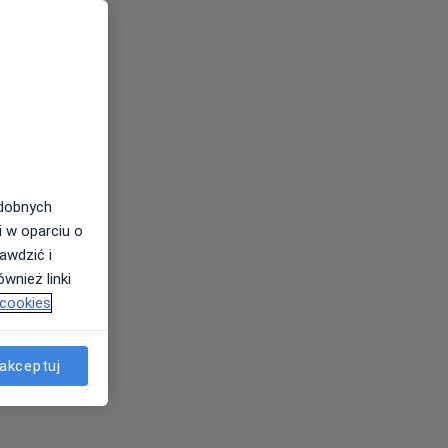
odobnych
i w oparciu o
awdzić i
wnież linki
 cookies
akceptuj