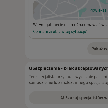
Powiększ
ot
Dostępność
W tym gabinecie nie można umawiać wizy
Co mam zrobić w tej sytuacji?
Pokaż wi
o 
Ubezpieczenia - brak akceptowanyc
Ten specjalista przyjmuje wyłącznie pacje
samodzielnie lub znaleźć innego specjalist
Szukaj specjalistów 