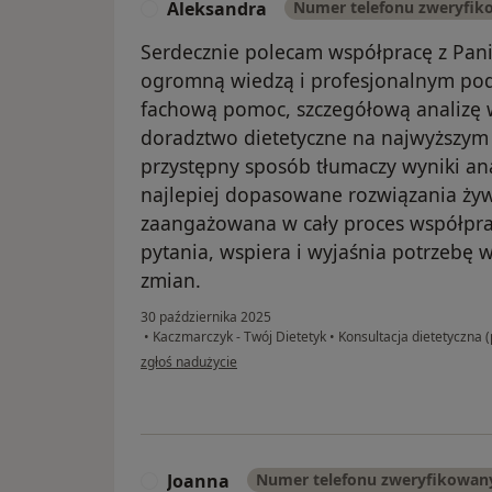
Aleksandra
Numer telefonu zweryfik
A
Serdecznie polecam współpracę z Panią
ogromną wiedzą i profesjonalnym pod
fachową pomoc, szczegółową analizę 
doradztwo dietetyczne na najwyższym
przystępny sposób tłumaczy wyniki ana
najlepiej dopasowane rozwiązania żyw
zaangażowana w cały proces współpr
pytania, wspiera i wyjaśnia potrzebę
zmian.
30 października 2025
•
Kaczmarczyk - Twój Dietetyk
•
Konsultacja dietetyczna (
w opinii użytkownika Aleksandra
zgłoś nadużycie
Joanna
Numer telefonu zweryfikowan
J