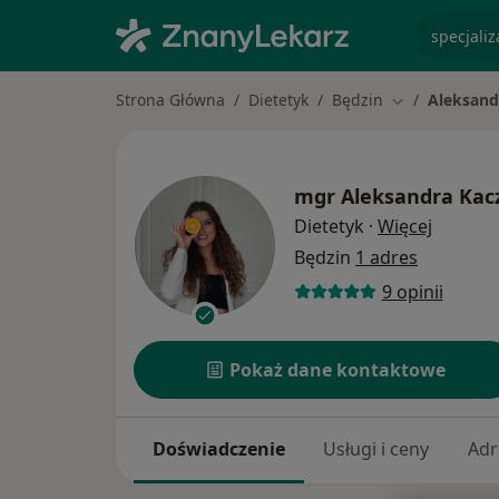
specjaliz
Strona Główna
Dietetyk
Będzin
Aleksand
Zmień miasto
mgr
Aleksandra Kac
O specja
Dietetyk
·
Więcej
Będzin
1 adres
9 opinii
Pokaż dane kontaktowe
Doświadczenie
Usługi i ceny
Adr