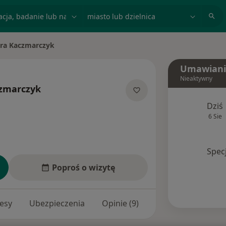
acja, badanie lub nazwisko
miasto lub dzielnica
ra Kaczmarczyk
Umawiani
Nieaktywny
zmarczyk
lizacjach
Dziś
6 Sie
Spec
Poproś o wizytę
esy
Ubezpieczenia
Opinie (9)