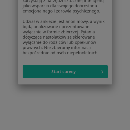
korzystają z narzędzi sztucznej inteligencji
206 opinii
jako wsparcia dla swojego dobrostanu
emocjonalnego i zdrowia psychicznego.
Konsultacja dietetyczna dzieci
300 zł
Udział w ankiecie jest anonimowy, a wyniki
Specjalista nie oferuje umawiania online pod tym adresem.
będą analizowane i prezentowane
wyłącznie w formie zbiorczej. Pytania
Poproś o wizytę
dotyczące nastolatków są skierowane
wyłącznie do rodziców lub opiekunów
prawnych. Nie zbieramy informacji
bezpośrednio od osób niepełnoletnich.
Start survey
Bezpieczne płatności
mgr Natalia Zadworna-Strzeszyna
·
Więcej
Dietetyk
63 opinie