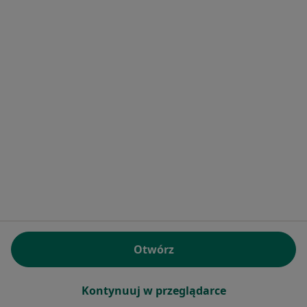
Specjalista nie oferuje umawiania online pod tym adresem.
Poproś o wizytę
Bezpieczne płatności
dr Karol Augustowski
·
Więcej
Dietetyk
Otwórz
355 opinii
Konsultacja dietetyczna
250 zł
Kontynuuj w przeglądarce
Specjalista nie oferuje umawiania online pod tym adresem.