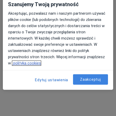
Kazimierza Pułaskiego 17, Zabrze
•
Mapa
Szanujemy Twoją prywatność
G-Home Centrum Psychologiczno-Medyczne
Akceptując, pozwalasz nam i naszym partnerom używać
Specjalista nie oferuje umawiania online pod tym adresem.
plików cookie (lub podobnych technologii) do zbierania
danych do celów statystycznych i dostarczania treści w
Poproś o wizytę
oparciu o Twoje zwyczaje przeglądania stron
internetowych. W każdej chwili możesz sprawdzić i
zaktualizować swoje preferencje w ustawieniach. W
ustawieniach znajdziesz również linki do polityk
prywatności stron trzecich. Więcej informacji znajdziesz
w
polityka cookies
Zaakceptuj
Edytuj ustawienia
mgr Angelika Frączek-Bochenek
·
Więcej
Dietetyk
40 opinii
Adres
Online