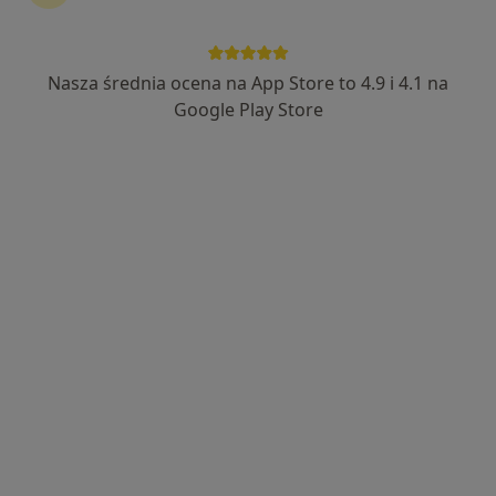
Nasza średnia ocena na App Store to 4.9 i 4.1 na
Bezpieczne płatności
Google Play Store
lek. Paula Nowocień
·
Więcej
Dietetyk, W trakcie specjalizacji (Endokrynolog)
39 opinii
Adres 1
Adres 2
Online
Ul. Wolności 299, Zabrze
•
Mapa
Śląski Ośrodek Onkologii Sanivitas
Specjalista nie oferuje umawiania online pod tym adresem.
Poproś o wizytę