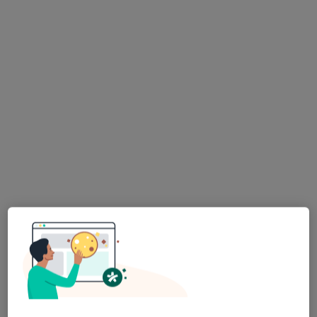
Konsultacja dietetyczna dzieci
200 zł
Specjalista nie oferuje umawiania online pod tym adresem.
Poproś o wizytę
mgr Natalia Zadworna-Strzeszyna
·
Więcej
Dietetyk
63 opinie
Adres
Online 1
Online 2