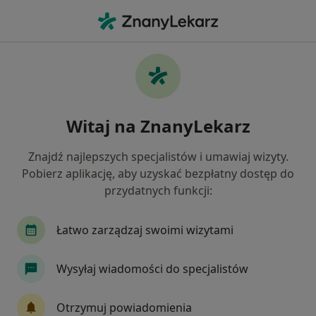
Me
Dietetyk • Zabrze, śląskie
Filtry
Ubezpieczenie
Mapa
Polecani dietetycy w Zabrzu
Witaj na ZnanyLekarz
Jak działają wyniki wyszukiwania
Znajdź najlepszych specjalistów i umawiaj wizyty.
Pobierz aplikację, aby uzyskać bezpłatny dostęp do
Wybierz swoje ubezpieczenie
przydatnych funkcji:
Enel-med
TU Zdrowie
Łatwo zarządzaj swoimi wizytami
Wysyłaj wiadomości do specjalistów
Otrzymuj powiadomienia