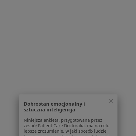
·
Więcej
Dietetyk
419 opinii
Konsultacja online
200 zł
Specjalista nie oferuje umawiania online pod tym adresem.
Poproś o wizytę
Dobrostan emocjonalny i
sztuczna inteligencja
Bezpieczne płatności
Niniejsza ankieta, przygotowana przez
mgr Natalia Klapińska
zespół Patient Care Doctoralia, ma na celu
lepsze zrozumienie, w jaki sposób ludzie
·
Więcej
Dietetyk