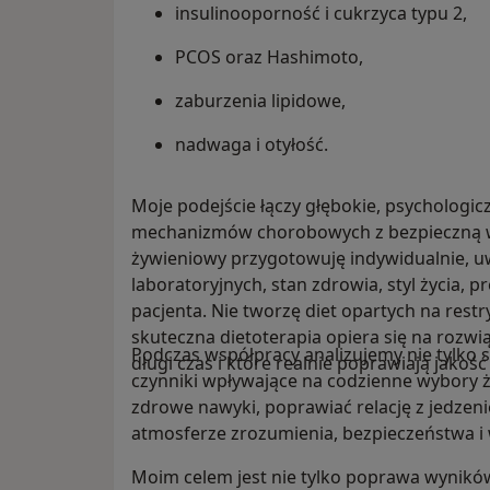
insulinooporność i cukrzyca typu 2,
PCOS oraz Hashimoto,
zaburzenia lipidowe,
nadwaga i otyłość.
Moje podejście łączy głębokie, psychologic
mechanizmów chorobowych z bezpieczną wi
żywieniowy przygotowuję indywidualnie, u
laboratoryjnych, stan zdrowia, styl życia, 
pacjenta. Nie tworzę diet opartych na restr
skuteczna dietoterapia opiera się na rozw
Podczas współpracy analizujemy nie tylko 
długi czas i które realnie poprawiają jakość 
czynniki wpływające na codzienne wybor
zdrowe nawyki, poprawiać relację z jedzen
atmosferze zrozumienia, bezpieczeństwa i
Moim celem jest nie tylko poprawa wyników