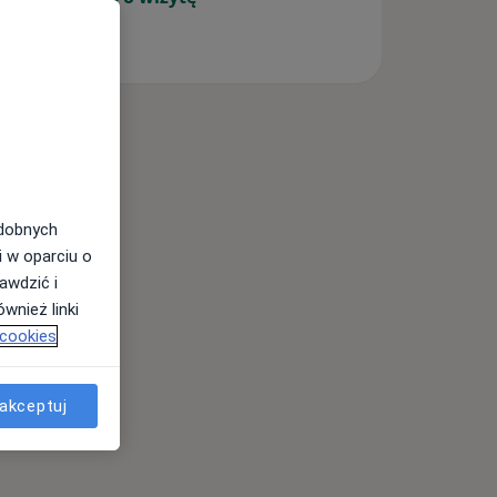
odobnych
i w oparciu o
awdzić i
wnież linki
 cookies
akceptuj