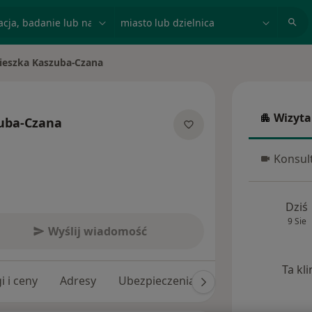
acja, badanie lub nazwisko
miasto lub dzielnica
ieszka Kaszuba-Czana
asto
Wizyta
uba-Czana
Wizyta w
lizacjach
Konsult
Konsulta
Dziś
9 Sie
Wyślij wiadomość
Ta kl
i i ceny
Adresy
Ubezpieczenia
Opinie (21)