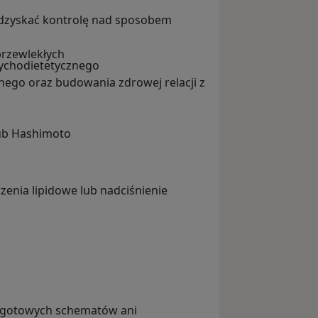
 odzyskać kontrolę nad sposobem
przewlekłych
ychodietetycznego
nego oraz budowania zdrowej relacji z
lub Hashimoto
enia lipidowe lub nadciśnienie
ryjnych
we
ję gotowych schematów ani