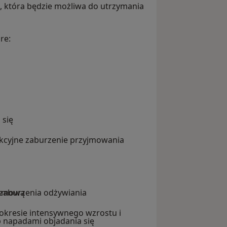
a, która będzie możliwa do utrzymania
re:
 się
ykcyjne zaburzenie przyjmowania
armową
e zaburzenia odżywiania
kresie intensywnego wzrostu i
b napadami objadania się