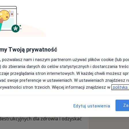
rzenia odżywiania | Insulinooporność |
odzieży i dorosłych
ś w błędnym kole diet? A może Ty lub
bulimią, które odbierają wolność i
my Twoją prywatność
e tylko samego jedzenia, ale przede
, pozwalasz nam i naszym partnerom używać plików cookie (lub p
emocji, stresu czy nawracających
) do zbierania danych do celów statystycznych i dostarczania treśc
zaje przeglądania stron internetowych. W każdej chwili możesz spr
e wszystkim na psychodietetyce oraz
wać swoje preferencje w ustawieniach. W ustawieniach znajdziesz ró
 zaburzeń odżywiania.
prywatności stron trzecich. Więcej informacji znajdziesz w
polityka
ywnym trzymaniu się rozpiski, ale na
łasnym ciałem i emocjami. Pomagam
Za
Edytuj ustawienia
 uwolnić się od destrukcyjnych
estrukcyjnych dla zdrowia i odzyskać