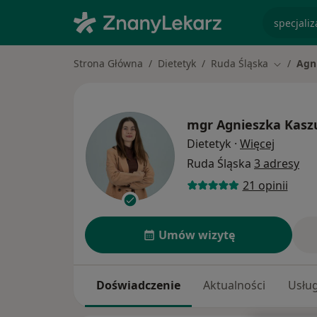
specjaliz
Strona Główna
Dietetyk
Ruda Śląska
Agn
Zmień mi
mgr
Agnieszka Kasz
O specja
Dietetyk
·
Więcej
Ruda Śląska
3 adresy
21 opinii
Umów wizytę
Doświadczenie
Aktualności
Usług