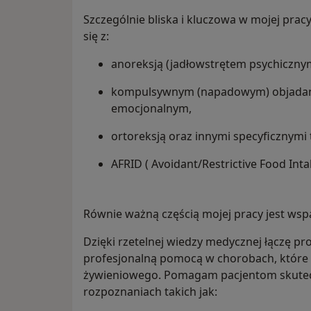
Szczególnie bliska i kluczowa w mojej pr
się z:
anoreksją (jadłowstrętem psychicznym)
kompulsywnym (napadowym) objadani
emocjonalnym,
ortoreksją oraz innymi specyficznymi t
AFRID ( Avoidant/Restrictive Food Int
Równie ważną częścią mojej pracy jest wspa
Dzięki rzetelnej wiedzy medycznej łączę pr
profesjonalną pomocą w chorobach, które
żywieniowego. Pomagam pacjentom skutecz
rozpoznaniach takich jak: