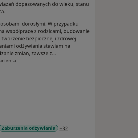
związań dopasowanych do wieku, stanu
ta.
 i osobami dorosłymi. W przypadku
a współpracę z rodzicami, budowanie
tworzenie bezpiecznej i zdrowej
rzeniami odżywiania stawiam na
zanie zmian, zawsze z
cjenta.
a11y_sr_more_diseases
Zaburzenia odżywiania
+32