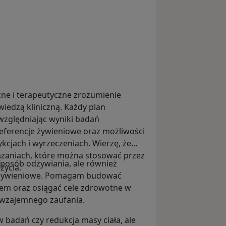
zne i terapeutyczne zrozumienie
edzą kliniczną. Każdy plan
względniając wyniki badań
preferencje żywieniowe oraz możliwości
ykcjach i wyrzeczeniach. Wierzę, że
iązaniach, które można stosować przez
sposób odżywiania, ale również
życia.
y żywieniowe. Pomagam budować
iem oraz osiągać cele zdrowotne w
 wzajemnego zaufania.
 badań czy redukcja masy ciała, ale