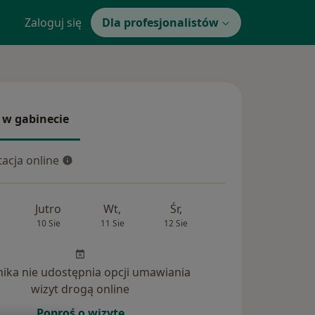
Zaloguj się
Dla profesjonalistów
 w gabinecie
 gabinecie
acja online
cja online
Jutro
Wt,
Śr,
Czw,
Pt,
10 Sie
11 Sie
12 Sie
13 Sie
14 Si
inika nie udostępnia opcji umawiania
wizyt drogą online
Poproś o wizytę