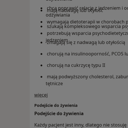
chcą poprawić relację z jedzeniem i
mają nadwagę lub otyłość
odżywiania
wymagają dietoterapii w chorobach 
szukają kompleksowego wsparcia ps
potrzebują wsparcia psychodietetycz
jedzeniem
zmagają się z nadwagą lub otyłością
chorują na insulinooporność, PCOS 
chorują na cukrzycę typu II
mają podwyższony cholesterol, zaburz
tętnicze
O mnie
więcej
chcą poprawić wyniki badań laborato
Podejście do żywienia
chcą zmienić swoje nawyki żywienio
Podejście do żywienia
zmagają się z efektem jo-jo
Każdy pacjent jest inny, dlatego nie stosu