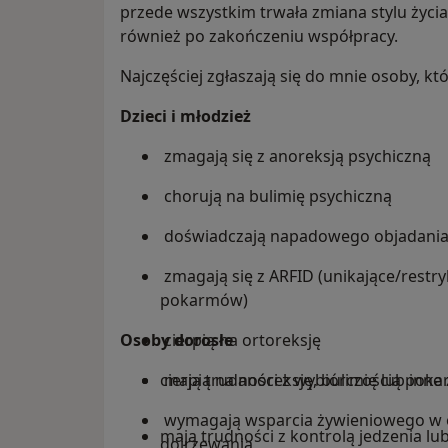
przede wszystkim trwała zmiana stylu życi
również po zakończeniu współpracy.
Najczęściej zgłaszają się do mnie osoby, któ
Dzieci i młodzież
zmagają się z anoreksją psychiczną
chorują na bulimię psychiczną
doświadczają napadowego objadania
zmagają się z ARFID (unikające/restr
pokarmów)
Osoby dorosłe
cierpią na ortoreksję
mają trudności z wybiórczością pok
cierpią na anoreksję, bulimię lub inn
wymagają wsparcia żywieniowego w o
mają trudności z kontrolą jedzenia lu
dojrzewania