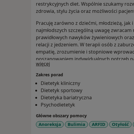
restrykcyjnych diet. Wspólnie szukamy ro
zdrowia, stylu życia oraz możliwości pacjen
Pracuję zarówno z dziećmi, młodzieżą, jak
najmłodszych szczególną uwagę zwracam n
prawidłowych nawyków żywieniowych oraz 
relacji z jedzeniem. W terapii osób z zabu
empatię, zrozumienie i stopniowe wprowad
poszanowaniem indywidualnych potrzeb pa
a11y_sr_treatment_approach
więcej
Zakres porad
Dietetyk kliniczny
Dietetyk sportowy
Dietetyka bariatryczna
Psychodietetyk
Główne obszary pomocy
Anoreksja
Bulimia
ARFID
Otyłość