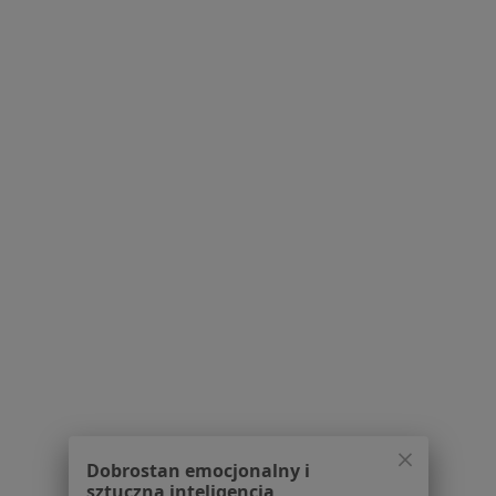
Powiązane wyszukiwania
Usługi w Zabrzu
Konsultacja dietetyczna (pierwsza wizyta) w
Zabrzu
Konsultacja dietetyczna (kolejna wizyta) w Zabrzu
Jadłospis 7-dniowy w Zabrzu
Jadłospis 14-dniowy w Zabrzu
Konsultacja internistyczna w Zabrzu
Więcej (15)
Więcej w kategorii: Usługi w Zabrzu
Popularne specjalizacje
Interniści w Zabrzu
Stomatolodzy w Zabrzu
Dobrostan emocjonalny i
sztuczna inteligencja