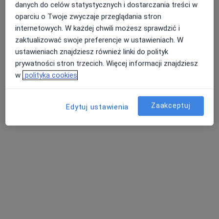
danych do celów statystycznych i dostarczania treści w
oparciu o Twoje zwyczaje przeglądania stron
internetowych. W każdej chwili możesz sprawdzić i
zaktualizować swoje preferencje w ustawieniach. W
ustawieniach znajdziesz również linki do polityk
prywatności stron trzecich. Więcej informacji znajdziesz
w
polityka cookies
mgr Agnieszka Kaszuba-Czana
·
Więcej
Dietetyk
Zaakceptuj
Edytuj ustawienia
21 opinii
Zwrotnicza 11G, Zabrze
•
Mapa
Centrum Medycyny Sportowej - CMS
Konsultacja dietetyczna
250 zł
Specjalista nie oferuje umawiania online pod tym adresem.
Poproś o wizytę