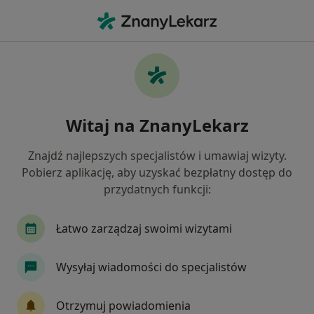
Me
Konsultacja Dietetyczna • Zabrze, śląskie
Filtry
• 1
Ubezpieczenie
Map
Konsultacja dietetyczna specjaliści w Zabrzu
Witaj na ZnanyLekarz
Jak działają wyniki wyszukiwania
Znajdź najlepszych specjalistów i umawiaj wizyty.
Pobierz aplikację, aby uzyskać bezpłatny dostęp do
Jakiego specjalisty szukasz?
przydatnych funkcji:
Dietetyk
Chirurg
Kardiolog
Anestezj
Łatwo zarządzaj swoimi wizytami
Wysyłaj wiadomości do specjalistów
Otrzymuj powiadomienia