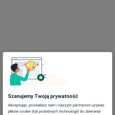
mgr Anna Kołdon
·
Więcej
Dietetyk
51 opinii
Adres 1
Adres 2
Zwrotnicza 11G, Zabrze
•
Mapa
Centrum Medycyny Sportowej - CMS
Konsultacja dietetyczna
150 zł
Specjalista nie oferuje umawiania online pod tym adresem.
Szanujemy Twoją prywatność
Poproś o wizytę
Akceptując, pozwalasz nam i naszym partnerom używać
plików cookie (lub podobnych technologii) do zbierania