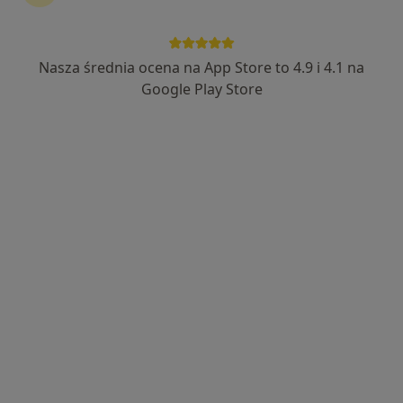
Nasza średnia ocena na App Store to 4.9 i 4.1 na
mgr Barbara Sitkiewicz
Google Play Store
·
Więcej
Dietetyk
14 opinii
Adres
Online
plac Krakowski 10, Zabrze
•
Mapa
NZOZ Almed Alina Gwóźdź
Konsultacja dietetyczna
Brak ceny
Specjalista nie oferuje umawiania online pod tym adresem.
Poproś o wizytę