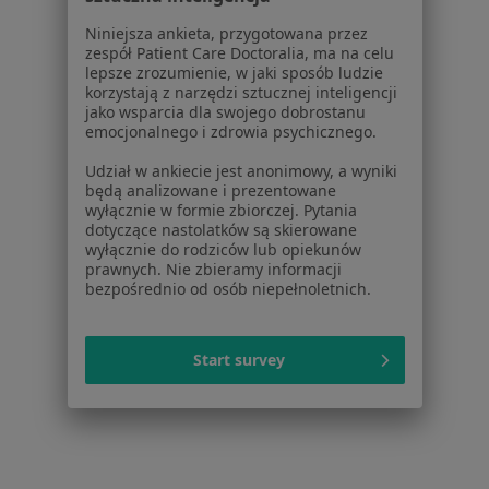
Pediatrzy w Zabrzu
Niniejsza ankieta, przygotowana przez
Kardiolodzy w Zabrzu
zespół Patient Care Doctoralia, ma na celu
lepsze zrozumienie, w jaki sposób ludzie
Chirurdzy w Zabrzu
korzystają z narzędzi sztucznej inteligencji
jako wsparcia dla swojego dobrostanu
Więcej (15)
emocjonalnego i zdrowia psychicznego.
Więcej w kategorii: Popularne specjalizacje
Udział w ankiecie jest anonimowy, a wyniki
będą analizowane i prezentowane
wyłącznie w formie zbiorczej. Pytania
Strona Główna
Usługi I Zabiegi
dotyczące nastolatków są skierowane
wyłącznie do rodziców lub opiekunów
Konsultacja Dietetyczna
Zabrze
Zmień miasto
Zmień miasto
prawnych. Nie zbieramy informacji
bezpośrednio od osób niepełnoletnich.
Start survey
Serwis
Regulamin
Polityka prywatności pacjentów