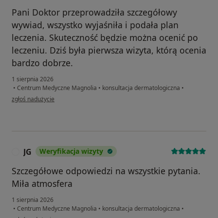
Pani Doktor przeprowadziła szczegółowy
wywiad, wszystko wyjaśniła i podała plan
leczenia. Skuteczność będzie można ocenić po
leczeniu. Dziś była pierwsza wizyta, którą ocenia
bardzo dobrze.
1 sierpnia 2026
•
Centrum Medyczne Magnolia
•
konsultacja dermatologiczna
•
w opinii użytkownika Katarzyna
zgłoś nadużycie
JG
Weryfikacja wizyty
J
Szczegółowe odpowiedzi na wszystkie pytania.
Miła atmosfera
1 sierpnia 2026
•
Centrum Medyczne Magnolia
•
konsultacja dermatologiczna
•
w opinii użytkownika JG