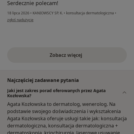
Serdecznie polecam!
18 lipca 2026
•
KANIOWSCY SP. K.
•
konsultacja dermatologiczna
•
w opinii użytkownika Basia
zgłoś nadużycie
Zobacz więcej
opinie powyżej
Najczęściej zadawane pytania
Jaki jest zakres porad oferowanych przez Agata
Kozłowska?
Agata Kozłowska to dermatolog, wenerolog. Na
podstawie swojego doświadczenia i wykształcenia
Agata Kozłowska oferuje usługi takie jak: konsultacja
dermatologiczna, konsultacja dermatologiczna +
dermatoskopia, kriochirurgia, laserowe usuwanie