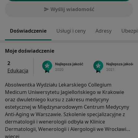
Wyślij wiadomość
Doświadczenie
Usługi i ceny
Adresy
Ubezpi
Moje doświadczenie
2
Edukacja
Absolwentka Wydziału Lekarskiego Collegium
Medicum Uniwersytetu Jagiellońskiego w Krakowie
oraz dwuletniego kursu z zakresu medycyny
estetycznej w Międzynarodowym Centrum Medycyny
Anti-Aging w Warszawie. Szkolenie specjalizacyjne z
dermatologii i wenerologii odbyła w Klinice
Dermatologii, Wenerologii i Alergologii we Wrocławiu.
O mnie
Zrealizowała liczne kursy i szkolenia m.in. z zakresu
więcej