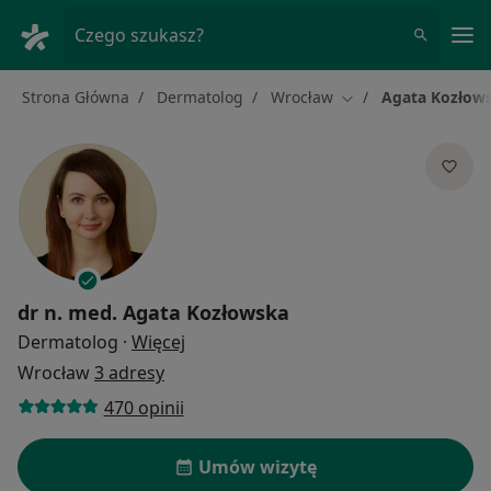
Me
Czego szukasz?
Strona Główna
Dermatolog
Wrocław
Agata Kozłow
Zmień miasto
dr n. med.
Agata Kozłowska
O specjalizacjach
Dermatolog
·
Więcej
Wrocław
3 adresy
470 opinii
Umów wizytę