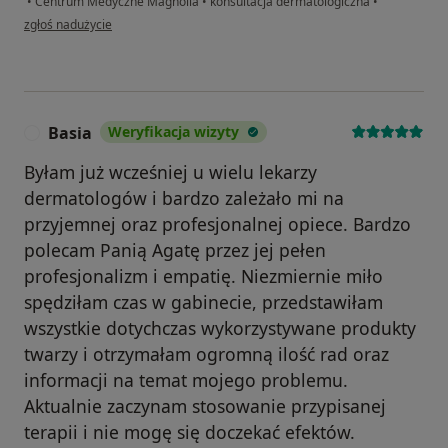
•
Centrum Medyczne Magnolia
•
konsultacja dermatologiczna
•
w opinii użytkownika Lidia
zgłoś nadużycie
Basia
Weryfikacja wizyty
B
Byłam już wcześniej u wielu lekarzy
dermatologów i bardzo zależało mi na
przyjemnej oraz profesjonalnej opiece. Bardzo
polecam Panią Agatę przez jej pełen
profesjonalizm i empatię. Niezmiernie miło
spędziłam czas w gabinecie, przedstawiłam
wszystkie dotychczas wykorzystywane produkty
twarzy i otrzymałam ogromną ilość rad oraz
informacji na temat mojego problemu.
Aktualnie zaczynam stosowanie przypisanej
terapii i nie mogę się doczekać efektów.