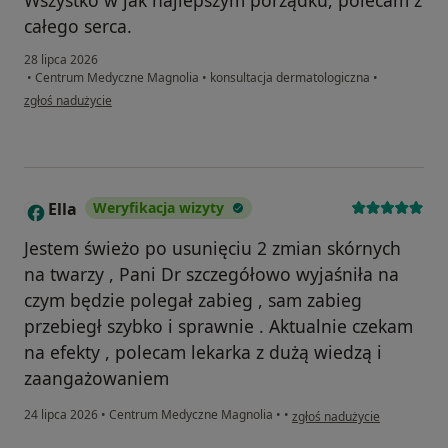
Wszystko w jak najlepszym porządku, polecam z
całego serca.
28 lipca 2026
•
Centrum Medyczne Magnolia
•
konsultacja dermatologiczna
•
w opinii użytkownika Agnieszka
zgłoś nadużycie
Ella
Weryfikacja wizyty
E
Jestem świeżo po usunięciu 2 zmian skórnych
na twarzy , Pani Dr szczegółowo wyjaśniła na
czym będzie polegał zabieg , sam zabieg
przebiegł szybko i sprawnie . Aktualnie czekam
na efekty , polecam lekarka z dużą wiedzą i
zaangażowaniem
w opinii użytkownika Ella
24 lipca 2026
•
Centrum Medyczne Magnolia
•
•
zgłoś nadużycie