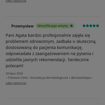
zgłoś nadużycie
Przemysław
Weryfikacja wizyty
P
Pani Agata bardzo profesjonalnie zajęła się
problemem zdrowotnym, zadbała o skuteczną,
dostosowaną do pacjenta komunikację,
odpowiadała z zaangażowaniem na pytania i
udzieliła jasnych rekomendacji. Serdecznie
polecam!
29 lipca 2026
•
Premium Clinic
•
konsultacja dermatologiczna + dermatoskopia
•
w opinii użytkownika Przemysław
zgłoś nadużycie