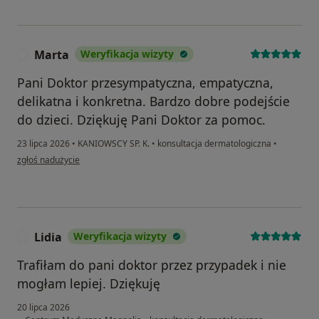
Marta
Weryfikacja wizyty
M
Pani Doktor przesympatyczna, empatyczna,
delikatna i konkretna. Bardzo dobre podejście
do dzieci. Dziękuję Pani Doktor za pomoc.
23 lipca 2026
•
KANIOWSCY SP. K.
•
konsultacja dermatologiczna
•
w opinii użytkownika Marta
zgłoś nadużycie
Lidia
Weryfikacja wizyty
L
Trafiłam do pani doktor przez przypadek i nie
mogłam lepiej. Dziękuję
20 lipca 2026