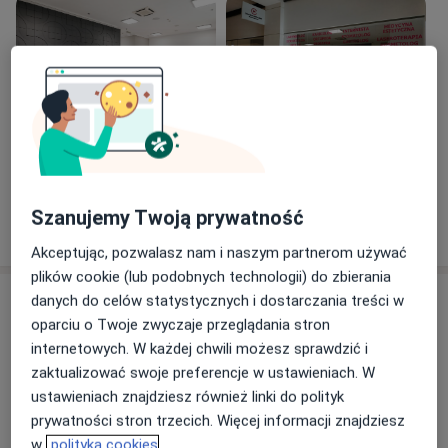
Zobacz galerię (3)
Szanujemy Twoją prywatność
Pokaż więcej
o doświadczeniu
Akceptując, pozwalasz nam i naszym partnerom używać
plików cookie (lub podobnych technologii) do zbierania
Usługi i ceny
danych do celów statystycznych i dostarczania treści w
oparciu o Twoje zwyczaje przeglądania stron
Konsultacja dermatologiczna
internetowych. W każdej chwili możesz sprawdzić i
Umów wizytę
Od 270 zł
Szczegóły
zaktualizować swoje preferencje w ustawieniach. W
ustawieniach znajdziesz również linki do polityk
prywatności stron trzecich. Więcej informacji znajdziesz
Laseroterapia zmarszczek
Umów wizytę
w
polityka cookies