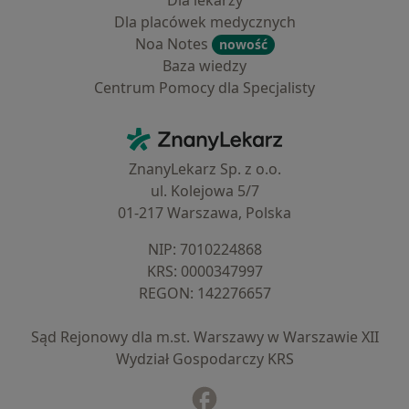
Dla lekarzy
Dla placówek medycznych
Noa Notes
nowość
Baza wiedzy
Centrum Pomocy dla Specjalisty
Kontakt
ZnanyLekarz - Strona główna
ZnanyLekarz Sp. z o.o.
ul. Kolejowa 5/7
01-217 Warszawa, Polska
NIP: ⁠7010224868
KRS: ⁠0000347997
REGON: ⁠142276657
Sąd Rejonowy dla m.st. Warszawy w Warszawie XII
Wydział Gospodarczy KRS
Facebook
otwiera się w nowej karcie