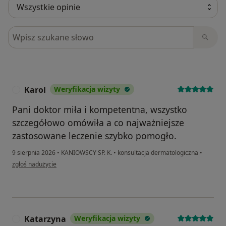
Szukaj w opiniach
Karol
Weryfikacja wizyty
K
Pani doktor miła i kompetentna, wszystko
szczegółowo omówiła a co najważniejsze
zastosowane leczenie szybko pomogło.
9 sierpnia 2026
•
KANIOWSCY SP. K.
•
konsultacja dermatologiczna
•
w opinii użytkownika Karol
zgłoś nadużycie
Katarzyna
Weryfikacja wizyty
K