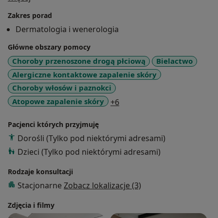
dermatoskopii, trichoskopii, kriochirurgii, technik
Zakres porad
elektrochirurgicznych, dermatochirurgii, laseroterapii i
Dermatologia i wenerologia
zastosowania osocza bogatopłytkowego w medycynie
estetycznej. Regularnie uczestniczy w konferencjach
Główne obszary pomocy
związanych z tematyką swojej specjalizacji. Członek
Choroby przenoszone drogą płciową
Bielactwo
Polskiego Towarzystwa Dermatologicznego (PTD) oraz
Alergiczne kontaktowe zapalenie skóry
International Dermoscopy Society (IDS). Zajmuje się
Choroby włosów i paznokci
leczeniem chorób skóry i przenoszonych drogą
a11y_sr_more_diseases
Atopowe zapalenie skóry
+6
płciową, diagnostyką dermatoskopową znamion
skórnych, wykonuje zabiegi z zakresu kriochirurgii,
Pacjenci których przyjmuję
elektrokoagulacji i laseroterapii.
Dorośli (Tylko pod niektórymi adresami)
Dzieci (Tylko pod niektórymi adresami)
Rodzaje konsultacji
Stacjonarne
Zobacz lokalizacje (3)
Zdjęcia i filmy