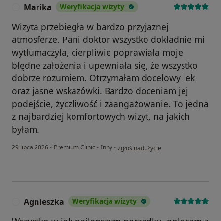
Marika
Weryfikacja wizyty
M
Wizyta przebiegła w bardzo przyjaznej
atmosferze. Pani doktor wszystko dokładnie mi
wytłumaczyła, cierpliwie poprawiała moje
błędne założenia i upewniała się, że wszystko
dobrze rozumiem. Otrzymałam docelowy lek
oraz jasne wskazówki. Bardzo doceniam jej
podejście, życzliwość i zaangażowanie. To jedna
z najbardziej komfortowych wizyt, na jakich
byłam.
w opinii użytkownika Marika
29 lipca 2026
•
Premium Clinic
•
Inny
•
zgłoś nadużycie
Agnieszka
Weryfikacja wizyty
A