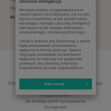
sztuczna inteligencja
Choroby skóry w Wrocławiu
Niniejsza ankieta, przygotowana przez
zespół Patient Care Doctoralia, ma na celu
Więcej (15)
lepsze zrozumienie, w jaki sposób ludzie
Więcej w kategorii: Najczęście leczone chorob
korzystają z narzędzi sztucznej inteligencji
jako wsparcia dla swojego dobrostanu
emocjonalnego i zdrowia psychicznego.
Udział w ankiecie jest anonimowy, a wyniki
będą analizowane i prezentowane
wyłącznie w formie zbiorczej. Pytania
dotyczące nastolatków są skierowane
Serwis
wyłącznie do rodziców lub opiekunów
prawnych. Nie zbieramy informacji
Regulamin
bezpośrednio od osób niepełnoletnich.
Polityka prywatności pacjentów
Polityka prywatności profesjonalistów
Polityka prywatności dla profesjonalistów, których
Start survey
dane pozyskaliśmy samodzielnie
Polityka cookies
Jak działają wyniki wyszukiwania
Dostępność