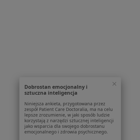
O nas
Praca
Rekrutujemy!
Partnerzy
Centrum prasowe
Kontakt
Dla pacjentów
Lekarze
Placówki medyczne
Pytania i odpowiedzi
Usługi i zabiegi
Choroby
Dobrostan emocjonalny i
sztuczna inteligencja
Pomoc
Aplikacje mobilne
Niniejsza ankieta, przygotowana przez
Blog dla pacjentów
zespół Patient Care Doctoralia, ma na celu
lepsze zrozumienie, w jaki sposób ludzie
korzystają z narzędzi sztucznej inteligencji
Dla profesjonalistów
jako wsparcia dla swojego dobrostanu
emocjonalnego i zdrowia psychicznego.
Cennik