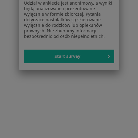
Dla lekarzy
Udział w ankiecie jest anonimowy, a wyniki
Dla placówek medycznych
będą analizowane i prezentowane
wyłącznie w formie zbiorczej. Pytania
Noa Notes
nowość
dotyczące nastolatków są skierowane
Baza wiedzy
wyłącznie do rodziców lub opiekunów
Centrum Pomocy dla Specjalisty
prawnych. Nie zbieramy informacji
bezpośrednio od osób niepełnoletnich.
Kontakt
ZnanyLekarz - Strona główna
Start survey
ZnanyLekarz Sp. z o.o.
ul. Kolejowa 5/7
01-217 Warszawa, Polska
NIP: ⁠7010224868
KRS: ⁠0000347997
REGON: ⁠142276657
Sąd Rejonowy dla m.st. Warszawy w Warszawie XII
Wydział Gospodarczy KRS
Facebook
otwiera się w nowej karcie