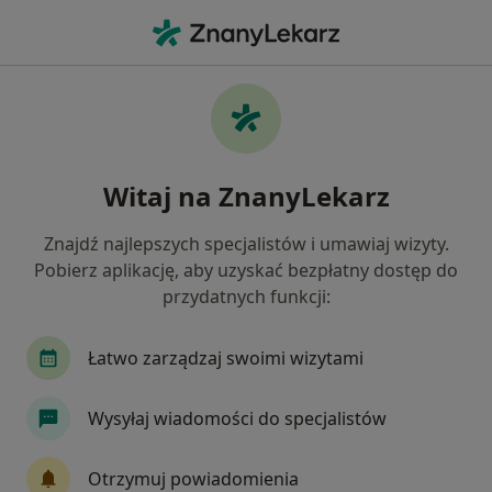
Me
Dermatolog • Wrocław, dolnośląskie
Filtry
• 1
Mapa
20 polecanych dermatologów w Wrocławiu z
Witaj na ZnanyLekarz
Compensa
Jak działają wyniki wyszukiwania
Znajdź najlepszych specjalistów i umawiaj wizyty.
Pobierz aplikację, aby uzyskać bezpłatny dostęp do
Dostępne konsultacje online
przydatnych funkcji:
Specjaliści w Twojej okolicy nie mają dostępności dla
Łatwo zarządzaj swoimi wizytami
wizyt stacjonarnych. Sprawdź konsultacje online.
Wysyłaj wiadomości do specjalistów
Otrzymuj powiadomienia