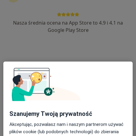
Nasza średnia ocena na App Store to 4.9 i 4.1 na
lek. Monika Wasilewska
Google Play Store
·
Więcej
Dermatolog, Wenerolog
98 opinii
Akceptuje Compensa
Konsultacja dermatologa - telemedycyna
od 250 zł
Specjalista nie oferuje umawiania online pod tym adresem.
Poproś o wizytę
Szanujemy Twoją prywatność
Akceptując, pozwalasz nam i naszym partnerom używać
plików cookie (lub podobnych technologii) do zbierania