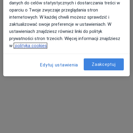
danych do celów statystycznych i dostarczania treści w
oparciu o Twoje zwyczaje przeglądania stron
prof. dr hab. n. med. Anna Baran
internetowych. W każdej chwili możesz sprawdzić i
zaktualizować swoje preferencje w ustawieniach. W
·
Więcej
Dermatolog
ustawieniach znajdziesz również linki do polityk
506 opinii
prywatności stron trzecich. Więcej informacji znajdziesz
Akceptuje Compensa
w
polityka cookies
Konsultacja dermatologiczna
220 zł
Specjalista nie oferuje umawiania online pod tym adresem.
Zaakceptuj
Edytuj ustawienia
Poproś o wizytę