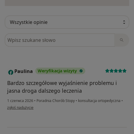
Szukaj w opiniach
Paulina
Weryfikacja wizyty
P
Bardzo szczegółowe wyjaśnienie problemu i
jasna droga dalszego leczenia
1 czerwca 2026
•
Poradnia Chorób Stopy
•
konsultacja ortopedyczna
•
w opinii użytkownika Paulina
zgłoś nadużycie