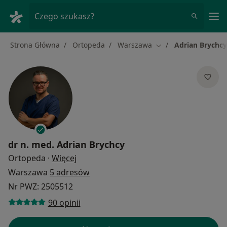
Me
Czego szukasz?
Strona Główna
Ortopeda
Warszawa
Adrian Brychcy
Zmień miasto
dr n. med.
Adrian Brychcy
O specjalizacjach
Ortopeda
·
Więcej
Warszawa
5 adresów
Nr PWZ: 2505512
90 opinii