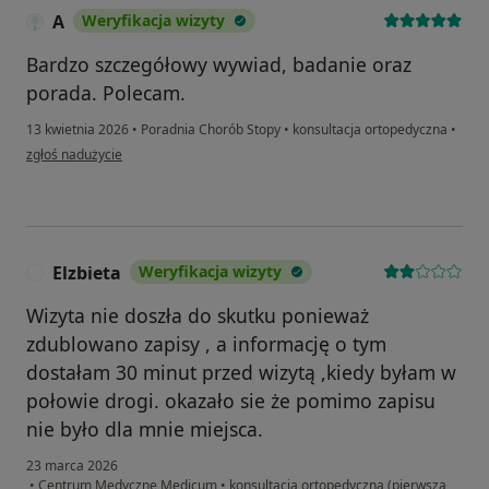
A
Weryfikacja wizyty
Bardzo szczegółowy wywiad, badanie oraz
porada. Polecam.
13 kwietnia 2026
•
Poradnia Chorób Stopy
•
konsultacja ortopedyczna
•
w opinii użytkownika A
zgłoś nadużycie
Elzbieta
Weryfikacja wizyty
E
Wizyta nie doszła do skutku ponieważ
zdublowano zapisy , a informację o tym
dostałam 30 minut przed wizytą ,kiedy byłam w
połowie drogi. okazało sie że pomimo zapisu
nie było dla mnie miejsca.
23 marca 2026
•
Centrum Medyczne Medicum
•
konsultacja ortopedyczna (pierwsza