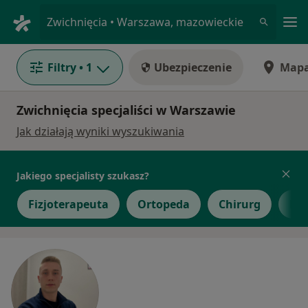
Me
Zwichnięcia • Warszawa, mazowieckie
Filtry
• 1
Ubezpieczenie
Map
Zwichnięcia specjaliści w Warszawie
Jak działają wyniki wyszukiwania
Jakiego specjalisty szukasz?
Fizjoterapeuta
Ortopeda
Chirurg
Kar