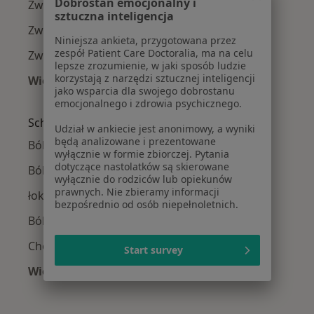
Dobrostan emocjonalny i
Zwichnięcia w Konstancinie-Jeziornie
sztuczna inteligencja
Zwichnięcia w Piasecznie
Niniejsza ankieta, przygotowana przez
zespół Patient Care Doctoralia, ma na celu
Zwichnięcia w Legionowie
lepsze zrozumienie, w jaki sposób ludzie
korzystają z narzędzi sztucznej inteligencji
Więcej (13)
jako wsparcia dla swojego dobrostanu
Więcej w kategorii: W pobliżu Warszawy
emocjonalnego i zdrowia psychicznego.
Schorzenia w Warszawie
Udział w ankiecie jest anonimowy, a wyniki
będą analizowane i prezentowane
Ból kolana w Warszawie
wyłącznie w formie zbiorczej. Pytania
dotyczące nastolatków są skierowane
Ból biodra w Warszawie
wyłącznie do rodziców lub opiekunów
prawnych. Nie zbieramy informacji
łokieć tenisisty w Warszawie
bezpośrednio od osób niepełnoletnich.
Ból barku w Warszawie
Choroby zwyrodnieniowe w Warszawie
Start survey
Więcej (15)
Więcej w kategorii: Schorzenia w Warszawie