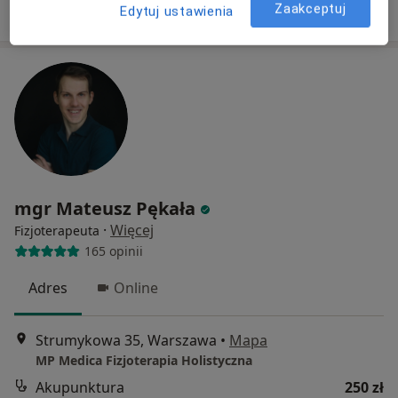
Poproś o wizytę
Zaakceptuj
Edytuj ustawienia
mgr Mateusz Pękała
·
Więcej
Fizjoterapeuta
165 opinii
Adres
Online
Strumykowa 35, Warszawa
•
Mapa
MP Medica Fizjoterapia Holistyczna
Akupunktura
250 zł