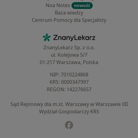
Noa Notes
nowość
Baza wiedzy
Centrum Pomocy dla Specjalisty
Kontakt
ZnanyLekarz - Strona główna
ZnanyLekarz Sp. z o.o.
ul. Kolejowa 5/7
01-217 Warszawa, Polska
NIP: ⁠7010224868
KRS: ⁠0000347997
REGON: ⁠142276657
Sąd Rejonowy dla m.st. Warszawy w Warszawie XII
Wydział Gospodarczy KRS
Facebook
otwiera się w nowej karcie