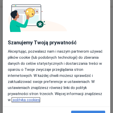
Szanujemy Twoją prywatność
Akceptując, pozwalasz nam i naszym partnerom używać
Bezpieczne płatności
plików cookie (lub podobnych technologii) do zbierania
mgr Jan Różyło
danych do celów statystycznych i dostarczania treści w
·
Więcej
Fizjoterapeuta
oparciu o Twoje zwyczaje przeglądania stron
27 opinii
internetowych. W każdej chwili możesz sprawdzić i
Józefa Siemieńskiego 3, Warszawa
•
Mapa
zaktualizować swoje preferencje w ustawieniach. W
CARELIFE CLINIC
ustawieniach znajdziesz również linki do polityk
prywatności stron trzecich. Więcej informacji znajdziesz
Konsultacja fizjoterapeutyczna
220 zł
w
polityka cookies
Specjalista nie oferuje umawiania online pod tym adresem.