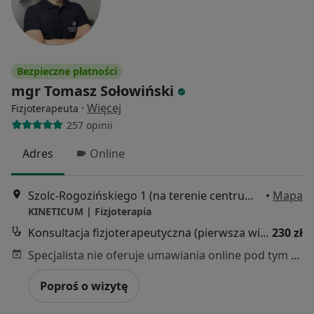
Bezpieczne płatności
mgr Tomasz Sołowiński
·
Więcej
Fizjoterapeuta
257 opinii
Adres
Online
Szolc-Rogozińskiego 1 (na terenie centrum treningowego Body Support), Warszawa
•
Mapa
KINETICUM | Fizjoterapia
Konsultacja fizjoterapeutyczna (pierwsza wizyta)
230 zł
Specjalista nie oferuje umawiania online pod tym adresem.
Poproś o wizytę