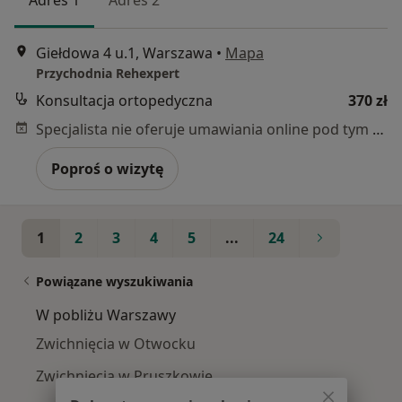
Giełdowa 4 u.1, Warszawa
•
Mapa
Przychodnia Rehexpert
Konsultacja ortopedyczna
370 zł
Specjalista nie oferuje umawiania online pod tym adresem.
Poproś o wizytę
1
2
3
4
5
...
24
Powiązane wyszukiwania
W pobliżu Warszawy
Zwichnięcia w Otwocku
Zwichnięcia w Pruszkowie