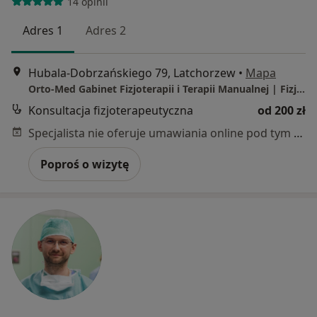
14 opinii
Adres 1
Adres 2
Hubala-Dobrzańskiego 79, Latchorzew
•
Mapa
Orto-Med Gabinet Fizjoterapii i Terapii Manualnej | Fizjoterapia Dzieci i Noworodków | Fizjoterapia Dorosłych| Leczenie bólu | Osteopatia |
Konsultacja fizjoterapeutyczna
od 200 zł
Specjalista nie oferuje umawiania online pod tym adresem.
Poproś o wizytę