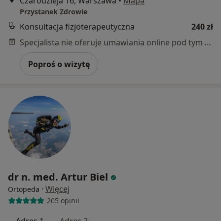
Czarodzieja 16, Warszawa
•
Mapa
Przystanek Zdrowie
Konsultacja fizjoterapeutyczna
240 zł
Specjalista nie oferuje umawiania online pod tym adresem.
Poproś o wizytę
dr n. med. Artur Biel
·
Więcej
Ortopeda
205 opinii
Adres 1
Adres 2