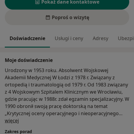
Pokaż dane kontaktowe
Poproś o wizytę
Doświadczenie
Usługi i ceny
Adresy
Ubezpi
Moje doświadczenie
Urodzony w 1953 roku. Absolwent Wojskowej
Akademii Medycznej W Łodzi z 1978 r. Związany z
ortopedią i traumatologią od 1979 r. Od 1983 związany
z 4 Wojskowym Szpitalem Klinicznym we Wrocławiu,
gdzie pracując w 1988r. zdał egzamin specjalizacyjny. W
1990 obronił swoją pracę doktorską na temat
„Krytycznej oceny operacyjnego i nieoperacyjnego
O mnie
leczenia złamań kości goleni”. W latach 1992-2013 był
więcej
ordynatorem i kierownikiem Kliniki Ortopedii i
Zakres porad