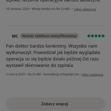
w opinii użytkownika Konto
20 sierpnia 2020
•
Klinika medyczna Na Grobli
•
•
zgłoś nadużycie
MC
Numer telefonu zweryfikowany
M
Pan doktor bardzo konkretny. Wszystko nam
wytłumaczył. Powiedział jak będzie wyglądała
operacja co się będzie działo później.Od razu
wystawił skierowanie do szpitala
w opinii użytkownika
3 marca 2020
•
Na Grobli
•
konsultacja ortopedyczna
•
zgłoś nadużycie
Zobacz więcej
opinie powyżej