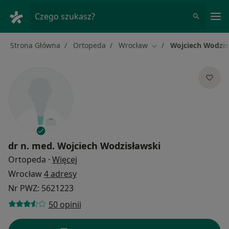
Me
Czego szukasz?
Strona Główna
Ortopeda
Wrocław
Wojciech Wodzis
Zmień miasto
dr n. med.
Wojciech Wodzisławski
O specjalizacjach
Ortopeda
·
Więcej
Wrocław
4 adresy
Nr PWZ: 5621223
50 opinii