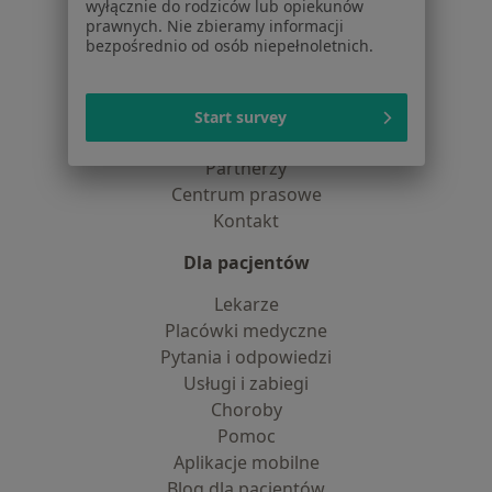
wyłącznie do rodziców lub opiekunów
dane pozyskaliśmy samodzielnie
prawnych. Nie zbieramy informacji
Polityka cookies
bezpośrednio od osób niepełnoletnich.
Jak działają wyniki wyszukiwania
Dostępność
O nas
Start survey
Praca
Rekrutujemy!
Partnerzy
Centrum prasowe
Kontakt
Dla pacjentów
Lekarze
Placówki medyczne
Pytania i odpowiedzi
Usługi i zabiegi
Choroby
Pomoc
Aplikacje mobilne
Blog dla pacjentów