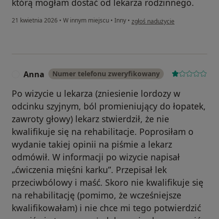
którą mogłam dostać od lekarza rodzinnego.
w opinii użytkownika Natalia
21 kwietnia 2026
•
W innym miejscu
•
Inny
•
zgłoś nadużycie
Anna
Numer telefonu zweryfikowany
A
Po wizycie u lekarza (zniesienie lordozy w
odcinku szyjnym, ból promieniujący do łopatek,
zawroty głowy) lekarz stwierdził, że nie
kwalifikuje się na rehabilitacje. Poprosiłam o
wydanie takiej opinii na piśmie a lekarz
odmówił. W informacji po wizycie napisał
„ćwiczenia mięśni karku”. Przepisał lek
przeciwbólowy i maść. Skoro nie kwalifikuje się
na rehabilitację (pomimo, że wcześniejsze
kwalifikowałam) i nie chce mi tego potwierdzić