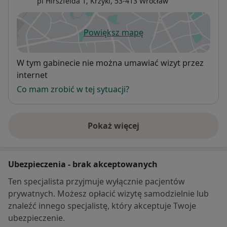
pl Hirszfelda 1,
Krzyki
, 53-413
Wrocław
Powiększ mapę
otwiera się w nowej karcie
Dostępność
W tym gabinecie nie można umawiać wizyt przez
internet
Co mam zrobić w tej sytuacji?
Pokaż więcej
o adresie
Ubezpieczenia - brak akceptowanych
Ten specjalista przyjmuje wyłącznie pacjentów
prywatnych. Możesz opłacić wizytę samodzielnie lub
znaleźć innego specjalistę, który akceptuje Twoje
ubezpieczenie.