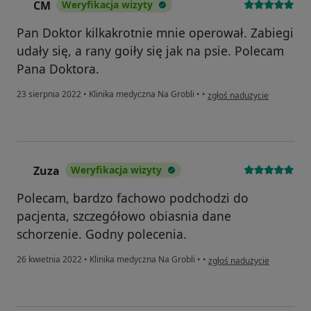
CM
Weryfikacja wizyty
C
Pan Doktor kilkakrotnie mnie operował. Zabiegi
udały się, a rany goiły się jak na psie. Polecam
Pana Doktora.
w opinii użytkownika CM
23 sierpnia 2022
•
Klinika medyczna Na Grobli
•
•
zgłoś nadużycie
Zuza
Weryfikacja wizyty
Z
Polecam, bardzo fachowo podchodzi do
pacjenta, szczegółowo obiasnia dane
schorzenie. Godny polecenia.
w opinii użytkownika Zuza
26 kwietnia 2022
•
Klinika medyczna Na Grobli
•
•
zgłoś nadużycie