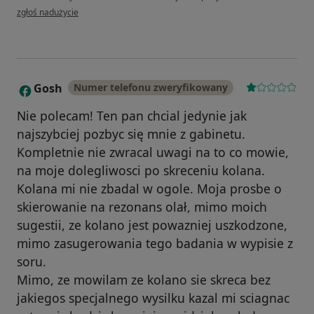
w opinii użytkownika BZ
zgłoś nadużycie
Gosh
Numer telefonu zweryfikowany
G
Nie polecam! Ten pan chcial jedynie jak
najszybciej pozbyc się mnie z gabinetu.
Kompletnie nie zwracal uwagi na to co mowie,
na moje dolegliwosci po skreceniu kolana.
Kolana mi nie zbadal w ogole. Moja prosbe o
skierowanie na rezonans olał, mimo moich
sugestii, ze kolano jest powazniej uszkodzone,
mimo zasugerowania tego badania w wypisie z
soru.
Mimo, ze mowilam ze kolano sie skreca bez
jakiegos specjalnego wysilku kazal mi sciagnac