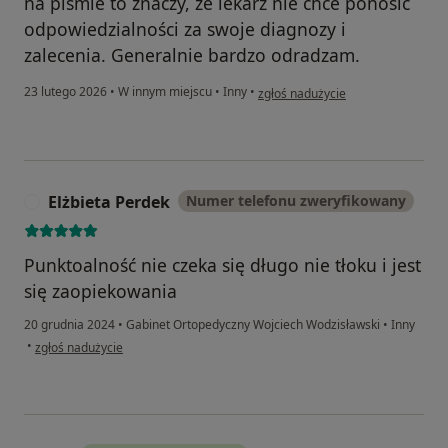
na piśmie to znaczy, że lekarz nie chce ponosić
odpowiedzialności za swoje diagnozy i
zalecenia. Generalnie bardzo odradzam.
w opinii użytkownika Anna
23 lutego 2026
•
W innym miejscu
•
Inny
•
zgłoś nadużycie
Elżbieta Perdek
Numer telefonu zweryfikowany
E
Punktoalność nie czeka się długo nie tłoku i jest
się zaopiekowania
20 grudnia 2024
•
Gabinet Ortopedyczny Wojciech Wodzisławski
•
Inny
w opinii użytkownika Elżbieta Perdek
•
zgłoś nadużycie