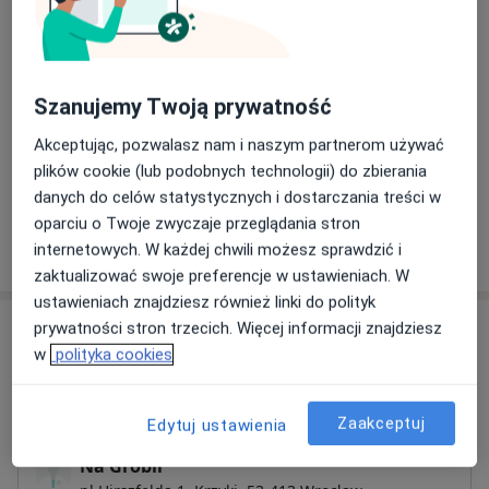
Konsultacja ortopedyczna dzieci
Szczegóły
Szanujemy Twoją prywatność
Chirurgia urazowa
Akceptując, pozwalasz nam i naszym partnerom używać
Szczegóły
plików cookie (lub podobnych technologii) do zbierania
danych do celów statystycznych i dostarczania treści w
oparciu o Twoje zwyczaje przeglądania stron
internetowych. W każdej chwili możesz sprawdzić i
W jaki sposób ustalane są ceny?
zaktualizować swoje preferencje w ustawieniach. W
ustawieniach znajdziesz również linki do polityk
Adresy (4)
prywatności stron trzecich. Więcej informacji znajdziesz
w
polityka cookies
Adres 1
Adres 2
Adres 3
Adres 4
Zaakceptuj
Edytuj ustawienia
Na Grobli