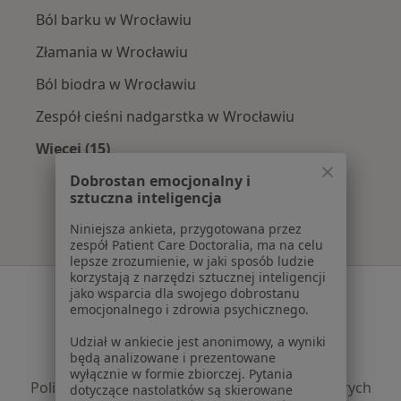
Ból barku w Wrocławiu
Złamania w Wrocławiu
Ból biodra w Wrocławiu
Zespół cieśni nadgarstka w Wrocławiu
Więcej (15)
Więcej w kategorii: Najczęście leczone chorob
Dobrostan emocjonalny i
sztuczna inteligencja
Niniejsza ankieta, przygotowana przez
zespół Patient Care Doctoralia, ma na celu
lepsze zrozumienie, w jaki sposób ludzie
korzystają z narzędzi sztucznej inteligencji
Serwis
jako wsparcia dla swojego dobrostanu
emocjonalnego i zdrowia psychicznego.
Regulamin
Udział w ankiecie jest anonimowy, a wyniki
Polityka prywatności pacjentów
będą analizowane i prezentowane
Polityka prywatności profesjonalistów
wyłącznie w formie zbiorczej. Pytania
Polityka prywatności dla profesjonalistów, których
dotyczące nastolatków są skierowane