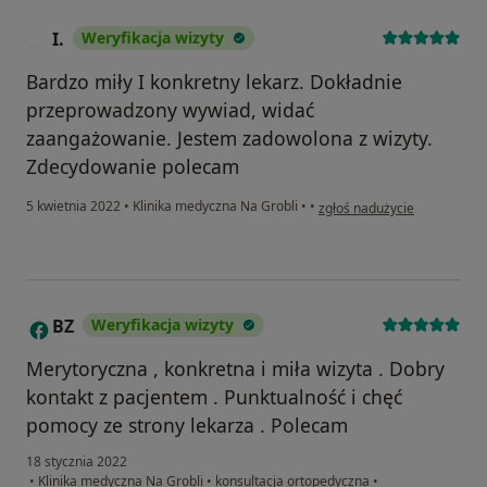
I.
Weryfikacja wizyty
I
Bardzo miły I konkretny lekarz. Dokładnie
przeprowadzony wywiad, widać
zaangażowanie. Jestem zadowolona z wizyty.
Zdecydowanie polecam
w opinii użytkownika I.
5 kwietnia 2022
•
Klinika medyczna Na Grobli
•
•
zgłoś nadużycie
BZ
Weryfikacja wizyty
B
Merytoryczna , konkretna i miła wizyta . Dobry
kontakt z pacjentem . Punktualność i chęć
pomocy ze strony lekarza . Polecam
18 stycznia 2022
•
Klinika medyczna Na Grobli
•
konsultacja ortopedyczna
•