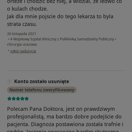
orteze i chodzic bez niej, a widzial, ze ledwo co
o kulach chodze.
Jak dla mnie pojscie do tego lekarza to byla
strata czasu.
26 listopada 2021
•
4 Wojskowy Szpital Kliniczny z Polikliniką Samodzielny Publiczny
•
chirurgia urazowa
w opinii użytkownika Gosh
•
zgłoś nadużycie
Konto zostało usunięte
Numer telefonu zweryfikowany
Polecam Pana Doktora, jest on prawdziwym
profesjonalistą, ma bardzo dobre podejście do
pacjenta. Diagnoza postawiona została trafnie i
szybko, leczenie operacyjne bardzo skuteczne.