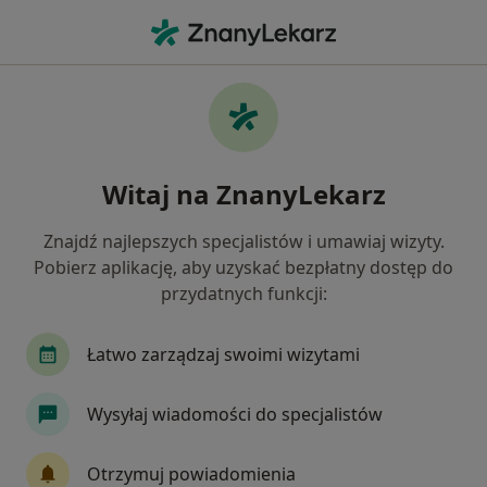
Me
Ortopeda • świdnica, dolnośląskie
Filtry
Ubezpieczenie
Mapa
Polecani ortopedzi w Świdnicy
Witaj na ZnanyLekarz
Jak działają wyniki wyszukiwania
Znajdź najlepszych specjalistów i umawiaj wizyty.
Pobierz aplikację, aby uzyskać bezpłatny dostęp do
Wybierz swoje ubezpieczenie
przydatnych funkcji:
Łatwo zarządzaj swoimi wizytami
Wysyłaj wiadomości do specjalistów
Otrzymuj powiadomienia