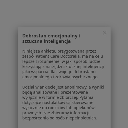
6 opinii
Gdyńska 25 a, Świdnica
•
Mapa
Niepubliczny Zakład Opieki Zdrowotnej "MEDYK"
Specjalista nie oferuje umawiania online pod tym adresem.
Dobrostan emocjonalny i
Poproś o wizytę
sztuczna inteligencja
Niniejsza ankieta, przygotowana przez
zespół Patient Care Doctoralia, ma na celu
lepsze zrozumienie, w jaki sposób ludzie
1
2
korzystają z narzędzi sztucznej inteligencji
jako wsparcia dla swojego dobrostanu
Powiązane wyszukiwania
|
emocjonalnego i zdrowia psychicznego.
Oferty pracy - Ortopeda
W pobliżu Świdnicy
Udział w ankiecie jest anonimowy, a wyniki
będą analizowane i prezentowane
Ortopedzi w Wrocławiu
wyłącznie w formie zbiorczej. Pytania
dotyczące nastolatków są skierowane
Ortopedzi w Legnicy
wyłącznie do rodziców lub opiekunów
prawnych. Nie zbieramy informacji
Ortopedzi w Wałbrzychu
bezpośrednio od osób niepełnoletnich.
Ortopedzi w Kłodzku