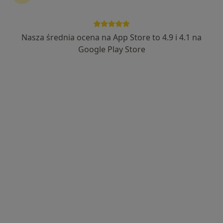
lek. Arkadiusz Dittmer
·
Ortopeda, Lekarz wykonujący zabiegi medycyny estetycznej
Nasza średnia ocena na App Store to 4.9 i 4.1 na
Więcej
Google Play Store
235 opinii
Marcinkowskiego 12-16, Świdnica
•
Mapa
Gabinet Świdnica
Konsultacja ortopedyczna
od 300 zł
Specjalista nie oferuje umawiania online pod tym adresem.
Poproś o wizytę