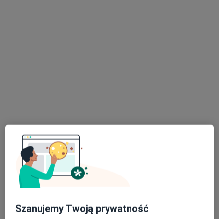
lek. Michał Margasiński
·
Więcej
W trakcie specjalizacji (Ortopeda)
14 opinii
Adres 1
Adres 2
Jodłowa 38, Świdnica
•
Mapa
MKmedic
Konsultacja ortopedyczna + USG
od 300 zł
Specjalista nie oferuje umawiania online pod tym adresem.
Poproś o wizytę
Szanujemy Twoją prywatność