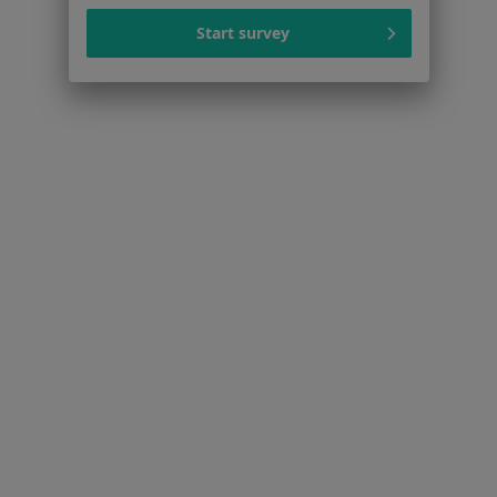
Start survey
Ortopedzi w Dzierżoniowie
Więcej (14)
Więcej w kategorii: W pobliżu Świdnicy
Najczęstsze schorzenia
Ból kolana Świdnica
Ból barku Świdnica
Ból biodra Świdnica
łokieć tenisisty Świdnica
łokieć golfisty Świdnica
Więcej (15)
Więcej w kategorii: Najczęstsze schorzenia
Strona Główna
Ortopeda
Świdnica
Zmień miasto
Zmień miasto