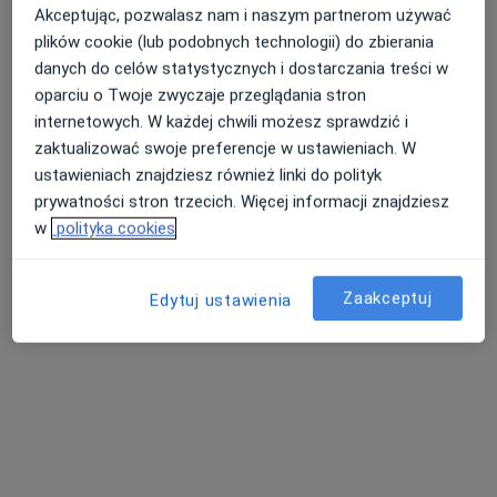
Akceptując, pozwalasz nam i naszym partnerom używać
plików cookie (lub podobnych technologii) do zbierania
danych do celów statystycznych i dostarczania treści w
oparciu o Twoje zwyczaje przeglądania stron
internetowych. W każdej chwili możesz sprawdzić i
zaktualizować swoje preferencje w ustawieniach. W
MKmedic
ustawieniach znajdziesz również linki do polityk
·
Więcej
prywatności stron trzecich. Więcej informacji znajdziesz
Ortopedia, Chirurgia, Anestezjologia
186 opinii
w
polityka cookies
Jodłowa 38, Świdnica
•
Mapa
Zaakceptuj
Edytuj ustawienia
Konsultacja ortopedyczna
180 zł
Pokaż więcej usług
lek. Michał
Margasiński
ortopeda