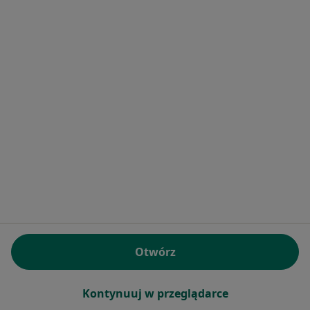
Przychodnia Rejonowo-Specjalistyczna w
Wołowie
·
Więcej
Ortopedia, Neurologia, Onkologia
Piłsudskiego 34, Wołów
•
Mapa
Brak dostępnych specjalistów z wolnymi terminami w tym centrum medycznym.
Otwórz
Pokaż profil
Kontynuuj w przeglądarce