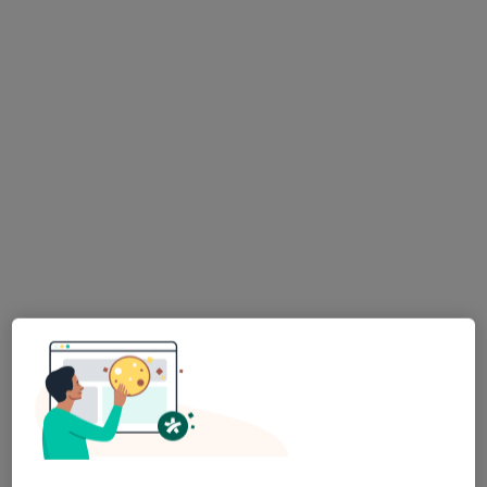
DGPMED
·
Więcej
Ortopedia, Medycyna pracy, Psychologia
19 opinii
Lutyńska 27, Wróblowice
•
Mapa
Konsultacja ortopedyczna
300 zł
Pokaż więcej usług
lek. Andrzej
Wnukowski
ortopeda
Brak dostępnych specjalistów z wolnymi terminami w tym centrum medycznym.
Pokaż profil