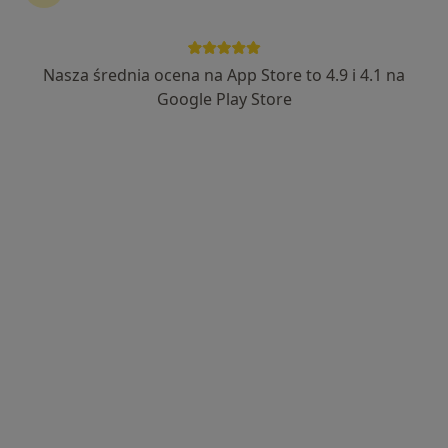
452 opinie
Inwalidów Wojennych 13, Wołów
•
Mapa
Manamedica Centrum Medyczne sp. z o.o.
Nasza średnia ocena na App Store to 4.9 i 4.1 na
Konsultacja ortopedyczna
300 zł
Google Play Store
Specjalista nie oferuje umawiania online pod tym adresem.
Poproś o wizytę
Bezpieczne płatności
lek. Ewa Wudecka
·
Więcej
Ortopeda