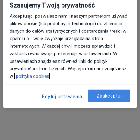
Szanujemy Twoją prywatność
Akceptując, pozwalasz nam i naszym partnerom używać
plików cookie (lub podobnych technologii) do zbierania
danych do celów statystycznych i dostarczania treści w
oparciu o Twoje zwyczaje przeglądania stron
internetowych. W każdej chwili możesz sprawdzić i
lek. Jacek Minkiewicz
zaktualizować swoje preferencje w ustawieniach. W
·
Więcej
Ortopeda, Chirurg
ustawieniach znajdziesz również linki do polityk
5 opinii
prywatności stron trzecich. Więcej informacji znajdziesz
Daszyńskiego 17A, Środa Śląska
•
Mapa
w
polityka cookies
Gabinet Lekarski
Konsultacja ortopedyczna
Brak ceny
Zaakceptuj
Edytuj ustawienia
Specjalista nie oferuje umawiania online pod tym adresem.
Poproś o wizytę