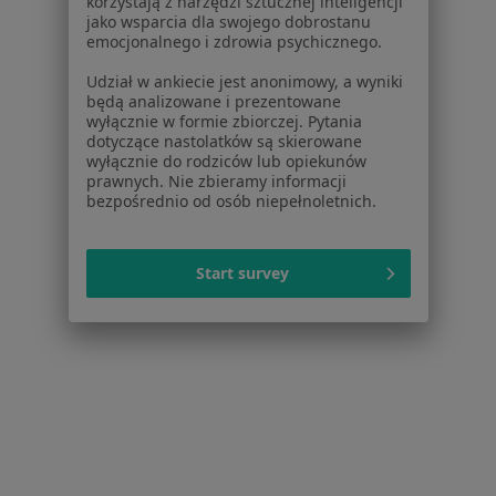
korzystają z narzędzi sztucznej inteligencji
jako wsparcia dla swojego dobrostanu
emocjonalnego i zdrowia psychicznego.
Wrocławskie Centrum Zdrowia SPZOZ
Udział w ankiecie jest anonimowy, a wyniki
·
Więcej
będą analizowane i prezentowane
Ortopedia, Interna, Fizjoterapia
wyłącznie w formie zbiorczej. Pytania
86 opinii
dotyczące nastolatków są skierowane
wyłącznie do rodziców lub opiekunów
Stabłowicka 125, Wrocław
•
Mapa
prawnych. Nie zbieramy informacji
bezpośrednio od osób niepełnoletnich.
Brak dostępnych specjalistów z wolnymi terminami w tym centrum medycznym.
Pokaż profil
Start survey