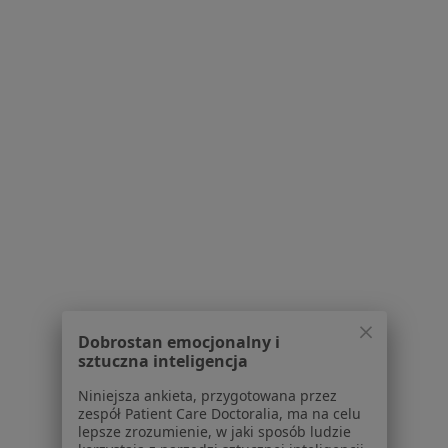
Dolnobrzeskie Specjalistyczne Centrum
Medyczne
·
Więcej
Ortopedia, Ginekologia, Dermatologia
5 opinii
ul. Wilcza 6, Brzeg Dolny
•
Mapa
Konsultacja ortopedyczna
Brak dostępnych specjalistów z wolnymi terminami w tym centrum medycznym.
Pokaż profil
Dobrostan emocjonalny i
sztuczna inteligencja
Niniejsza ankieta, przygotowana przez
zespół Patient Care Doctoralia, ma na celu
lepsze zrozumienie, w jaki sposób ludzie