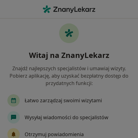
Me
Ortopeda • Brzeg Dolny, dolnośląskie
Filtry
Mapa
Polecani ortopedzi w Brzegu Dolnemu
Witaj na ZnanyLekarz
Jak działają wyniki wyszukiwania
Znajdź najlepszych specjalistów i umawiaj wizyty.
Pobierz aplikację, aby uzyskać bezpłatny dostęp do
przydatnych funkcji:
Łatwo zarządzaj swoimi wizytami
Wysyłaj wiadomości do specjalistów
lek. Szymon Manasterski
·
Więcej
Ortopeda, Biegły sądowy
Otrzymuj powiadomienia