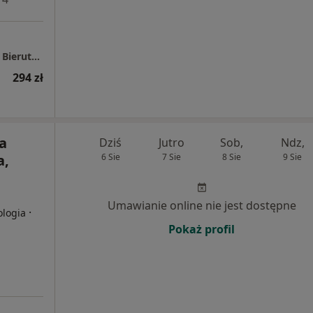
Przychodnie EuroMediCare Oleśnica, Syców, Bierutów
294 zł
a
Dziś
Jutro
Sob,
Ndz,
a,
6 Sie
7 Sie
8 Sie
9 Sie
Umawianie online nie jest dostępne
·
ologia
Pokaż profil