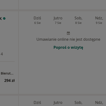
k
Dziś
Jutro
Sob,
Ndz,
6 Sie
7 Sie
8 Sie
9 Sie
Umawianie online nie jest dostępne
Poproś o wizytę
 4
Przychodnie EuroMediCare Oleśnica, Syców, Bierutów
294 zł
Dziś
Jutro
Sob,
Ndz,