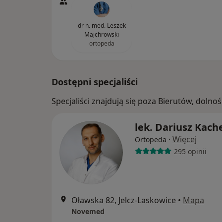
dr n. med. Leszek
Majchrowski
ortopeda
Dostępni specjaliści
Specjaliści znajdują się poza Bierutów, doln
lek. Dariusz Kach
·
Więcej
Ortopeda
295 opinii
Oławska 82, Jelcz-Laskowice
•
Mapa
Novemed