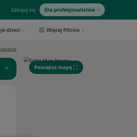
Zaloguj się
Dla profesjonalistów
je dzieci
Więcej filtrów
ukiwania
Powiększ mapę
Pon,
Wt,
Śr,
10 Sie
11 Sie
12 Sie