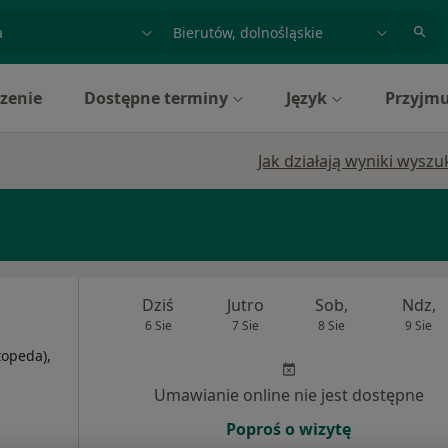
acja, badanie lub nazwisko
miasto lub dzielnica
zenie
Dostępne terminy
Język
Przyjmu
Jak działają wyniki wysz
Dziś
Jutro
Sob,
Ndz,
6 Sie
7 Sie
8 Sie
9 Sie
topeda),
Umawianie online nie jest dostępne
Poproś o wizytę