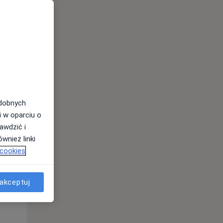
Pon,
Wt,
Śr,
10 Sie
11 Sie
12 Sie
odobnych
i w oparciu o
awdzić i
wnież linki
 cookies
akceptuj