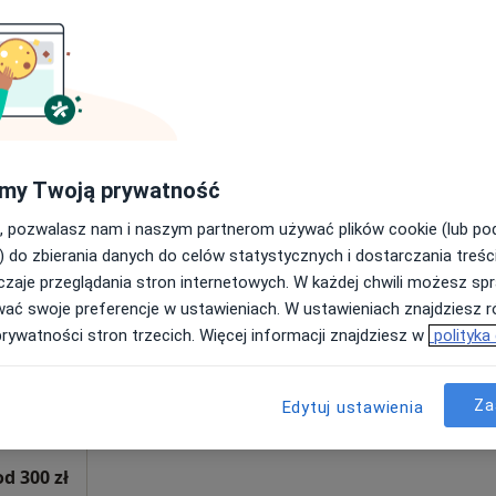
a
Ortho-Spine Namysłów - leczenie bólu narządu ruchu
400 zł
ki
Dziś
Jutro
Sob,
Ndz,
my Twoją prywatność
6 Sie
7 Sie
8 Sie
9 Sie
, pozwalasz nam i naszym partnerom używać plików cookie (lub p
) do zbierania danych do celów statystycznych i dostarczania treśc
zaje przeglądania stron internetowych. W każdej chwili możesz spr
Umawianie online nie jest dostępne
wać swoje preferencje w ustawieniach. W ustawieniach znajdziesz ró
Poproś o wizytę
prywatności stron trzecich. Więcej informacji znajdziesz w
polityka
Za
Edytuj ustawienia
od 300 zł