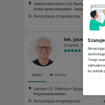
Adama Mickiewicza 8, Namysłów
•
Map
Konsultacja ortopedyczna
lek. Jacek Kowals
Szanuje
·
Więcej
Ortopeda
Akceptując
479 opinii
technologii
Twoje zwyc
zaktualizo
do polityk 
Adres
Online
Łąkowa 15, Oleśnica
•
Mapa
Przychodnia Doktor
Konsultacja ortopedyczna