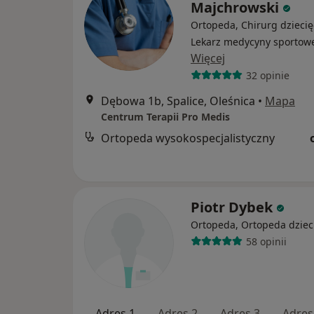
Majchrowski
Ortopeda, Chirurg dziecię
Lekarz medycyny sportow
Więcej
32 opinie
Dębowa 1b, Spalice, Oleśnica
•
Mapa
Centrum Terapii Pro Medis
Ortopeda wysokospecjalistyczny
Piotr Dybek
Ortopeda, Ortopeda dziec
58 opinii
Adres 1
Adres 2
Adres 3
Adres