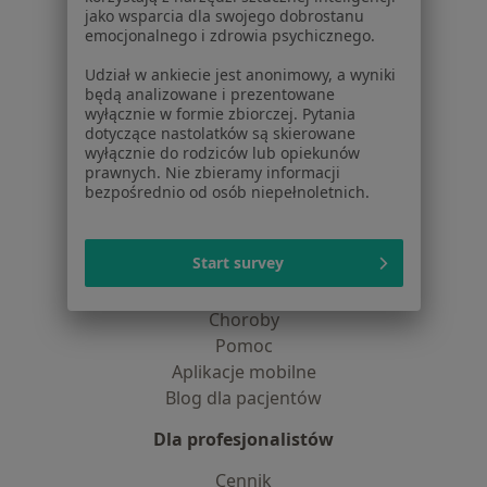
Dostępność
jako wsparcia dla swojego dobrostanu
O nas
emocjonalnego i zdrowia psychicznego.
Praca
Rekrutujemy!
Udział w ankiecie jest anonimowy, a wyniki
Partnerzy
będą analizowane i prezentowane
Centrum prasowe
wyłącznie w formie zbiorczej. Pytania
Kontakt
dotyczące nastolatków są skierowane
wyłącznie do rodziców lub opiekunów
prawnych. Nie zbieramy informacji
Dla pacjentów
bezpośrednio od osób niepełnoletnich.
Lekarze
Placówki medyczne
Start survey
Pytania i odpowiedzi
Usługi i zabiegi
Choroby
Pomoc
Aplikacje mobilne
Blog dla pacjentów
Dla profesjonalistów
Cennik