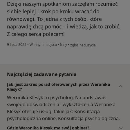
Dzięki naszym spotkaniom zaczęłam rozumieć
siebie lepiej i krok po kroku wracać do
równowagi. To jedna z tych osób, które
naprawdę chcą pomóc – i wiedzą, jak to zrobić.
Z całego serca polecam!
w opinii użytkownika Czesława
9 lipca 2025
•
W innym miejscu
•
Inny
•
zgłoś nadużycie
Najczęściej zadawane pytania
Jaki jest zakres porad oferowanych przez Weronika
Klesyk?
Weronika Klesyk to psycholog. Na podstawie
swojego doświadczenia i wykształcenia Weronika
Klesyk oferuje usługi takie jak: Konsultacja
psychologiczna online, Konsultacja psychologiczna.
Gdzie Weronika Klesyk ma swój gabinet?