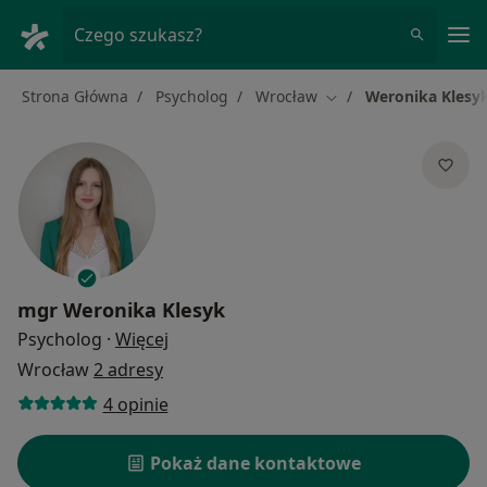
Me
Czego szukasz?
Strona Główna
Psycholog
Wrocław
Weronika Klesy
Zmień miasto
mgr
Weronika Klesyk
O specjalizacjach
Psycholog
·
Więcej
Wrocław
2 adresy
4 opinie
Pokaż dane kontaktowe