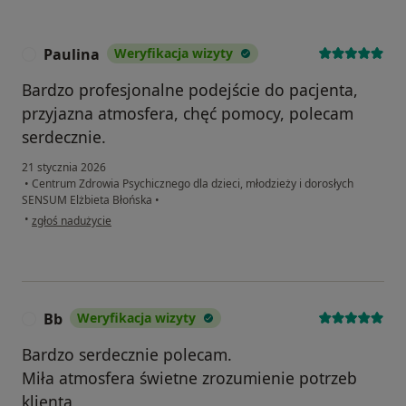
Paulina
Weryfikacja wizyty
P
Bardzo profesjonalne podejście do pacjenta,
przyjazna atmosfera, chęć pomocy, polecam
serdecznie.
21 stycznia 2026
•
Centrum Zdrowia Psychicznego dla dzieci, młodzieży i dorosłych
SENSUM Elżbieta Błońska
•
w opinii użytkownika Paulina
•
zgłoś nadużycie
Bb
Weryfikacja wizyty
B
Bardzo serdecznie polecam.
Miła atmosfera świetne zrozumienie potrzeb
klienta