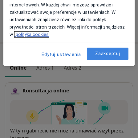
rozwój osobisty. Zapraszam na pierwsze spotkanie,
internetowych. W każdej chwili możesz sprawdzić i
Szczegóły
podczas którego zapoznaję się z klientem i jego
zaktualizować swoje preferencje w ustawieniach. W
potrzebami. W przypadku konsultacji osób poniżej 18
ustawieniach znajdziesz również linki do polityk
roku życia, pierwsza wizyta odbywa się jedynie z
prywatności stron trzecich. Więcej informacji znajdziesz
W jaki sposób ustalane są ceny?
rodzicami. Kolejne wizyty to spotkania z dzieckiem.
w
polityka cookies
Adresy (3)
Zaakceptuj
Edytuj ustawienia
Online
Adres 1
Adres 2
Konsultacja online
Dostępność
W tym gabinecie nie można umawiać wizyt przez