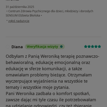
31 października 2025
•
Centrum Zdrowia Psychicznego dla dzieci, młodzieży i dorosłych
SENSUM Elżbieta Błońska
•
w opinii użytkownika Bb
•
zgłoś nadużycie
Diana
Weryfikacja wizyty
D
Odbyłam z Panią Weroniką terapię poznawczo-
behawioralną, edukację emocjonalną oraz
edukację w sferze komunikacji, a także
omawiałam problemy bieżące. Otrzymałam
wyczerpujące wyjaśnienia na wszystkie te
tematy i wszystkie moje pytania.
Pani Weronika zadbała o komfort spotkań,
zawsze dając mi tyle czasu ile potrzebowałam
na udzielanie odpowiedzi, czy też zbieranie