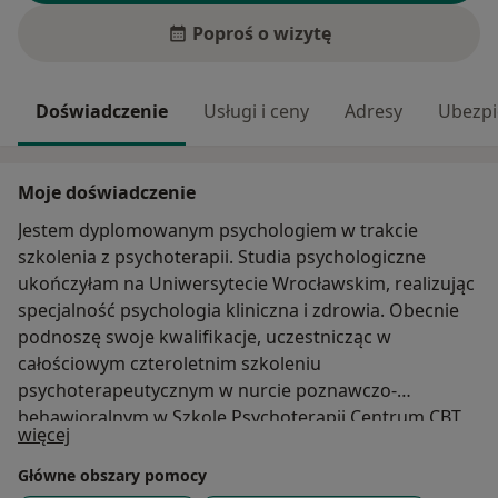
Poproś o wizytę
Doświadczenie
Usługi i ceny
Adresy
Ubezpi
Moje doświadczenie
Jestem dyplomowanym psychologiem w trakcie
szkolenia z psychoterapii. Studia psychologiczne
ukończyłam na Uniwersytecie Wrocławskim, realizując
specjalność psychologia kliniczna i zdrowia. Obecnie
podnoszę swoje kwalifikacje, uczestnicząc w
całościowym czteroletnim szkoleniu
psychoterapeutycznym w nurcie poznawczo-
behawioralnym w Szkole Psychoterapii Centrum CBT
O mnie
więcej
EDU, która jest rekomendowana przez Polskie
Towarzystwo Terapii Poznawczej i Behawioralnej.
Główne obszary pomocy
Doświadczenie zawodowe zdobywałam podczas