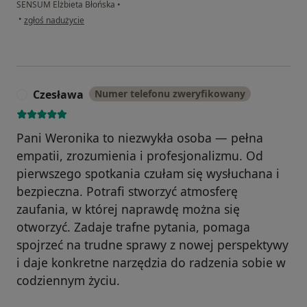
SENSUM Elżbieta Błońska
•
w opinii użytkownika Diana
•
zgłoś nadużycie
Czesława
Numer telefonu zweryfikowany
C
Pani Weronika to niezwykła osoba — pełna
empatii, zrozumienia i profesjonalizmu. Od
pierwszego spotkania czułam się wysłuchana i
bezpieczna. Potrafi stworzyć atmosferę
zaufania, w której naprawdę można się
otworzyć. Zadaje trafne pytania, pomaga
spojrzeć na trudne sprawy z nowej perspektywy
i daje konkretne narzędzia do radzenia sobie w
codziennym życiu.