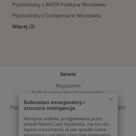
Psycholodzy z INTER Polska w Wrocławiu
Psycholodzy z Compensa w Wrocławiu
Więcej (3)
Więcej w kategorii: Najpopularniejsze ubezpie
Serwis
Regulamin
Polityka prywatności pacjentów
Polityka prywatności profesjonalistów
Dobrostan emocjonalny i
Polityka prywatności dla profesjonalistów, których
sztuczna inteligencja
dane pozyskaliśmy samodzielnie
Niniejsza ankieta, przygotowana przez
Polityka cookies
zespół Patient Care Doctoralia, ma na celu
Jak działają wyniki wyszukiwania
lepsze zrozumienie, w jaki sposób ludzie
korzystają z narzędzi sztucznej inteligencji