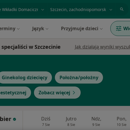
acja, badanie lub nazwisko
miasto lub dzielnica
erminy
Język
Przyjmuje dzieci
Wi
specjaliści w Szczecinie
Jak działają wyniki wysz
Ginekolog dziecięcy
Położna/położny
estetycznej
Zobacz więcej
bier
Dziś
Jutro
Ndz,
Pon,
7 Sie
8 Sie
9 Sie
10 Sie