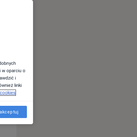
odobnych
i w oparciu o
awdzić i
Wt,
Śr,
Czw,
wnież linki
11 Sie
12 Sie
13 Sie
 cookies
akceptuj