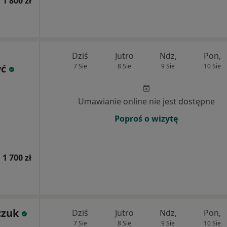
1 800 zł
Dziś
Jutro
Ndz,
Pon,
yć
7 Sie
8 Sie
9 Sie
10 Sie
Umawianie online nie jest dostępne
Poproś o wizytę
1 700 zł
czuk
Dziś
Jutro
Ndz,
Pon,
7 Sie
8 Sie
9 Sie
10 Sie