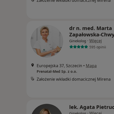
Założenie wkładki domacicznej Mirena
dr n. med. Marta
Zapałowska-Chw
·
Więcej
Ginekolog
595 opinii
Europejska 37, Szczecin
•
Mapa
Prenatal-Med Sp. z o.o.
Założenie wkładki domacicznej Mirena
lek. Agata Pietru
·
Więcej
Ginekolog