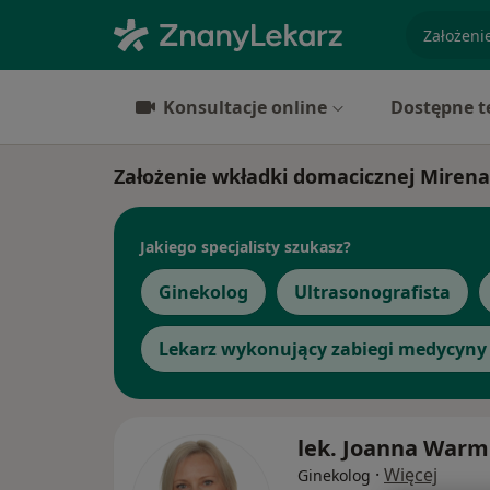
specjaliz
Konsultacje online
Dostępne t
Założenie wkładki domacicznej Mirena 
Jakiego specjalisty szukasz?
Ginekolog
Ultrasonografista
Lekarz wykonujący zabiegi medycyny 
lek. Joanna Warm
·
Więcej
Ginekolog