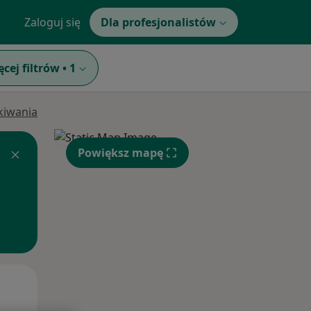
Zaloguj się
Dla profesjonalistów
ęcej filtrów
•
1
ukiwania
Powiększ mapę
Wt,
Śr,
Czw,
11 Sie
12 Sie
13 Sie