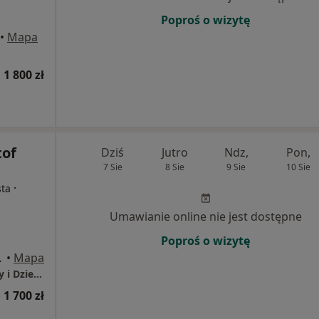
Poproś o wizytę
•
Mapa
1 800 zł
tof
Dziś
Jutro
Ndz,
Pon,
7 Sie
8 Sie
9 Sie
10 Sie
·
sta
Umawianie online nie jest dostępne
Poproś o wizytę
, Szczecin
•
Mapa
Gabinety Cukrowa Centrum Zdrowia Kobiety i Dziecka
1 700 zł