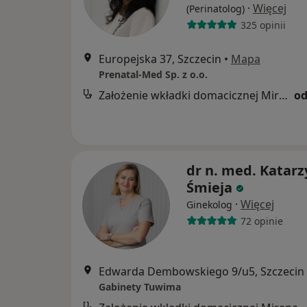
·
Więcej
(Perinatolog)
325 opinii
Europejska 37, Szczecin
•
Mapa
Prenatal-Med Sp. z o.o.
Założenie wkładki domacicznej Mirena
od
dr n. med. Katar
Śmieja
·
Więcej
Ginekolog
72 opinie
Edwarda Dembowskiego 9/u5, Szczecin
Gabinety Tuwima