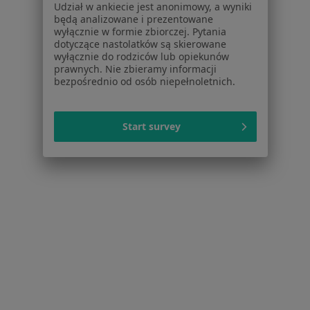
Stomatolodzy w Szczecinie
Udział w ankiecie jest anonimowy, a wyniki
będą analizowane i prezentowane
Interniści w Szczecinie
wyłącznie w formie zbiorczej. Pytania
dotyczące nastolatków są skierowane
Psycholodzy w Szczecinie
wyłącznie do rodziców lub opiekunów
prawnych. Nie zbieramy informacji
Fizjoterapeuci w Szczecinie
bezpośrednio od osób niepełnoletnich.
Ginekolodzy w Szczecinie
Start survey
Więcej (15)
Więcej w kategorii: Popularne specjalizacje
Strona Główna
Usługi I Zabiegi
Cytologia Płynna
Zmień mi
Szczecin
Serwis