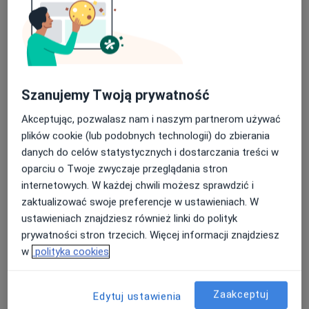
dr n. med. Sławomir Żółtowski
·
Więcej
Ginekolog, Onkolog
Szanujemy Twoją prywatność
210 opinii
Al. Powstańców Wielkopolskich 79 LU2, Szczecin
•
Mapa
Akceptując, pozwalasz nam i naszym partnerom używać
Gabinety Dr Żółtowski
plików cookie (lub podobnych technologii) do zbierania
danych do celów statystycznych i dostarczania treści w
Cytologia płynna
180 zł
oparciu o Twoje zwyczaje przeglądania stron
Specjalista nie oferuje umawiania online pod tym adresem.
internetowych. W każdej chwili możesz sprawdzić i
zaktualizować swoje preferencje w ustawieniach. W
Poproś o wizytę
ustawieniach znajdziesz również linki do polityk
prywatności stron trzecich. Więcej informacji znajdziesz
w
polityka cookies
Zaakceptuj
Edytuj ustawienia