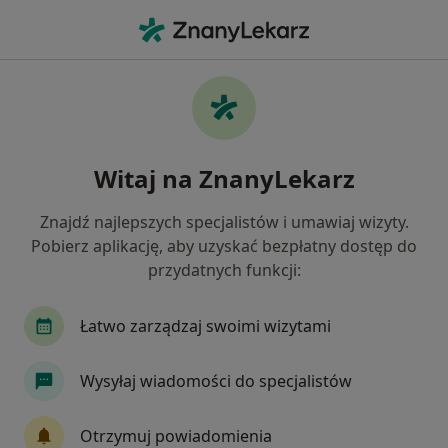
Me
Cytologia Płynna • Szczecin, zachodniopomorskie
Filtry
• 1
Ubezpieczenie
Map
Cytologia płynna specjaliści w Szczecinie
Witaj na ZnanyLekarz
Jak działają wyniki wyszukiwania
Znajdź najlepszych specjalistów i umawiaj wizyty.
Pobierz aplikację, aby uzyskać bezpłatny dostęp do
Wybierz swoje ubezpieczenie
przydatnych funkcji:
Allianz
Compensa
Enel-med
ERGO He
Łatwo zarządzaj swoimi wizytami
Wysyłaj wiadomości do specjalistów
Otrzymuj powiadomienia