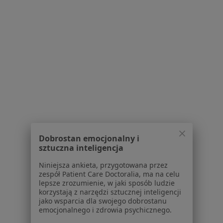
1
2
Powiązane wyszukiwania
Usługi w Szczecinie
Konsultacja ginekologiczna w Szczecinie
Konsultacja położnicza w Szczecinie
Konsultacja ginekologiczna + USG w Szczecinie
Dobrostan emocjonalny i
USG ginekologiczne w Szczecinie
sztuczna inteligencja
Prowadzenie ciąży w Szczecinie
Niniejsza ankieta, przygotowana przez
zespół Patient Care Doctoralia, ma na celu
Więcej (15)
lepsze zrozumienie, w jaki sposób ludzie
Więcej w kategorii: Usługi w Szczecinie
korzystają z narzędzi sztucznej inteligencji
jako wsparcia dla swojego dobrostanu
Popularne specjalizacje
emocjonalnego i zdrowia psychicznego.