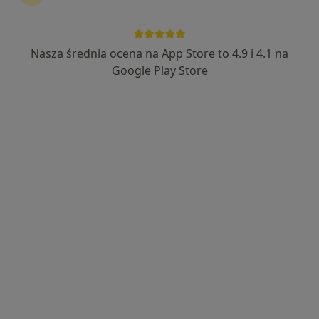
Nasza średnia ocena na App Store to 4.9 i 4.1 na
prof. dr hab. n. med. Aneta Alicja
Google Play Store
Cymbaluk-Płoska
·
Więcej
Ginekolog, Ginekolog onkologiczny
305 opinii
Eugeniusza Kwiatkowskiego 14/U9, Szczecin
•
Mapa
profCymbaLOOK Clinic
Cytologia płynna
150 zł
Specjalista nie oferuje umawiania online pod tym adresem.
Poproś o wizytę