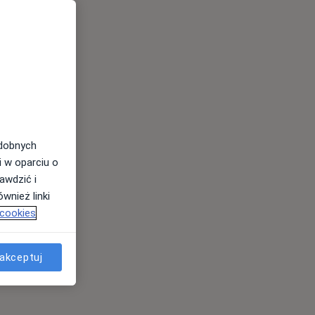
odobnych
i w oparciu o
awdzić i
wnież linki
 cookies
akceptuj