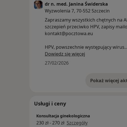
dr n. med. Janina Świderska
Wyzwolenia 7, 70-552 Szczecin
Zapraszamy wszystkich chętnych na A
szczepień przeciwko HPV, zapisy mail
kontakt@pocztowa.eu
HPV, powszechnie występujący wirus
brodawczaka ludzkiego (Human Papil
Dowiedz się więcej
Virus) przyczynia się do rozwoju now
27/02/2026
w tym raka szyjki macicy, jamy ustnej 
u mężczyzn. Może powodować rowni
powstanie brodawek, nadżerek i kłykc
kończystych. Największe niebezpiecz
związane z HPV polega na tym, że zak
przez wiele lat może nie dawać objaw
Usługi i ceny
Wirus jest przenoszony:
Konsultacja ginekologiczna
-poprzez kontakt bezpośredni ze zmi
230 zł - 270 zł
Szczegóły