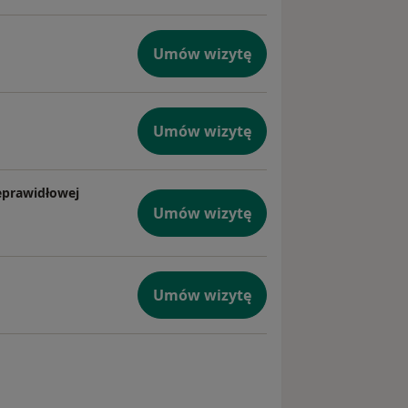
Umów wizytę
ę
 lub
Umów wizytę
jest
 przenosi
unku -
ieprawidłowej
Umów wizytę
ienie
Umów wizytę