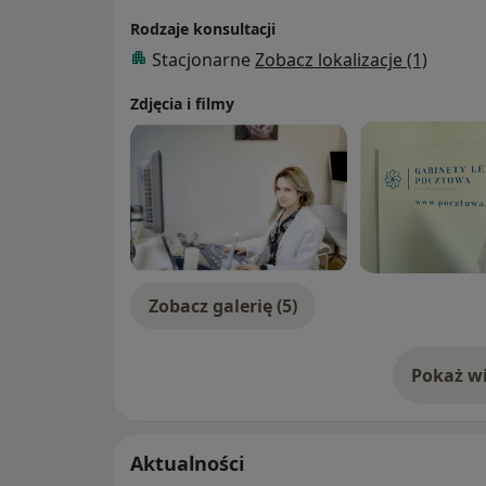
zdrowia kobiety, a także leczeniem zabi
Rodzaje konsultacji
histeroskopią i laparoskopią.
Stacjonarne
Zobacz lokalizacje (1)
Zdjęcia i filmy
Zobacz galerię (5)
Pokaż wi
o 
Aktualności