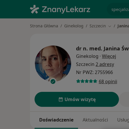
specjaliz
Strona Główna
Ginekolog
Szczecin
Janin
Zmień mia
dr n. med.
Janina Św
O spec
Ginekolog
·
Więcej
Szczecin
2 adresy
Nr PWZ: 2755966
68 opinii
Umów wizytę
Doświadczenie
Aktualności
Usług