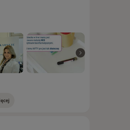
egowym technikami endoskopowymi –
ęcej
doświadczeniu