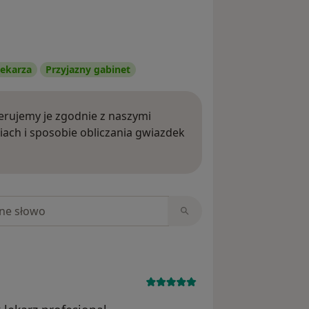
ekarza
Przyjazny gabinet
rujemy je zgodnie z naszymi
iach i sposobie obliczania gwiazdek
ięcej o opiniach
niach