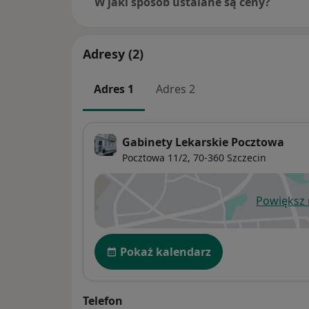
W jaki sposób ustalane są ceny?
Adresy (2)
Adres 1
Adres 2
Gabinety Lekarskie Pocztowa
Pocztowa 11/2,
70-360
Szczecin
Powiększ
ot
Dostępność
Pokaż kalendarz
Telefon