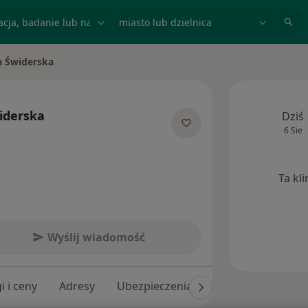
acja, badanie lub nazwisko
miasto lub dzielnica
a Świderska
sto
iderska
Dziś
6 Sie
jalizacjach
Ta kl
Wyślij wiadomość
i i ceny
Adresy
Ubezpieczenia
Opinie (68)
Od