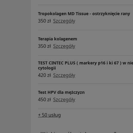
skórze lub błonach śluzowych,
-drogą wertykalną (podczas porodu),
Tropokolagen MD Tissue - ostrzyknięcie rany
-drogą kontaktów seksualnych.
350 zł
Szczegóły
Do zakażenia najczęściej przyczynia si
stosunek seksualny pochwowy, analny
Terapia kolagenem
oralny - pełny stosunek seksualny nie 
350 zł
Szczegóły
jednak konieczny do zakażenia (wirus
się przez kontakt skórny podczas stos
TEST CINTEC PLUS ( markery p16 i ki 67 ) w n
skin-to-skin genital contact).
cytologii
420 zł
Szczegóły
W naszym Gabinecie oferujemy szczep
szczepionką 9-walentną.
Test HPV dla mężczyzn
450 zł
Szczegóły
+ 50 usług