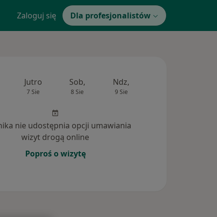
Zaloguj się
Dla profesjonalistów
Jutro
Sob,
Ndz,
Pon,
Wt,
7 Sie
8 Sie
9 Sie
10 Sie
11 Si
inika nie udostępnia opcji umawiania
wizyt drogą online
Poproś o wizytę
powiedzi na pytania (9)