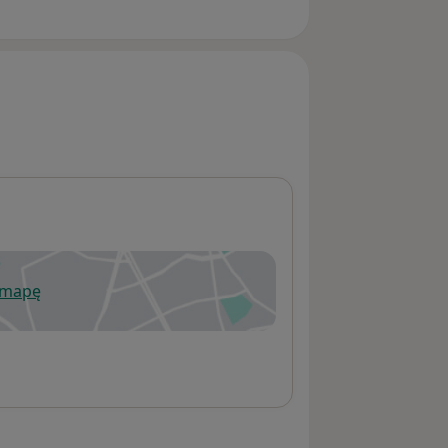
 mapę
wiera się w nowej karcie