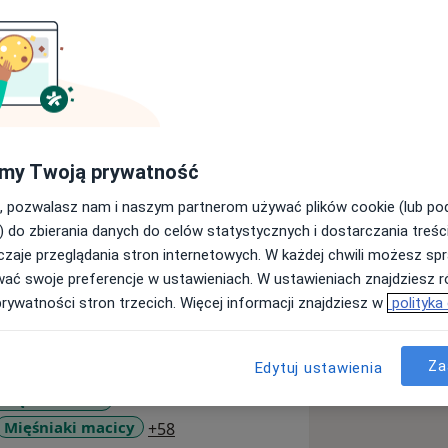
tetu Medycznego.
my Twoją prywatność
ziale Ginekologii Onkologicznej
nekologii Operacyjnej i Onkologii
, pozwalasz nam i naszym partnerom używać plików cookie (lub p
omorskiego Uniwersytetu Medycznego
) do zbierania danych do celów statystycznych i dostarczania treśc
alisty położnictwa i ginekologii. W
zaje przeglądania stron internetowych. W każdej chwili możesz spr
ziłam zajęcia dydaktyczne ze
wać swoje preferencje w ustawieniach. W ustawieniach znajdziesz ró
ziału lekarskiego.
prywatności stron trzecich. Więcej informacji znajdziesz w
polityka
inekologów i Położników. Z
nferencjach oraz warsztatach
Za
Edytuj ustawienia
ym Szpitalu Rejonowym w
esiączkowania
ekonstrukcyjnej i Onkologicznej
a11y_sr_more_diseases
Mięśniaki macicy
+58
ólności profilaktyką i promocją