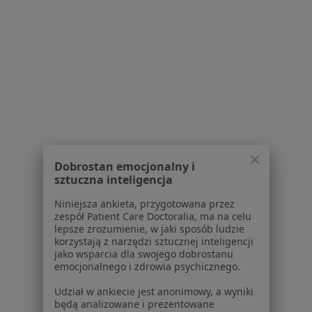
Konsultacja ginekologiczna
od 250 zł
Specjalista nie oferuje umawiania online pod tym adresem.
Poproś o wizytę
1
2
3
4
5
6
8
Powiązane wyszukiwania
Dobrostan emocjonalny i
sztuczna inteligencja
Usługi w Szczecinie
Konsultacja położnicza w Szczecinie
Niniejsza ankieta, przygotowana przez
zespół Patient Care Doctoralia, ma na celu
Konsultacja ginekologiczna + USG w Szczecinie
lepsze zrozumienie, w jaki sposób ludzie
korzystają z narzędzi sztucznej inteligencji
USG ginekologiczne w Szczecinie
jako wsparcia dla swojego dobrostanu
emocjonalnego i zdrowia psychicznego.
Prowadzenie ciąży w Szczecinie
Udział w ankiecie jest anonimowy, a wyniki
Cytologia w Szczecinie
będą analizowane i prezentowane