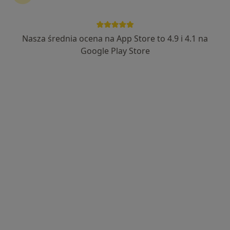
Nasza średnia ocena na App Store to 4.9 i 4.1 na
Google Play Store
Wyróżniony
profCymbaLOOK Clinic
Ginekologia, Ginekologia dziecięca, Ginekologia onkologiczna
·
Więcej
334 opinie
Eugeniusza Kwiatkowskiego 14/U9, Szczecin
•
Mapa
Konsultacja ginekologiczna
od 130 zł
Pokaż więcej usług
lek. Justyna Zaleska
lek. Michał
ginekolog
Rachubiński
ginekolog