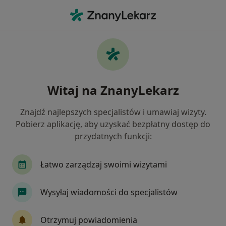
Me
Konsultacja Ginekologiczna • Szczecin, zachodniopomorskie
Filtry
• 1
Ubezpieczenie
Map
Konsultacja ginekologiczna specjaliści w
Witaj na ZnanyLekarz
Szczecinie
Jak działają wyniki wyszukiwania
Znajdź najlepszych specjalistów i umawiaj wizyty.
Pobierz aplikację, aby uzyskać bezpłatny dostęp do
przydatnych funkcji:
Jakiego specjalisty szukasz?
Ginekolog
Chirurg
Dermatolog
Endo
Łatwo zarządzaj swoimi wizytami
Wysyłaj wiadomości do specjalistów
Otrzymuj powiadomienia