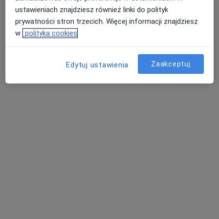
ustawieniach znajdziesz również linki do polityk
dr n. med. Piotr Kolczewski
prywatności stron trzecich. Więcej informacji znajdziesz
·
Więcej
Ginekolog
w
polityka cookies
515 opinii
Ekspert ginekologii plastycznej i uroginekologii
Zaakceptuj
Edytuj ustawienia
Egzamin specjalizacyjny zdany z wyróżnieniem
Doskonałe opinie pacjentek
Mazurska 7, Szczecin
•
Mapa
KOLMED Szczecin
Konsultacja ginekologiczna
od 300 zł
Specjalista nie oferuje umawiania online pod tym adresem.
Poproś o wizytę