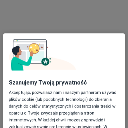
lek. Joanna Warmbier
·
Więcej
Ginekolog
532 opinie
Arkońska 51/2, Szczecin
•
Mapa
Ginekologia Joanna Warmbier
Konsultacja ginekologiczna
od 350 zł
Specjalista nie oferuje umawiania online pod tym adresem.
Poproś o wizytę
Szanujemy Twoją prywatność
Akceptując, pozwalasz nam i naszym partnerom używać
plików cookie (lub podobnych technologii) do zbierania
danych do celów statystycznych i dostarczania treści w
oparciu o Twoje zwyczaje przeglądania stron
internetowych. W każdej chwili możesz sprawdzić i
zaktualizować swoje preferencje w ustawieniach. W