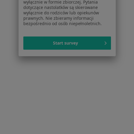
wyłącznie w formie zbiorczej. Pytania
Więcej (15)
dotyczące nastolatków są skierowane
wyłącznie do rodziców lub opiekunów
Więcej w kategorii: Usługi w Szczecinie
prawnych. Nie zbieramy informacji
bezpośrednio od osób niepełnoletnich.
Popularne specjalizacje
Stomatolodzy w Szczecinie
Start survey
Interniści w Szczecinie
Psycholodzy w Szczecinie
Fizjoterapeuci w Szczecinie
Ginekolodzy w Szczecinie
Więcej (15)
Więcej w kategorii: Popularne specjalizacje
Strona Główna
Usługi I Zabiegi
Konsultacja Ginekologiczna
Szczecin
Zmień miasto
Zmień miasto