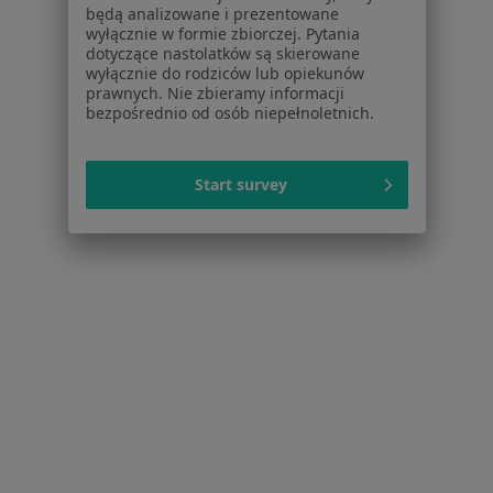
będą analizowane i prezentowane
Interniści w Szczecinie
wyłącznie w formie zbiorczej. Pytania
dotyczące nastolatków są skierowane
Psycholodzy w Szczecinie
wyłącznie do rodziców lub opiekunów
prawnych. Nie zbieramy informacji
Fizjoterapeuci w Szczecinie
bezpośrednio od osób niepełnoletnich.
Ginekolodzy w Szczecinie
Więcej (15)
Start survey
Więcej w kategorii: Popularne specjalizacje
Strona Główna
Usługi I Zabiegi
Cytologia Cienkowarstwowa Lbc
Szczecin
Zmień miasto
Serwis