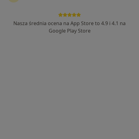
Nasza średnia ocena na App Store to 4.9 i 4.1 na
dr n. med. Ewelina Chłapowska
Google Play Store
·
Więcej
Ginekolog
255 opinii
Emilii Gierczak 32e, Szczecin
•
Mapa
Gabinet Ginekologiczny Ewelina Chłapowska
Cytologia cienkowarstwowa LBC
150 zł
Specjalista nie oferuje umawiania online pod tym adresem.
Poproś o wizytę