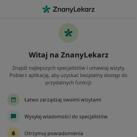
Me
Cytologia Cienkowarstwowa Lbc • Szczecin, zachodniopomorskie
Filtry
• 1
Ubezpieczenie
Map
Cytologia cienkowarstwowa LBC specjaliści
Witaj na ZnanyLekarz
w Szczecinie
Jak działają wyniki wyszukiwania
Znajdź najlepszych specjalistów i umawiaj wizyty.
Pobierz aplikację, aby uzyskać bezpłatny dostęp do
przydatnych funkcji:
Wybierz swoje ubezpieczenie
LUX MED
Łatwo zarządzaj swoimi wizytami
Wysyłaj wiadomości do specjalistów
Otrzymuj powiadomienia