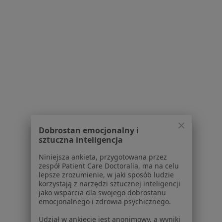
1
2
Powiązane wyszukiwania
Usługi w Szczecinie
Konsultacja ginekologiczna w Szczecinie
Konsultacja położnicza w Szczecinie
Konsultacja ginekologiczna + USG w Szczecinie
Dobrostan emocjonalny i
USG ginekologiczne w Szczecinie
sztuczna inteligencja
Prowadzenie ciąży w Szczecinie
Niniejsza ankieta, przygotowana przez
zespół Patient Care Doctoralia, ma na celu
Więcej (15)
lepsze zrozumienie, w jaki sposób ludzie
Więcej w kategorii: Usługi w Szczecinie
korzystają z narzędzi sztucznej inteligencji
jako wsparcia dla swojego dobrostanu
Popularne specjalizacje
emocjonalnego i zdrowia psychicznego.
Stomatolodzy w Szczecinie
Udział w ankiecie jest anonimowy, a wyniki