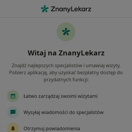
Me
Badania Ginekologiczne • Szczecin, zachodniopomorskie
Filtry
• 1
Ubezpieczenie
Map
Badania ginekologiczne specjaliści w
Witaj na ZnanyLekarz
Szczecinie
Jak działają wyniki wyszukiwania
Znajdź najlepszych specjalistów i umawiaj wizyty.
Pobierz aplikację, aby uzyskać bezpłatny dostęp do
przydatnych funkcji:
Jakiego specjalisty szukasz?
Ginekolog
Ultrasonografista
Kardiolog
Łatwo zarządzaj swoimi wizytami
Wysyłaj wiadomości do specjalistów
Otrzymuj powiadomienia