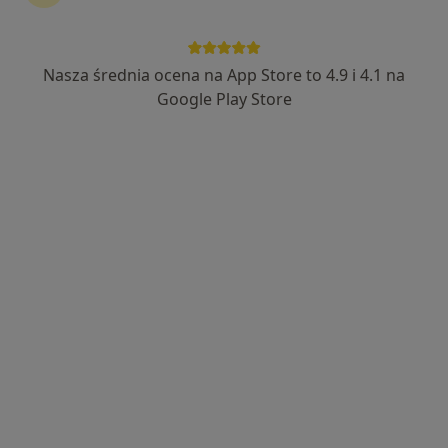
Nasza średnia ocena na App Store to 4.9 i 4.1 na
prof. dr hab. n. med. Marek Bulsa
Google Play Store
·
Więcej
Ginekolog
343 opinie
ul. Inspektowa 6B, Szczecin
•
Mapa
Gabinet Lekarski Prof. PUM Grażyna Czaja-Bulsa i Prof. US Marek Bulsa
Badania ginekologiczne
Brak ceny
Specjalista nie oferuje umawiania online pod tym adresem.
Poproś o wizytę