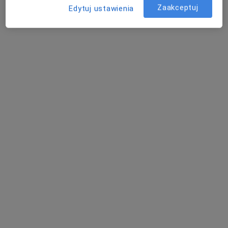
Zaakceptuj
Edytuj ustawienia
dr n. med. Violetta Konstanty-Kurkiewicz
·
Więcej
Ginekolog
219 opinii
Bogurodzicy 1, Szczecin
•
Mapa
DARMED CENTRUM DIAGNOSTYKI POŁOŻNICZO-GINEKOLOGICZNEJ
Badania ginekologiczne
od 200 zł
Specjalista nie oferuje umawiania online pod tym adresem.
Poproś o wizytę