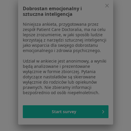
Konsultacja położnicza w Szczecinie
Dobrostan emocjonalny i
Konsultacja ginekologiczna + USG w Szczecinie
sztuczna inteligencja
USG ginekologiczne w Szczecinie
Niniejsza ankieta, przygotowana przez
zespół Patient Care Doctoralia, ma na celu
Prowadzenie ciąży w Szczecinie
lepsze zrozumienie, w jaki sposób ludzie
korzystają z narzędzi sztucznej inteligencji
Więcej (15)
jako wsparcia dla swojego dobrostanu
Więcej w kategorii: Usługi w Szczecinie
emocjonalnego i zdrowia psychicznego.
Popularne specjalizacje
Udział w ankiecie jest anonimowy, a wyniki
będą analizowane i prezentowane
Stomatolodzy w Szczecinie
wyłącznie w formie zbiorczej. Pytania
dotyczące nastolatków są skierowane
Interniści w Szczecinie
wyłącznie do rodziców lub opiekunów
prawnych. Nie zbieramy informacji
Psycholodzy w Szczecinie
bezpośrednio od osób niepełnoletnich.
Fizjoterapeuci w Szczecinie
Ginekolodzy w Szczecinie
Start survey
Więcej (15)
Więcej w kategorii: Popularne specjalizacje