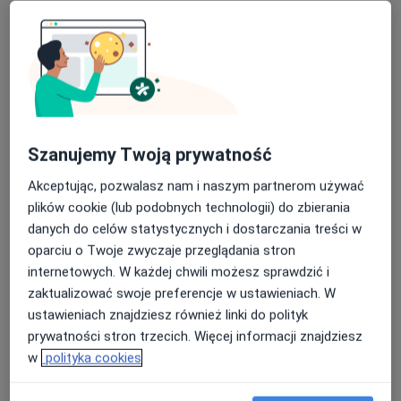
dr n. med. Sławomir Szymański
·
Ginekolog, Ginekolog onkologiczny, Ultrasonografista
Więcej
551 opinii
Szanujemy Twoją prywatność
Pocztowa 11/2, Szczecin
•
Mapa
Akceptując, pozwalasz nam i naszym partnerom używać
Gabinety Lekarskie Pocztowa
plików cookie (lub podobnych technologii) do zbierania
Badania ginekologiczne
270 zł
danych do celów statystycznych i dostarczania treści w
Specjalista nie oferuje umawiania online pod tym adresem.
oparciu o Twoje zwyczaje przeglądania stron
internetowych. W każdej chwili możesz sprawdzić i
Poproś o wizytę
zaktualizować swoje preferencje w ustawieniach. W
ustawieniach znajdziesz również linki do polityk
prywatności stron trzecich. Więcej informacji znajdziesz
w
polityka cookies