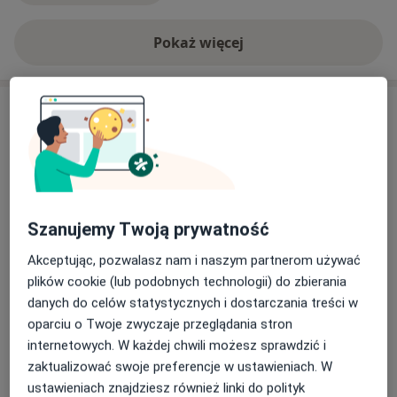
Pokaż więcej
o doświadczeniu
Usługi i ceny
Badania ginekologiczne
Umów wizytę
400 zł
Szczegóły
Badania prenatalne
Szanujemy Twoją prywatność
Umów wizytę
650 zł
Szczegóły
Akceptując, pozwalasz nam i naszym partnerom używać
plików cookie (lub podobnych technologii) do zbierania
Badania prenatalne (NFZ)
danych do celów statystycznych i dostarczania treści w
Umów wizytę
Darmowa usługa
Szczegóły
oparciu o Twoje zwyczaje przeglądania stron
internetowych. W każdej chwili możesz sprawdzić i
zaktualizować swoje preferencje w ustawieniach. W
Badania prenatalne II trymestru
Umów wizytę
ustawieniach znajdziesz również linki do polityk
600 zł
Szczegóły