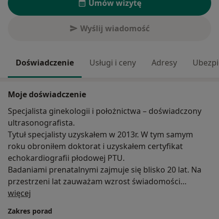
Umów wizytę
Wyślij wiadomość
Doświadczenie
Usługi i ceny
Adresy
Ubezpi
Moje doświadczenie
Specjalista ginekologii i położnictwa – doświadczony
ultrasonografista.
Tytuł specjalisty uzyskałem w 2013r. W tym samym
roku obroniłem doktorat i uzyskałem certyfikat
echokardiografii płodowej PTU.
Badaniami prenatalnymi zajmuje się blisko 20 lat. Na
przestrzeni lat zauważam wzrost świadomości
O mnie
pacjentek, jak wiele dają takie badania i jak szybko
więcej
dzięki dostępnym sprzętom możemy wykryć wczesne
Zakres porad
wady płodu i zacząć działać.