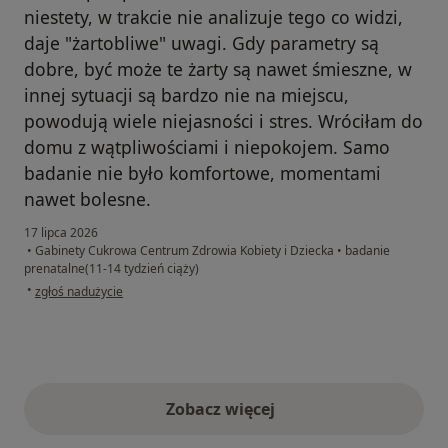
niestety, w trakcie nie analizuje tego co widzi,
daje "żartobliwe" uwagi. Gdy parametry są
dobre, być może te żarty są nawet śmieszne, w
innej sytuacji są bardzo nie na miejscu,
powodują wiele niejasności i stres. Wróciłam do
domu z wątpliwościami i niepokojem. Samo
badanie nie było komfortowe, momentami
nawet bolesne.
17 lipca 2026
•
Gabinety Cukrowa Centrum Zdrowia Kobiety i Dziecka
•
badanie
prenatalne(11-14 tydzień ciąży)
w opinii użytkownika Kinga
•
zgłoś nadużycie
Zobacz więcej
opinie powyżej