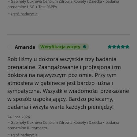
•
Gabinety Cukrowa Centrum Zdrowia Kobiety i Dziecka
•
badania
prenatalne USG + Test PAPPA
w opinii użytkownika A. Manoilova
•
zgłoś nadużycie
Amanda
Weryfikacja wizyty
A
Robiliśmy u doktora wszystkie trzy badania
prenatalne. Zaangażowanie i profesjonalizm
doktora na najwyższym poziomie. Przy tym
atmosfera w gabinecie jest bardzo luźna i
sympatyczna. Wszystkie wiadomości przekazane
w sposób uspokajający. Bardzo polecamy,
badania i wizyta warte każdych pieniędzy!
24 lipca 2026
•
Gabinety Cukrowa Centrum Zdrowia Kobiety i Dziecka
•
badania
prenatalne III trymestru
w opinii użytkownika Amanda
•
zgłoś nadużycie