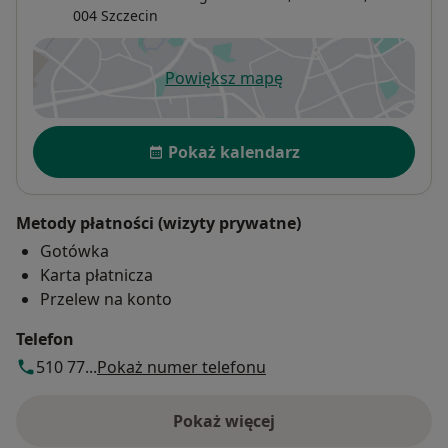
004
Szczecin
Powiększ mapę
otwiera się w nowej karcie
Dostępność
Pokaż kalendarz
Metody płatności (wizyty prywatne)
Gotówka
Karta płatnicza
Przelew na konto
Telefon
510 77...
Pokaż numer telefonu
Pokaż więcej
o adresie