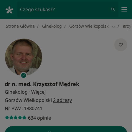
Me
Czego szukasz?
Strona Główna
Ginekolog
Gorzów Wielkopolski
Krzy
Zmień mia
dr n. med.
Krzysztof Mędrek
O specjalizacjach
Ginekolog
·
Więcej
Gorzów Wielkopolski
2 adresy
Nr PWZ: 1880741
634 opinie