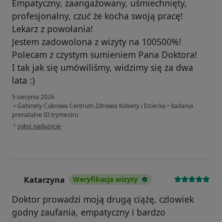
Empatyczny, zaangażowany, uśmiechnięty,
profesjonalny, czuć że kocha swoją pracę!
Lekarz z powołania!
Jestem zadowolona z wizyty na 100500%!
Polecam z czystym sumieniem Pana Doktora!
I tak jak się umówiliśmy, widzimy się za dwa
lata :)
5 sierpnia 2026
•
Gabinety Cukrowa Centrum Zdrowia Kobiety i Dziecka
•
badania
prenatalne III trymestru
w opinii użytkownika Olga W.
•
zgłoś nadużycie
Katarzyna
Weryfikacja wizyty
K
Doktor prowadzi moją drugą ciążę, czlowiek
godny zaufania, empatyczny i bardzo