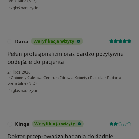
prenatalne (NFZ)
w opinii użytkownika MK
•
zgłoś nadużycie
Daria
Weryfikacja wizyty
D
Pełen profesjonalizm oraz bardzo pozytywne
podejście do pacjenta
21 lipca 2026
•
Gabinety Cukrowa Centrum Zdrowia Kobiety i Dziecka
•
Badania
prenatalne (NFZ)
w opinii użytkownika Daria
•
zgłoś nadużycie
Kinga
Weryfikacja wizyty
K
Doktor przeprowadza badania dokładnie,