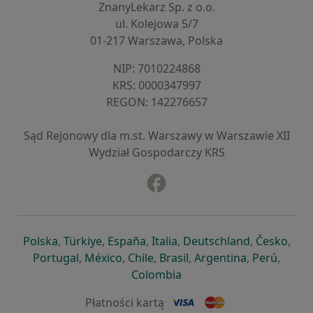
ZnanyLekarz Sp. z o.o.
ul. Kolejowa 5/7
01-217 Warszawa, Polska
NIP: ⁠7010224868
KRS: ⁠0000347997
REGON: ⁠142276657
Sąd Rejonowy dla m.st. Warszawy w Warszawie XII
Wydział Gospodarczy KRS
Facebook
otwiera się w nowej karcie
otwiera się w nowej karcie
otwiera się w nowej karcie
otwiera się w nowej karcie
otwiera się w nowej karci
otwiera się
otwi
Polska
,
Türkiye
,
España
,
Italia
,
Deutschland
,
Česko
,
otwiera się w nowej karcie
otwiera się w nowej karcie
otwiera się w nowej karcie
otwiera się w nowej kar
otwiera się 
otwier
Portugal
,
México
,
Chile
,
Brasil
,
Argentina
,
Perú
,
otwiera się w nowej karc
Colombia
Płatności kartą