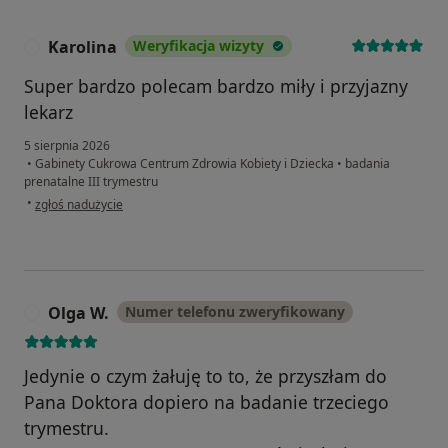
Karolina
Weryfikacja wizyty
K
Super bardzo polecam bardzo miły i przyjazny
lekarz
5 sierpnia 2026
•
Gabinety Cukrowa Centrum Zdrowia Kobiety i Dziecka
•
badania
prenatalne III trymestru
w opinii użytkownika Karolina
•
zgłoś nadużycie
Olga W.
Numer telefonu zweryfikowany
O
Jedynie o czym żałuję to to, że przyszłam do
Pana Doktora dopiero na badanie trzeciego
trymestru.