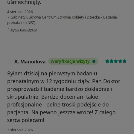
uśmiechnięty.
4 sierpnia 2026
•
Gabinety Cukrowa Centrum Zdrowia Kobiety i Dziecka
•
Badania
prenatalne (NFZ)
w opinii użytkownika Katarzyna
•
zgłoś nadużycie
A. Manoilova
Weryfikacja wizyty
A
Byłam dzisiaj na pierwszym badaniu
prenatalnym w 12 tygodniu ciąży. Pan Doktor
przeprowadził badanie bardzo dokładnie i
skrupulatnie. Bardzo doceniam takie
profesjonalne i pełne troski podejście do
pacjenta. Na pewno jeszcze wrócę! Z całego
serca polecam!
3 sierpnia 2026