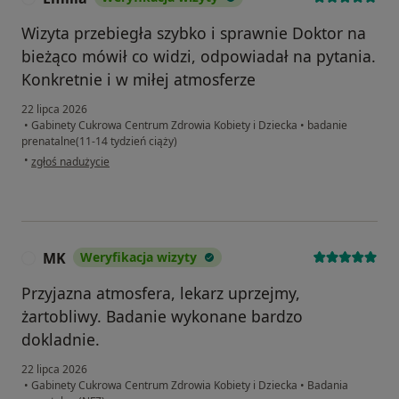
Wizyta przebiegła szybko i sprawnie Doktor na
bieżąco mówił co widzi, odpowiadał na pytania.
Konkretnie i w miłej atmosferze
22 lipca 2026
•
Gabinety Cukrowa Centrum Zdrowia Kobiety i Dziecka
•
badanie
prenatalne(11-14 tydzień ciąży)
w opinii użytkownika Emilia
•
zgłoś nadużycie
MK
Weryfikacja wizyty
M
Przyjazna atmosfera, lekarz uprzejmy,
żartobliwy. Badanie wykonane bardzo
dokladnie.
22 lipca 2026
•
Gabinety Cukrowa Centrum Zdrowia Kobiety i Dziecka
•
Badania