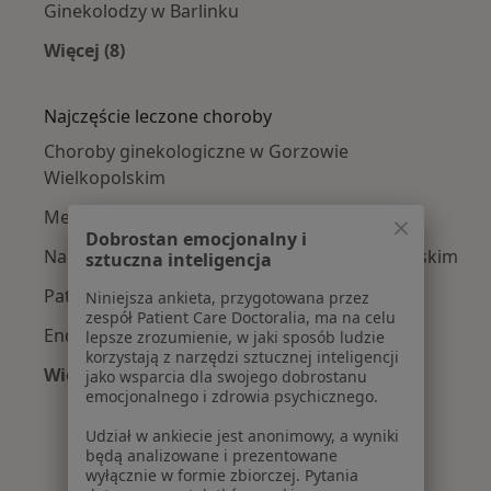
Ginekolodzy w Barlinku
Więcej (8)
Więcej w kategorii: W pobliżu Gorzowa Wielko
Najczęście leczone choroby
Choroby ginekologiczne w Gorzowie
Wielkopolskim
Menopauza w Gorzowie Wielkopolskim
Dobrostan emocjonalny i
Nadżerki szyjki macicy w Gorzowie Wielkopolskim
sztuczna inteligencja
Patologia ciąży w Gorzowie Wielkopolskim
Niniejsza ankieta, przygotowana przez
zespół Patient Care Doctoralia, ma na celu
Endometrioza w Gorzowie Wielkopolskim
lepsze zrozumienie, w jaki sposób ludzie
korzystają z narzędzi sztucznej inteligencji
Więcej (15)
jako wsparcia dla swojego dobrostanu
emocjonalnego i zdrowia psychicznego.
Więcej w kategorii: Najczęście leczone chorob
Udział w ankiecie jest anonimowy, a wyniki
będą analizowane i prezentowane
wyłącznie w formie zbiorczej. Pytania