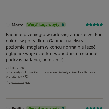
Marta
Weryfikacja wizyty
M
Badanie przebiegło w radosnej atmosferze. Pan
doktor w porządku :) Gabinet na ekstra
poziomie, mogłam w końcu normalnie leżeć i
oglądać swoje dziecko swobodnie na ekranie
podczas badania, polecam :)
24 lipca 2026
•
Gabinety Cukrowa Centrum Zdrowia Kobiety i Dziecka
•
Badania
prenatalne (NFZ)
w opinii użytkownika Marta
•
zgłoś nadużycie
Emilia
Weryfikacja wizyty
E