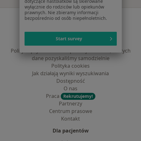
dotyczące nastolatków są skierowane
wyłącznie do rodziców lub opiekunów
prawnych. Nie zbieramy informacji
Serwis
bezpośrednio od osób niepełnoletnich.
Regulamin
Polityka prywatności pacjentów
Start survey
Polityka prywatności profesjonalistów
Polityka prywatności dla profesjonalistów, których
dane pozyskaliśmy samodzielnie
Polityka cookies
Jak działają wyniki wyszukiwania
Dostępność
O nas
Praca
Rekrutujemy!
Partnerzy
Centrum prasowe
Kontakt
Dla pacjentów