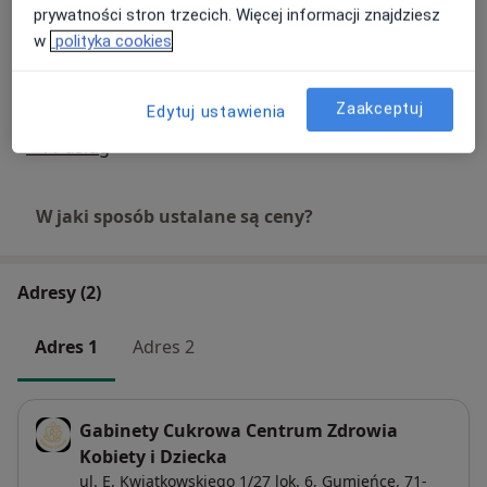
prywatności stron trzecich. Więcej informacji znajdziesz
w
polityka cookies
Badania prenatalne III trymestru
Umów wizytę
600 zł - 650 zł
Szczegóły
Zaakceptuj
Edytuj ustawienia
+ 11 usług
W jaki sposób ustalane są ceny?
Adresy (2)
Adres 1
Adres 2
Gabinety Cukrowa Centrum Zdrowia
Kobiety i Dziecka
ul. E. Kwiatkowskiego 1/27 lok. 6,
Gumieńce
, 71-