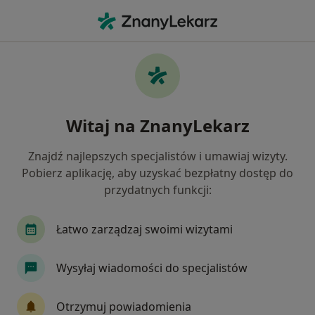
Me
Usg Ślinianek • Gdańsk, pomorskie
Filtry
• 1
Ubezpieczenie
Map
USG ślinianek specjaliści w Gdańsku
Witaj na ZnanyLekarz
Jak działają wyniki wyszukiwania
Znajdź najlepszych specjalistów i umawiaj wizyty.
Pobierz aplikację, aby uzyskać bezpłatny dostęp do
Wybierz swoje ubezpieczenie
przydatnych funkcji:
NFZ
Allianz
Compensa
Enel-med
Łatwo zarządzaj swoimi wizytami
Wysyłaj wiadomości do specjalistów
Otrzymuj powiadomienia