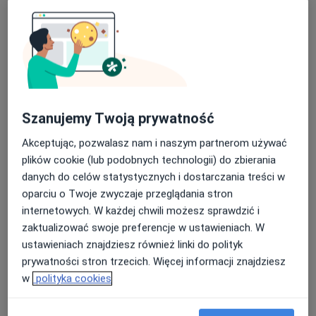
Centrum Medyczne POLMED – Gdańsk, al. Grunwaldzka 82
USG ślinianek
270 zł
Specjalista nie oferuje umawiania online pod tym adresem.
Poproś o wizytę
Szanujemy Twoją prywatność
Akceptując, pozwalasz nam i naszym partnerom używać
plików cookie (lub podobnych technologii) do zbierania
danych do celów statystycznych i dostarczania treści w
oparciu o Twoje zwyczaje przeglądania stron
internetowych. W każdej chwili możesz sprawdzić i
zaktualizować swoje preferencje w ustawieniach. W
Bezpieczne płatności
ustawieniach znajdziesz również linki do polityk
lek. Aleks Abraham
prywatności stron trzecich. Więcej informacji znajdziesz
·
Więcej
W trakcie specjalizacji (Radiolog)
w
polityka cookies
28 opinii