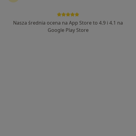
Nasza średnia ocena na App Store to 4.9 i 4.1 na
Bezpieczne płatności
Google Play Store
lek. Marcin Kutek
·
Więcej
W trakcie specjalizacji (Internista), Ultrasonografista
7 opinii
Adres 1
Adres 2
Grunwaldzka 82, Gdańskie CH "Manhattan", Gdańsk
•
Mapa
Centrum Medyczne POLMED – Gdańsk, al. Grunwaldzka 82
USG ślinianek
270 zł
Specjalista nie oferuje umawiania online pod tym adresem.
Poproś o wizytę