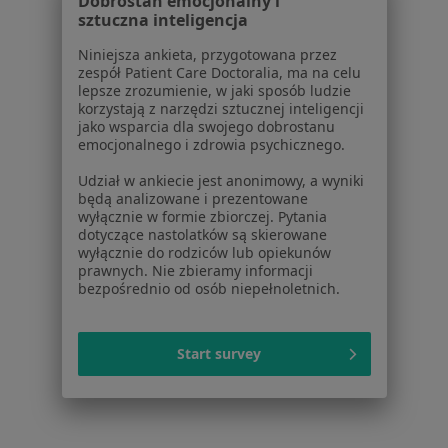
Dobrostan emocjonalny i
Leczenie próchnicy w Gdańsku
sztuczna inteligencja
Badania stomatologiczne w Gdańsku
Niniejsza ankieta, przygotowana przez
zespół Patient Care Doctoralia, ma na celu
Leczenie kanałowe w Gdańsku
lepsze zrozumienie, w jaki sposób ludzie
korzystają z narzędzi sztucznej inteligencji
Więcej (15)
jako wsparcia dla swojego dobrostanu
Więcej w kategorii: Usługi w Gdańsku
emocjonalnego i zdrowia psychicznego.
Popularne specjalizacje
Udział w ankiecie jest anonimowy, a wyniki
będą analizowane i prezentowane
Psycholodzy w Gdańsku
wyłącznie w formie zbiorczej. Pytania
dotyczące nastolatków są skierowane
Stomatolodzy w Gdańsku
wyłącznie do rodziców lub opiekunów
prawnych. Nie zbieramy informacji
Interniści w Gdańsku
bezpośrednio od osób niepełnoletnich.
Psychoterapeuci w Gdańsku
Fizjoterapeuci w Gdańsku
Start survey
Więcej (15)
Więcej w kategorii: Popularne specjalizacje