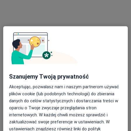
Psychoterapia uzależnień
250 zł
Specjalista nie oferuje umawiania online pod tym adresem.
Poproś o wizytę
Szanujemy Twoją prywatność
Akceptując, pozwalasz nam i naszym partnerom używać
mgr Violetta Sachok
plików cookie (lub podobnych technologii) do zbierania
·
Więcej
danych do celów statystycznych i dostarczania treści w
Psychoterapeuta certyfikowany
25 opinii
oparciu o Twoje zwyczaje przeglądania stron
internetowych. W każdej chwili możesz sprawdzić i
al. Jerzego Waszyngtona 30/36, Warszawa
•
Mapa
zaktualizować swoje preferencje w ustawieniach. W
„RODZINA” Centrum Terapii i Psychoedukacji
ustawieniach znajdziesz również linki do polityk