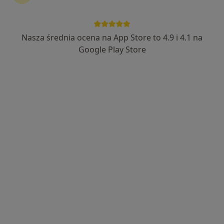
Nasza średnia ocena na App Store to 4.9 i 4.1 na
mgr Katarzyna Ostrowska
Google Play Store
·
Więcej
Psycholog, Psychoterapeuta
29 opinii
Indiry Gandhi 15 lok. 3, Warszawa
•
Mapa
Poradnia Viro
Psychoterapia uzależnień
250 zł
Specjalista nie oferuje umawiania online pod tym adresem.
Poproś o wizytę