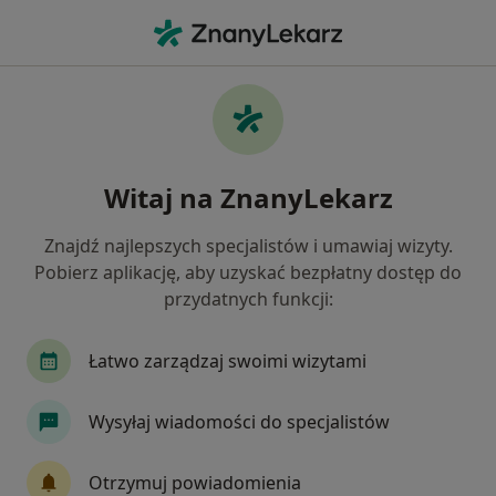
Me
Psychoterapia Uzależnień • Warszawa, mazowieckie
Filtry
• 1
Ubezpieczenie
Map
Psychoterapia uzależnień specjaliści w
Witaj na ZnanyLekarz
Warszawie
Jak działają wyniki wyszukiwania
Znajdź najlepszych specjalistów i umawiaj wizyty.
Pobierz aplikację, aby uzyskać bezpłatny dostęp do
przydatnych funkcji:
Jakiego specjalisty szukasz?
Psychoterapeuta
Psycholog
Seksuolog
Łatwo zarządzaj swoimi wizytami
Wysyłaj wiadomości do specjalistów
Otrzymuj powiadomienia