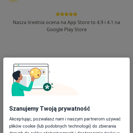
Błażej Tomczyk
Nasza średnia ocena na App Store to 4.9 i 4.1 na
Psycholog, Psychoterapeuta
Google Play Store
Łódź
umów wizytę
Sławomir Jaszczołt
Pediatra
Bielsko-Biała
Joanna Fila
Psychoterapeuta
Szanujemy Twoją prywatność
Gdynia
Akceptując, pozwalasz nam i naszym partnerom używać
umów wizytę
plików cookie (lub podobnych technologii) do zbierania