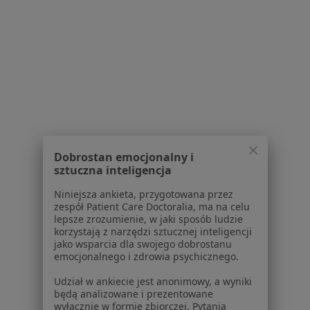
Centrum prasowe
Kontakt
Dla pacjentów
Lekarze
Placówki medyczne
Pytania i odpowiedzi
Usługi i zabiegi
Choroby
Dobrostan emocjonalny i
Pomoc
sztuczna inteligencja
Aplikacje mobilne
Niniejsza ankieta, przygotowana przez
Blog dla pacjentów
zespół Patient Care Doctoralia, ma na celu
lepsze zrozumienie, w jaki sposób ludzie
Dla profesjonalistów
korzystają z narzędzi sztucznej inteligencji
jako wsparcia dla swojego dobrostanu
Cennik
emocjonalnego i zdrowia psychicznego.
Dla lekarzy
Udział w ankiecie jest anonimowy, a wyniki
Dla placówek medycznych
będą analizowane i prezentowane
Noa Notes
nowość
wyłącznie w formie zbiorczej. Pytania