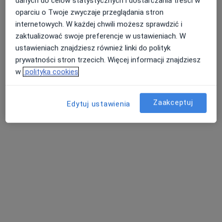
danych do celów statystycznych i dostarczania treści w
Agnieszka Mlicka
oparciu o Twoje zwyczaje przeglądania stron
internetowych. W każdej chwili możesz sprawdzić i
Psycholog, Psychoterapeuta
zaktualizować swoje preferencje w ustawieniach. W
Inowrocław
ustawieniach znajdziesz również linki do polityk
prywatności stron trzecich. Więcej informacji znajdziesz
Iwona Nowińska
w
polityka cookies
Psycholog, Logopeda
Ziemięcice
Zaakceptuj
Edytuj ustawienia
umów wizytę
Marzena Bąkowska
Pediatra
Tychy
umów wizytę