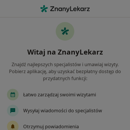
Me
Czego szukasz?
Strona Główna
Usługi
Poradnictwo Dla Rodziców
Poradnictwo dla rodziców -
Witaj na ZnanyLekarz
informacje, specjaliści, pytania i
odpowiedzi
Znajdź najlepszych specjalistów i umawiaj wizyty.
Pobierz aplikację, aby uzyskać bezpłatny dostęp do
przydatnych funkcji:
Łatwo zarządzaj swoimi wizytami
Informacje
Pytania i odpowiedzi
Wysyłaj wiadomości do specjalistów
Eksperci - poradnictwo dla rodziców
Otrzymuj powiadomienia