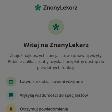
Me
Czego szukasz?
Strona Główna
Usługi
Psychoterapia Partnerska
Psychoterapia partnerska -
Witaj na ZnanyLekarz
informacje, specjaliści, pytania i
odpowiedzi
Znajdź najlepszych specjalistów i umawiaj wizyty.
Pobierz aplikację, aby uzyskać bezpłatny dostęp do
przydatnych funkcji:
Łatwo zarządzaj swoimi wizytami
Informacje
Wysyłaj wiadomości do specjalistów
Eksperci - psychoterapia partnerska
Otrzymuj powiadomienia