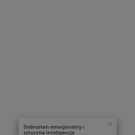
O nas
Praca
Rekrutujemy!
Partnerzy
Centrum prasowe
Kontakt
Dla pacjentów
Lekarze
Placówki medyczne
Pytania i odpowiedzi
Usługi i zabiegi
Choroby
Pomoc
Aplikacje mobilne
Blog dla pacjentów
Dla profesjonalistów
Dobrostan emocjonalny i
Cennik
sztuczna inteligencja