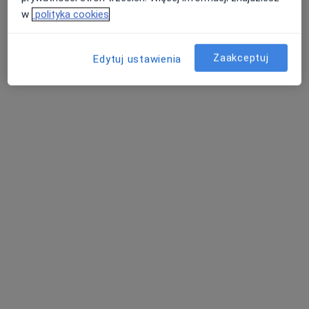
w
polityka cookies
Patrycja Wasylina-Skrzydelska
Psycholog, Psychoterapeuta
Zaakceptuj
Edytuj ustawienia
Wrocław
umów wizytę
Izabela Lelo
Psychoterapeuta
Wrocław
umów wizytę
Dorota Ussorowska
Geriatra, Psychiatra, Internista
Sopot