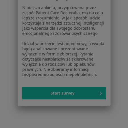
Dla lekarzy
Niniejsza ankieta, przygotowana przez
Dla placówek medycznych
zespół Patient Care Doctoralia, ma na celu
Noa Notes
nowość
lepsze zrozumienie, w jaki sposób ludzie
korzystają z narzędzi sztucznej inteligencji
Baza wiedzy
jako wsparcia dla swojego dobrostanu
Centrum Pomocy dla Specjalisty
emocjonalnego i zdrowia psychicznego.
Kontakt
Udział w ankiecie jest anonimowy, a wyniki
ZnanyLekarz - Strona główna
będą analizowane i prezentowane
wyłącznie w formie zbiorczej. Pytania
ZnanyLekarz Sp. z o.o.
dotyczące nastolatków są skierowane
ul. Kolejowa 5/7
wyłącznie do rodziców lub opiekunów
prawnych. Nie zbieramy informacji
01-217 Warszawa, Polska
bezpośrednio od osób niepełnoletnich.
NIP: ⁠7010224868
KRS: ⁠0000347997
Start survey
REGON: ⁠142276657
Sąd Rejonowy dla m.st. Warszawy w Warszawie XII
Wydział Gospodarczy KRS
Facebook
otwiera się w nowej karcie