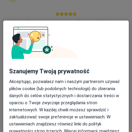
Martyna Zagajewska
Nasza średnia ocena na App Store to 4.9 i 4.1 na
Psycholog
Google Play Store
Warszawa
umów wizytę
Joanna Fila
Psychoterapeuta
Szanujemy Twoją prywatność
Gdynia
Akceptując, pozwalasz nam i naszym partnerom używać
umów wizytę
plików cookie (lub podobnych technologii) do zbierania
danych do celów statystycznych i dostarczania treści w
Grażyna Lewandowska
oparciu o Twoje zwyczaje przeglądania stron
internetowych. W każdej chwili możesz sprawdzić i
Psychoterapeuta
Warszawa
zaktualizować swoje preferencje w ustawieniach. W
ustawieniach znajdziesz również linki do polityk
umów wizytę
prywatności stron trzecich. Więcej informacji znajdziesz