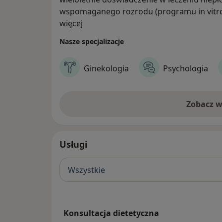
wspomaganego rozrodu (programu in vitro). 
O nas
specjaliści z zakresu andrologii, endokrynol
więcej
Kompetencje lekarzy i wykorzystanie najno
Nasze specjalizacje
objęcie leczącej się pary opieką medyczną 
Ginekologia
Psychologia
Gameta Gdynia umożliwia kompleksową diag
zabiegową kobiet oraz mężczyzn, a takż
leczenia niepłodności.
Zobacz w
Usługi
Wszystkie
Konsultacja dietetyczna