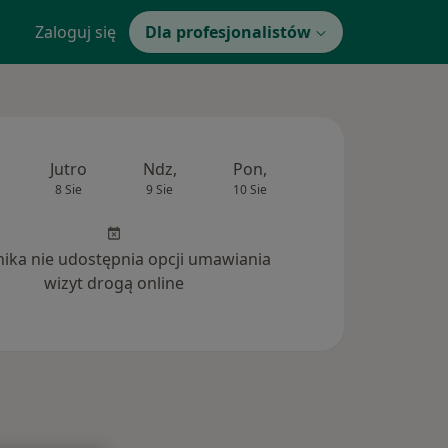
Zaloguj się
Dla profesjonalistów
Jutro
Ndz,
Pon,
Wt,
Śr,
8 Sie
9 Sie
10 Sie
11 Sie
12 Si
inika nie udostępnia opcji umawiania
wizyt drogą online