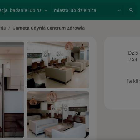
acja, badanie lub nazwisko
miasto lub dzielnica
nia
Gameta Gdynia Centrum Zdrowia
asto
Dziś
7 Sie
Ta kl