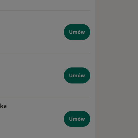
Umów
Umów
ska
Umów