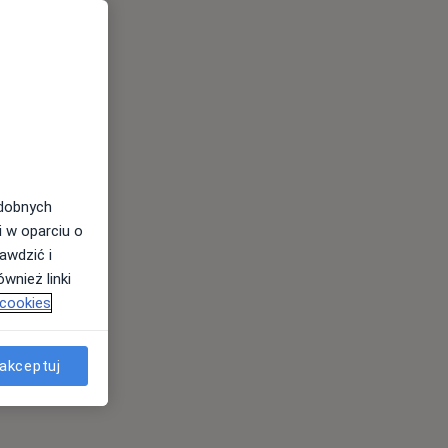
odobnych
i w oparciu o
awdzić i
wnież linki
 cookies
akceptuj