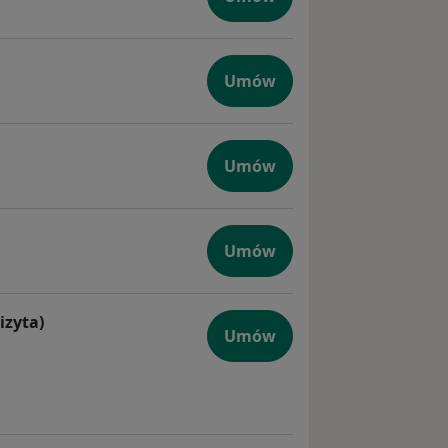
tyczna
Umów
giczna
Umów
Umów
na
izyta)
Umów
na (pierwsza wizyta)