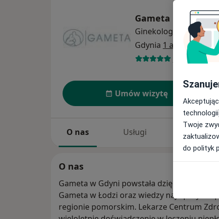
Gameta Gdynia Ce
Ginekologia
więcej
Gdynia
1 adres
342 opinie
Szanuje
Umów wizytę
Akceptując
technologii
Twoje zwyc
O nas
Usługi
Specjaliści
zaktualizo
do polityk 
O nas
Gameta w Gdyni powstała dzięki połączeniu 
Gameta w Łodzi oraz wiedzy najlepszych spe
regionie pomorskim. Lekarze Centrum Zdr
wieloletnie doświadczenie w leczeniu niep