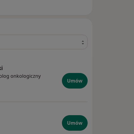
ki
olog onkologiczny
Umów
Umów