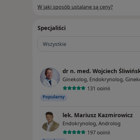
W jaki sposób ustalane są ceny?
Specjaliści
Wszystkie
dr n. med. Wojciech Śliwińs
Ginekolog, Endokrynolog, Ginek
131 opinii
Popularny
lek. Mariusz Kazmirowicz
Endokrynolog, Androlog
197 opinii