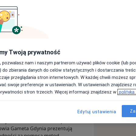
ntrum Zdrowia
my Twoją prywatność
Wyślij wiadomość
, pozwalasz nam i naszym partnerom używać plików cookie (lub p
) do zbierania danych do celów statystycznych i dostarczania treśc
zaje przeglądania stron internetowych. W każdej chwili możesz spr
Adresy
Opinie
wać swoje preferencje w ustawieniach. W ustawieniach znajdziesz ró
prywatności stron trzecich. Więcej informacji znajdziesz w
polityka
Za
Edytuj ustawienia
wieloletnich doświadczeń Kliniki
cjalistów w dziedzinie niepłodności w
owia Gameta Gdynia prezentują
łodności za pomocą metod