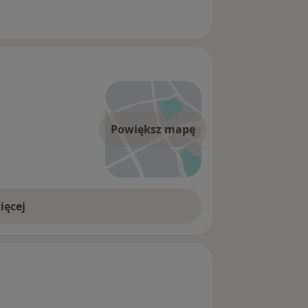
Powiększ mapę
ięcej