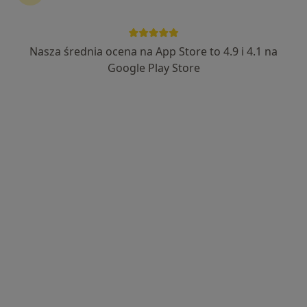
Nasza średnia ocena na App Store to 4.9 i 4.1 na
Google Play Store
Wyróżniony
Bezpieczne płatności
SensusBalans Sp. z o. o.
·
Więcej
Diabetologia, Dietetyka, Psychiatria
350 opinii
Małopolska 11/2, Szczecin
•
Mapa
Konsultacja diabetologiczna
350 zł
Pokaż więcej usług
lek. Joanna Natalia
Wieczorek
diabetolog
Brak dostępnych specjalistów z wolnymi terminami w tym centrum medycznym.