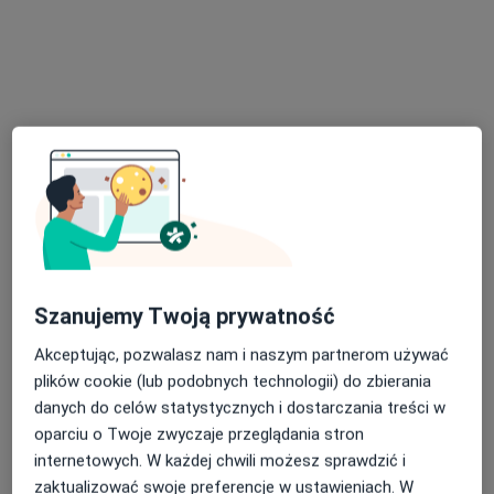
Konsultacja diabetologiczna
300 zł
Specjalista nie oferuje umawiania online pod tym adresem.
Poproś o wizytę
Szanujemy Twoją prywatność
Akceptując, pozwalasz nam i naszym partnerom używać
Bezpieczne płatności
plików cookie (lub podobnych technologii) do zbierania
lek. Joanna Natalia Wieczorek
danych do celów statystycznych i dostarczania treści w
·
Więcej
Diabetolog, Internista
oparciu o Twoje zwyczaje przeglądania stron
9 opinii
internetowych. W każdej chwili możesz sprawdzić i
zaktualizować swoje preferencje w ustawieniach. W