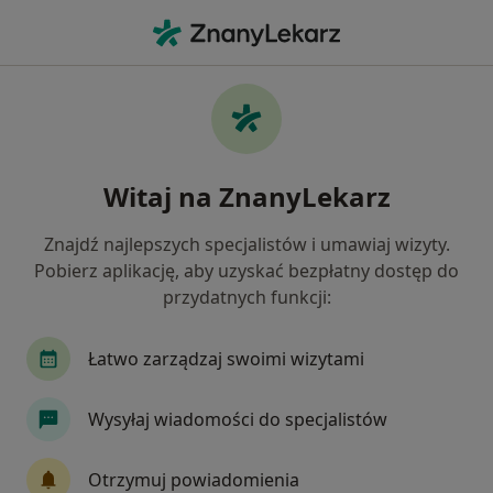
Me
Konsultacja Diabetologiczna • Szczecin, zachodniopomorskie
Filtry
• 1
Ubezpieczenie
Map
Konsultacja diabetologiczna specjaliści w
Witaj na ZnanyLekarz
Szczecinie
Jak działają wyniki wyszukiwania
Znajdź najlepszych specjalistów i umawiaj wizyty.
Pobierz aplikację, aby uzyskać bezpłatny dostęp do
przydatnych funkcji:
Jakiego specjalisty szukasz?
Diabetolog
Internista
Dermatolog
K
Łatwo zarządzaj swoimi wizytami
Wysyłaj wiadomości do specjalistów
Otrzymuj powiadomienia