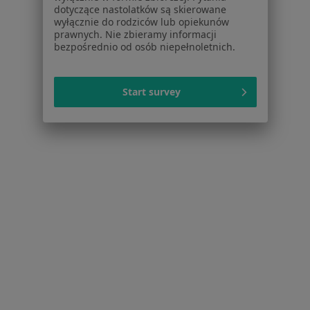
Więcej (15)
dotyczące nastolatków są skierowane
wyłącznie do rodziców lub opiekunów
Więcej w kategorii: Usługi w Szczecinie
prawnych. Nie zbieramy informacji
bezpośrednio od osób niepełnoletnich.
Popularne specjalizacje
Stomatolodzy w Szczecinie
Start survey
Interniści w Szczecinie
Psycholodzy w Szczecinie
Fizjoterapeuci w Szczecinie
Ginekolodzy w Szczecinie
Więcej (15)
Więcej w kategorii: Popularne specjalizacje
Strona Główna
Usługi I Zabiegi
Konsultacja Diabetologiczna
Szczecin
Zmień miasto
Zmień miasto