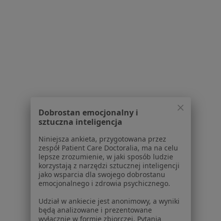
diabetolog
Brak dostępnych specjalistów z wolnymi terminami w tym centrum medycznym.
Pokaż profil
1
2
Powiązane wyszukiwania
Dobrostan emocjonalny i
Usługi w Szczecinie
sztuczna inteligencja
Konsultacja internistyczna w Szczecinie
Niniejsza ankieta, przygotowana przez
zespół Patient Care Doctoralia, ma na celu
Konsultacja ortopedyczna w Szczecinie
lepsze zrozumienie, w jaki sposób ludzie
korzystają z narzędzi sztucznej inteligencji
Konsultacja chirurgiczna w Szczecinie
jako wsparcia dla swojego dobrostanu
emocjonalnego i zdrowia psychicznego.
Konsultacja ginekologiczna w Szczecinie
Udział w ankiecie jest anonimowy, a wyniki
Konsultacja neurologiczna w Szczecinie
będą analizowane i prezentowane
wyłącznie w formie zbiorczej. Pytania