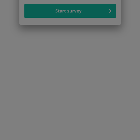
Interniści w Szczecinie
Start survey
Psycholodzy w Szczecinie
Fizjoterapeuci w Szczecinie
Ginekolodzy w Szczecinie
Więcej (15)
Więcej w kategorii: Popularne specjalizacje
Strona Główna
Usługi I Zabiegi
Konsultacja Gastrologiczna
Szczecin
Zmień miasto
Zmień miasto
Serwis