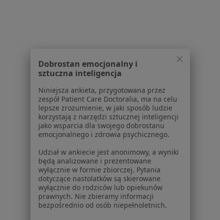
1
2
3
Powiązane wyszukiwania
Dobrostan emocjonalny i
Usługi w Szczecinie
sztuczna inteligencja
Konsultacja internistyczna w Szczecinie
Niniejsza ankieta, przygotowana przez
Konsultacja ginekologiczna w Szczecinie
zespół Patient Care Doctoralia, ma na celu
lepsze zrozumienie, w jaki sposób ludzie
Konsultacja chirurgiczna w Szczecinie
korzystają z narzędzi sztucznej inteligencji
jako wsparcia dla swojego dobrostanu
Konsultacja dermatologiczna w Szczecinie
emocjonalnego i zdrowia psychicznego.
Konsultacja pediatryczna w Szczecinie
Udział w ankiecie jest anonimowy, a wyniki
będą analizowane i prezentowane
Więcej (15)
wyłącznie w formie zbiorczej. Pytania
dotyczące nastolatków są skierowane
Więcej w kategorii: Usługi w Szczecinie
wyłącznie do rodziców lub opiekunów
prawnych. Nie zbieramy informacji
Popularne specjalizacje
bezpośrednio od osób niepełnoletnich.
Stomatolodzy w Szczecinie