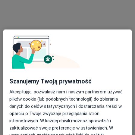
Poproś o wizytę
lek. Włodzimierz Bojułko
Szanujemy Twoją prywatność
·
Więcej
Gastrolog
Akceptując, pozwalasz nam i naszym partnerom używać
43 opinie
plików cookie (lub podobnych technologii) do zbierania
Juliusza Słowackiego 19, Szczecin
•
Mapa
danych do celów statystycznych i dostarczania treści w
Twoja Przychodnia Centrum Medyczne
oparciu o Twoje zwyczaje przeglądania stron
internetowych. W każdej chwili możesz sprawdzić i
Konsultacja gastrologiczna
350 zł
zaktualizować swoje preferencje w ustawieniach. W
Specjalista nie oferuje umawiania online pod tym adresem.