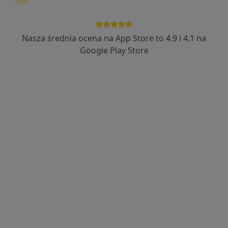
Nasza średnia ocena na App Store to 4.9 i 4.1 na
prof. dr hab. n. med. Grażyna Czaja-Bulsa
Google Play Store
·
Więcej
Gastrolog, Alergolog, Pediatra
418 opinii
ul. Inspektowa 6B, Szczecin
•
Mapa
Gabinet Lekarski Prof. PUM Grażyna Czaja-Bulsa i Prof. US Marek Bulsa
Konsultacja gastrologiczna
400 zł
Specjalista nie oferuje umawiania online pod tym adresem.
Poproś o wizytę