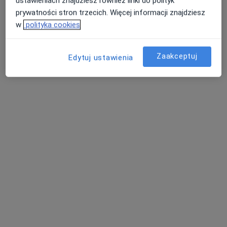
ustawieniach znajdziesz również linki do polityk
prywatności stron trzecich. Więcej informacji znajdziesz
Poproś o wizytę
w
polityka cookies
Zaakceptuj
Edytuj ustawienia
Skupienie na pacjencie
dr n. med. Tomasz Bodnarczuk
·
Więcej
Gastrolog, Internista
1104 opinie
Adres 1
Adres 2
Księdza Piotra Ściegiennego 27, Szczecin
•
Mapa