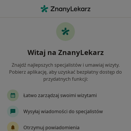
Me
Konsultacja Gastrologiczna • Szczecin, zachodniopomorskie
Filtry
• 1
Ubezpieczenie
Map
Konsultacja gastrologiczna specjaliści w
Witaj na ZnanyLekarz
Szczecinie
Jak działają wyniki wyszukiwania
Znajdź najlepszych specjalistów i umawiaj wizyty.
Pobierz aplikację, aby uzyskać bezpłatny dostęp do
przydatnych funkcji:
Jakiego specjalisty szukasz?
Gastrolog
Internista
Ginekolog
Diet
Łatwo zarządzaj swoimi wizytami
Wysyłaj wiadomości do specjalistów
Otrzymuj powiadomienia