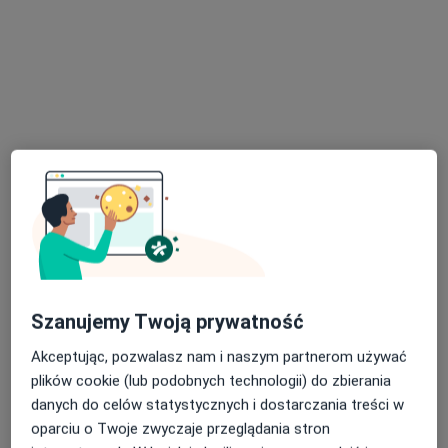
Kaszubska 52, Szczecin
•
Mapa
Balticmed Przychodnia
Konsultacja pediatryczna
320 zł
Specjalista nie oferuje umawiania online pod tym adresem.
Poproś o wizytę
Szanujemy Twoją prywatność
Akceptując, pozwalasz nam i naszym partnerom używać
Bezpieczne płatności
plików cookie (lub podobnych technologii) do zbierania
lek. Karolina Kiedrowicz
danych do celów statystycznych i dostarczania treści w
oparciu o Twoje zwyczaje przeglądania stron
·
Więcej
Lekarz pierwszego kontaktu