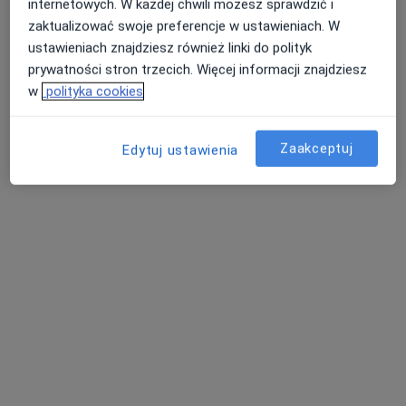
internetowych. W każdej chwili możesz sprawdzić i
5 opinii
zaktualizować swoje preferencje w ustawieniach. W
Koralowa 96/1, Bezrzecze
•
Mapa
ustawieniach znajdziesz również linki do polityk
Koral Medica
prywatności stron trzecich. Więcej informacji znajdziesz
Konsultacja pediatryczna
270 zł
w
polityka cookies
Specjalista nie oferuje umawiania online pod tym adresem.
Zaakceptuj
Edytuj ustawienia
Poproś o wizytę
lek. Michał Cieślak
·
Więcej
Pediatra