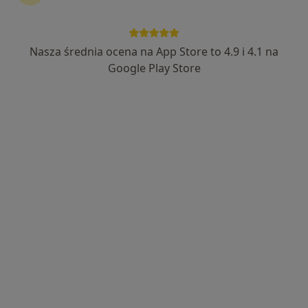
Nasza średnia ocena na App Store to 4.9 i 4.1 na
Google Play Store
Wyróżniony
PIOKAMED Centrum Medyczne
·
Więcej
Interna, Pediatria, Dietetyka
106 opinii
Stefana Jaracza 1, Szczecin
•
Mapa
Konsultacja pediatryczna
250 zł
Pokaż więcej usług
lek. Maria Szukalska
pediatra
Brak dostępnych specjalistów z wolnymi terminami w tym centrum medycznym.