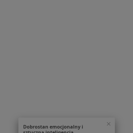
2120 opinii
Aleja Powstańców Wielkopolskich 33a, Szczecin
•
Mapa
Konsultacja pediatryczna
od 250 zł
Pokaż więcej usług
lek. Marzena
Świerczyńska
pediatra
Brak dostępnych specjalistów z wolnymi terminami w tym centrum medycznym.
Pokaż profil
1
2
3
4
5
Dobrostan emocjonalny i
Powiązane wyszukiwania
sztuczna inteligencja