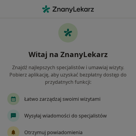
Me
Konsultacja Pediatryczna • Szczecin, zachodniopomorskie
Filtry
• 1
Ubezpieczenie
Map
Konsultacja pediatryczna specjaliści w
Witaj na ZnanyLekarz
Szczecinie
Jak działają wyniki wyszukiwania
Znajdź najlepszych specjalistów i umawiaj wizyty.
Pobierz aplikację, aby uzyskać bezpłatny dostęp do
przydatnych funkcji:
Jakiego specjalisty szukasz?
Pediatra
Internista
Lekarz rodzinny
Łatwo zarządzaj swoimi wizytami
Wysyłaj wiadomości do specjalistów
Otrzymuj powiadomienia