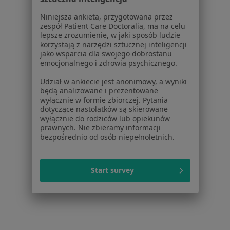
Usługi w Szczecinie
Niniejsza ankieta, przygotowana przez
zespół Patient Care Doctoralia, ma na celu
Konsultacja internistyczna w Szczecinie
lepsze zrozumienie, w jaki sposób ludzie
korzystają z narzędzi sztucznej inteligencji
Konsultacja ortopedyczna w Szczecinie
jako wsparcia dla swojego dobrostanu
emocjonalnego i zdrowia psychicznego.
Konsultacja ginekologiczna w Szczecinie
Udział w ankiecie jest anonimowy, a wyniki
Konsultacja neurologiczna w Szczecinie
będą analizowane i prezentowane
wyłącznie w formie zbiorczej. Pytania
Konsultacja chirurgiczna w Szczecinie
dotyczące nastolatków są skierowane
wyłącznie do rodziców lub opiekunów
Więcej (15)
prawnych. Nie zbieramy informacji
bezpośrednio od osób niepełnoletnich.
Więcej w kategorii: Usługi w Szczecinie
Popularne specjalizacje
Start survey
Stomatolodzy w Szczecinie
Interniści w Szczecinie
Psycholodzy w Szczecinie
Fizjoterapeuci w Szczecinie